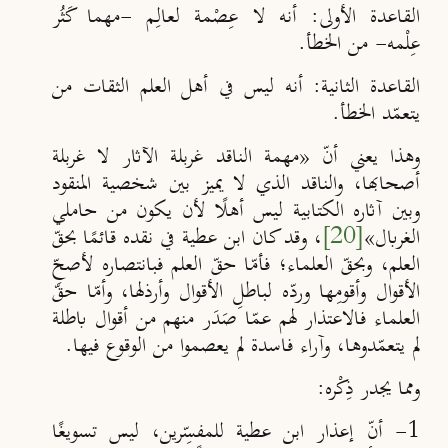
القاعدة الأولى: أنه لا عِصْمة لعالِـم -مهما كَثُر
عِلْمه- من الخطأ.
القاعدة الثانية: أنه ليس في أهل العلم الثقات من
يتعمّد الخطأ.
وهذا يعني أنّ «مهمة الناقد غربلة الآثار لا غربلة
أصحابها، والناقد الذي لا يميز بين شخصية المنقود
وبين آثاره الكتابية ليس أهلًا لأن يكون من حاملي
الغربال»
[20]
، وقد كان ابن عطية في نقده قائمًا بحقّ
العلم، وبحقّ العلماء؛ فأم
ا حقّ العلم فبانتصاره لأصح
الأقوال وأقومِها ورد
ه لباطلِ الأقوال وأرذلها، وأمّا حقّ
العلماء فالاعتذار لهم عمّا صَدَر منهم من أقوال باطلة
لم يتعمّدوها، وآراء فاسدة لم يعصموا من الوقوع فيها.
ومما يجدر ذِكْره:
1- أنّ إعذار ابن عطية للمفسِّرين، ليس تسويغًا