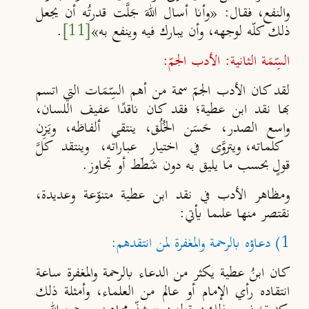
والنفع، فقال: «وأنا أسال اللهَ جَل
َت قدرتُه أن يجعل
ذلك
كل
ه لوجهه، وأن يبارك فيه وينفع به»
[11]
.
السِّمَة الثانية: الأدب الجمّ:
لقد كان الأدب الجمّ سمة من أهم السِّمَات التي اتسم
بها نقد ابن عطية؛ فقد كان ناقدًا عفيف اللسان،
واسع الصدر، حَسَن الخُلُق، ينتقي
ألفاظه، ويَـزِن
كلماته، ويترو
َى في اختيار عباراته، وينتقد كل
قولٍ
بحسب ما يليق به دون شَطَط أو تجاوز.
ومظاهر الأدب في نقد ابن عطية متنوّعة وعديدة،
نقتصر منها علىما يأتي:
1) دعاؤه بالرحمة والمغفرة لمن انتقدهم:
كان ابنُ عطية يكثر من الدعاء بالرحمة والمغفرة ساعة
انتقاده رأي الإمام أو عالم من العلماء، وأمثلة ذلك