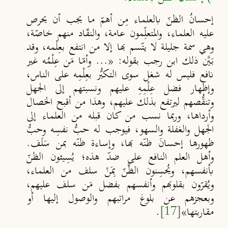
إحسانُ الظنّ بالعلماء مِن أهمّ ما
يجب أن يحرص
عليه العلماء
،
والمتعل
ِمون عامة، والنقّاد منهم خاصّة،
وهي سمة جليلة لا يتّسم بها إلا من انتفع بعِلْمه، وقد
بَي
َن ذلك ابن رجب بقوله: «... وأم
ا مَن عِلْمُه غير
نافع فليس له شغل سوى التكب
ُر بعِلْمِه على الناس،
وإظهار فضل
عِلْمِهِ عليهم ونسبتهم إلى الجهل
وتنق
ُصهم ليرتفع بذلك عليهم، وهذا
من أقبح الخصال
وأرداها، وربما نسب من كان قبله من العلماء إلى
الجهل والغفلة والسهو، فيوجب له حب
ُ نفسِه وحب
ظهورها إحسانَ ظنّه بها، وإساءة ظنّه بمن سَلَف.
وأهل العلم النافع على ضد
هذه؛
يُسِيئون الظنّ
بأنفسهم، ويُحسِنون الظَّنّ بِمَنْ سلف من العلماء،
ويُقرّون
بقلوبهم وأنفسهم بفضل مَن سلف عليهم،
وبعجزهم عن بلوغ مراتبهم
والوصول إليها أو
مقاربتها»
[17]
.