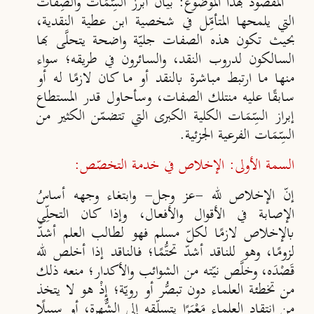
المقصود بهذا الموضوع: بيان أبرز السِّمَات والصِّفات
التي يلمحها المتأمِّل في شخصية ابن عطية النقدية،
بحيث تكون هذه الصفات جليّة
واضحة يتحلَّى بها
السالكون لدروب النقد، والسائرون في طريقه؛ سواء
منها ما ارتبط مباشرة بالنقد أو ما كان لازمًا له أو
سابقًا عليه
من
تلك الصفات، وسأحاول قدر المستطاع
إبراز السِّمَات الكلية الكبرى
التي تتضمّن الكثير من
السِّمَات الفرعية الجزئية.
السمة الأولى: الإخلاص في خدمة التخصّص:
إنّ الإخلاص لله -عز وجل- وابتغاء وجهه أساسُ
الإصابة في الأقوال
والأفعال، وإذا كان التحلِّي
بالإخلاص لازمًا لكلّ مسلم فهو لطالب
العلم أشدّ
لزومًا، وهو للناقد أشدّ تحتُّمًا؛ فالناقد إذا أخلص لله
قَصْدَه،
وخلَّص نيّته من الشوائب والأكدار؛ منعه ذلك
من تخطئة العلماء دون
تبصُّر أو رويّة؛ إِذْ هو لا يتخذ
من انتقاد العلماء مَعْـبَرًا
يتسلّـقه إلى
الشُّهرة، أو سبيلًا