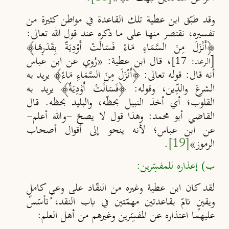
وقد طبّق ابن عطية تلك القاعدة في مواطن كثيرة من
تفسيره، نقتصر
منها على ما ذكره عند قول الله تعالى:
﴿أَنْزَلَ مِنَ السَّمَاءِ مَاءً فَسَالَتْ أَوْدِيَةٌ بِقَدَرِهَا﴾
[
، قال ابن عطية: «رُوي عن ابن عباس
الرعد: 17]
أنه قال: قوله
تعالى: ﴿أَنْزَلَ مِنَ السَّمَاءِ مَاءً﴾ يريد به
الشرعَ والد
ِين، وقوله: ﴿فَسَالَتْ أَوْدِيَةٌ﴾ يريد به
القلوب؛ أي أخذ النبيل بحظّه، والبليد بحظه. قال
القاضي أبو محمد: وهذا قول لا يصح
-والله أعلم-
عن ابن عباس؛ لأنه ينحو إلى أقوال أصحاب
الرموز»
[19]
.
ب) إعذاره للمفسِّرين:
لقد كان ابن عطية وغيره من النقّاد على وعيٍ كاملٍ
ويقينٍ تامّ بقاعدتين مهمّتين في باب النقد، تأسّس
عليهما اعتذاره عن المفسِّرين وغيرهم من أهل العلم: