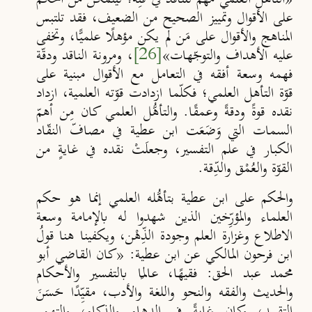
على الأقوال
وتمييز الصحيح من الضعيف، فقد تلتبس
المناهج والأقوال على مَن لم يكن مؤهلًا علميً
ا، وتخفى
عليه الأهداف والتوج
هات»
[26]
، ومرونة الناقد ودقّة
فهمه وسعة أفقه في التعامل مع الأقوال مبنية على
قو
ة
التأهل العلمي؛ فكلّما ازدادت قو
ته العلمية، ازداد
نقده قوةً ودقةً وعمقًا. والتأهُّل العلمي كان مِن أهم
السمات التي وَضَعَت ابن عطية في
مصافّ النقّاد
الكبار في علم التفسير، وجعلَتْ نقده في غايةٍ من
القوّة والعُمْق والدِّقة.
والحكم على ابن عطية بتأهُّله العلمي إنما هو حكم
العلماء والمؤرِّخين الذين شهدوا له بالإمامة وسعة
الاطلاع وغزارة العلم وجودة الذِّهْن، ويكفينا هنا قولُ
ابن فرحون المالكي عن ابن عطية: «كان القاضي أبو
محمد عبد الحق: فقيهًا، عالمًا بالتفسير والأحكام
والحديث والفقه والنحو واللغة والأدب، مقيِّدًا حَ
س
ن
التقييد، وكان
غايةً في الدهاء والذكاء، والتهمم