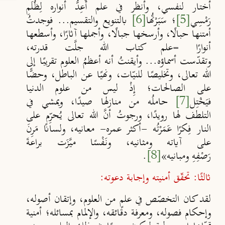
أختار لنفسي، وأنظر في علم أُعِد
ُ أنواره لِظُـلَمِ
رَمْسِي
[5]
؛ سَبَرْتُها
[6]
بالتنويع والتقسيم... فوجدتُ
أمتنها حبالًا، وأرسخها جبالًا، وأجملها
آثارًا، وأسطعها
أنوارًا =علم كتاب الله جل
َت قدرته،
وتقد
ست
أسماؤه... وأيقنتُ أنه أعظمُ العلوم تقريبًا إلى
الله تعالى، وتخليصًا للني
ات، ونهيًا عن الباطل، وحض
ًا
على الصالحات؛ إِذْ ليس من علوم
الدنيا
فيَخْتِل
[7]
حاملُه من منازلها صيدًا، ويمشي في
التلطف لها رويدًا، ورجوتُ أن
َ الله تعالى يُـحر
ِم على
النار فِكرًا عَمَرْتُه -أكثر
عمره- معانيه، ولسانًا مَرِنَ
على آياته ومثانيه، ونَفْسًا مي
َزَت براعةَ
رَصْفِهِ
ومبانيه»
[8]
.
ثالثًا: تحقّق أمنيته وإجابة دعوته:
لقد كان التخصّص في علمٍ من العلوم، وإتقان أصوله،
وإحكام
فصوله، ومعرفة دقائقه، والإلمام بمسائله؛ أمنية