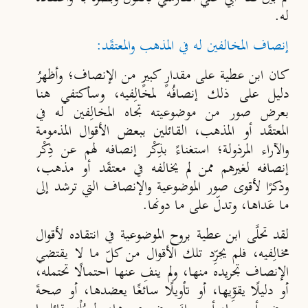
له.
إنصاف المخالفين له في المذهب والمعتقَد:
كان ابن عطية على مقدارٍ كبيرٍ من الإنصاف؛ وأظهرُ
دليل على ذلك إنصافُه لمخالِفيه، وسأكتفي هنا
بعرض صور من موضوعيته تجاه المخالِفين له في
المعتقَد أو المذهب، القائلين ببعض الأقوال المذمومة
والآراء المرذولة؛ استغناءً بذِكْر إنصافه لهم عن ذِكْر
إنصافه لغيرهم ممن لم يخالفه في معتقَد أو مذهب،
وذكرًا لأقوى صور الموضوعية
والإنصاف التي ترشد إلى
ما عَداها، وتدلّ على ما دونها.
لقد تحلَّى ابن عطية بروح الموضوعية في انتقاده لأقوال
مخالِفيه، فلم يجرِّد تلك الأقوال من كلّ ما لا يقتضي
الإنصاف تجريده منها، ولم ينفِ عنها احتمالًا تحتمله،
أو دليلًا يقو
ِيها، أو تأويلًا سائغًا يعضدها، أو صحةَ