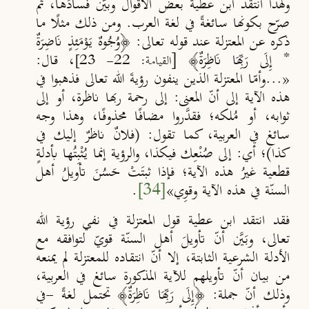
ولهذا انتقد ابن عطية بعض الأقوال وبي
َن
فسادَها، ثم
صر
ح بكونها سائغةً في لغة العرب. ومن ذلك مثلًا
ما
ذكره عن المعتزلة عند قوله تعالى: ﴿وُجُوهٌ يَوْمَئِذٍ نَاضِرَةٌ
*
إِلَى رَبِّهَا نَاظِرَةٌ﴾ [
، قال:
القيامة: 22- 23]
«...وأم
ا المعتزلة الذين ينفون رؤيةَ الله
تعالى فذهبوا في
هذه الآية إلى أن
المعنى: إلى رحمة ربها ناظرة، أو إلى
ثوابه، أو مُلكه؛ فقد
َروا مضافًا محذوفًا، وهذا وجه
سائغ في العربية، كما تقول: (فلانٌ ناظرٌ إليك في
كذا)؛ أي: إلى صُنْعِك في
كذا، والرؤية إنما يُثْبِتُها بأدلةٍ
قطعية غيرُ هذه الآية؛ فإذا ثبتَتْ حَسُنَ تأويلُ أهل
السن
ة في هذه الآية وقوِي»
[34]
.
فقد انتقد ابن عطية قول المعتزلة في نفي رؤية الله
تعالى، وبَيَّن أنّ
تأويلَ أهل السن
ة قوي
لتوافقه مع
الأدلة الشرعية الثابتة، إلا أن
انتقاده
للمعتزلة لم يمنعه
من بيان أن
تأويلهم للآية المذكورة سائغ في العربية،
وذلك أن
جملة: ﴿إِلَى رَبِّهَا نَاظِرَةٌ﴾ تحتمل لغةً -في