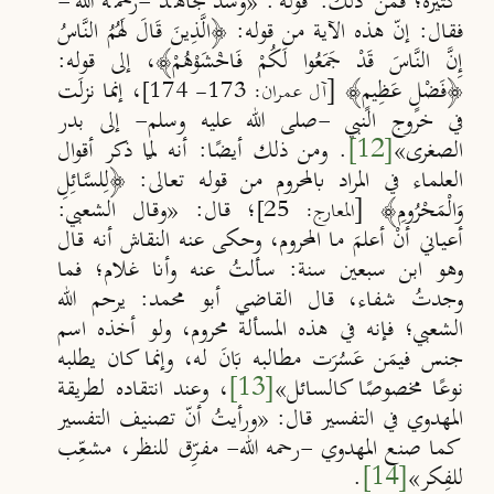
كثيرة؛ فمن ذلك: قوله: «وشذّ مجاهد -رحمه الله-
فقال: إنّ هذه الآية من قوله: ﴿الَّذِينَ قَالَ لَهُمُ النَّاسُ
إِنَّ النَّاسَ قَدْ جَمَعُوا لَكُمْ فَاخْشَوْهُمْ﴾، إلى قوله:
﴿فَضْلٍ عَظِيمٍ﴾ [
، إنما نزل
ت
آل عمران: 173- 174]​​​​​​
في خروج النبي -صلى الله عليه وسلم- إلى بدر
الصغرى
»
[12]
.
ومن ذلك أيض
ا: أنه لمّا ذكر أقوال
العلماء في المراد بالمحروم من قوله تعالى: ﴿لِلسَّائِلِ
وَالْمَحْرُومِ﴾ [
؛ قال:
«
وقال الشعبي:
المعارج: 25]
أعياني أنْ أعلمَ ما المحروم، وحكى عنه النقاش أنه قال
وهو ابن سبعين سنة: سألت
عنه وأنا غلام؛ فما
وجدت
شفاء، قال القاضي أبو محمد: يرحم الله
الشعبي؛ فإنه في هذه المسألة محروم، ولو أخذه اسم
جنس فيم
ن عَس
ر
ت مطالبه ب
ان
له، وإنما كان يطلبه
نوع
ا مخصوص
ا كالسائل
»
[13]
، وعند انتقاده لطريقة
المهدوي في التفسير قال:
«
ورأيت
أنّ تصنيف التفسير
كما صنع المهدوي -رحمه الله- مفرّ
ق للنظر، مشعّ
ب
للف
كر
»
[14]
.