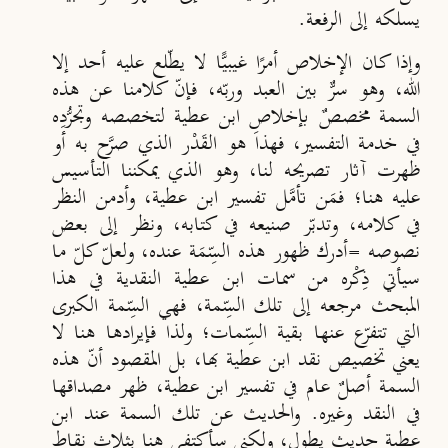
يسلكه إلى الرفعة.
وإذا كان الإخلاص أمرًا غيبيًّا لا يطّلع عليه أحد إلا
الله، وهو سرٌّ بين العبد وربّه، فإنّ كلامنا عن هذه
السمة مخصصٌ بإخلاصِ ابن عطية لتخصصه وتجرُّدِه
في خدمة التفسير، فهذا هو القَدْر الذي صرَّح به أو
ظهرت آثار تصريحه لنا، وهو الذي يمكننا التأسيس
عليه هنا؛ فمَن تأمَّل تفسير ابن عطية، وأدمن النظر
في كلامه، وتدبّر صنيعه في كتابه، ونظر إلى بعض
نصوصه =أدرك ظهور هذه السِّمَة عنده، ولعلّ كلّ ما
سيأتي ذِكْره من سمات ابن عطية النقدية في هذا
المبحث مرجعه إلى تلك السِّمة، فهي السِّمة الكبرى
التي تتفرّع عنها بقية السِّمات؛ ولذا فإيرادها هنا لا
يعني تخصيص نقد ابن عطية بها، بل المقصود أنّ هذه
السمة أصلٌ عام في تفسير ابن عطية، ظهر مصداقها
في النقد وغيره. والحديث عن تلك السمة عند ابن
عطية حديث يطول، ولكني سأكتفي هنا بثلاث نقاط