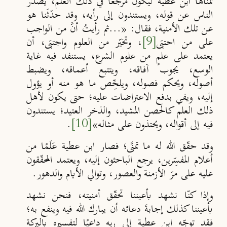
تمن
اها ابن عطية ليكون
مرجعًا في ذلك العلم، يصدر
الناس عن قوله، ويستندون إلى رأيه، وقد
حد
ثَنا هو
عن تلك الأمنية، فقال: «...ثم رأيتُ أن
َ من الواجب
على من احتبَى
[9]
، وتخي
ر من العلوم واجتبَى، أن
يعتمد على علمٍ من علوم
الشرع
، يستنفد فيه غاية
الوسع، يجوب آفاقه، ويتتبع
أعماقه، ويضبط
أصوله،
ويحكم فصوله، ويلخ
ِص ما هو منه أو يؤول
إليه، ويفي بدفع الاعتراضات عليه؛ حتى يكون لأهل
ذلك العلم كالحصن المشيد، والذخر العتيد؛ يستندون
فيه إلى أقواله، ويحتذون على مثاله»
[10]
.
وقد حقّق الله له ما تمنَّى؛ فصار ابن عطية عَلَمًا من
أعلام المفسِّرين، يرجع الباحثون إليه، ويعتمد المحقّقون
عليه على مر
الأزمنة
والعصور، وتوالي الأيام والدهور.
وإذا كنّا نشهد بأعيننا تحقّق أمنيته، فنحن نشهد
بأعيننا كذلك إجابةَ دعائه أن يبارك الله فيه وينفع به؛
فقد توجّه ابن عطية إلى ربه داعيًا
لتفسيره بالبركة