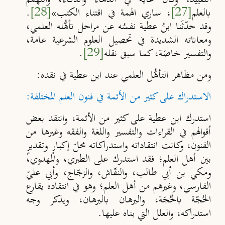
بالعلم
[27]
، ساري الهمة في اقتناء الكتب»
[28]
.
وقد حد
ثَنا ابنُ عطية نفسُه عن مراحل تأه
ُله العلمي،
ومعاناته
الشديدة في تحصيل العلوم الشرعية عامة،
والتفسير خاصّة، كما سبق نقله
[29]
.
ومن مظاهر التأهُّل العلمي عند ابن عطية في نقده:
الاستدراك على كثير من الأئمة في فنون العلم المختلفة:
استدرك ابن عطية على كثير من الأئمة، وانتقد بعض
أقوالهم في
القراءات والتفسير واللغة والفقه وغيرها من
الفنون، وكانت انتقاداته واستدراكاته محل
إكبارٍ وتقديرٍ
بين أهل العلم؛ فقد استدرك على
الطبري، والمهدوي،
ومكي بن أبي طالب، والنق
اش، والزجّاج، وأبي علي
الفارسي، وغيرهم من أهل العلم؛ وهو في انتقاده يقارع
الحُجّة
بالحُجّة، والبرهان بالبرهان، ويذكر وجه
استدراكه، والعلل التي بناه عليها.