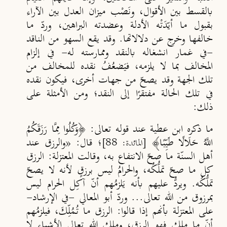
بالقسط بين الأقوال، ونَصْب ميزان العدل بين الآراء
بقبول ما أي
دَتْه الأدلة وعضدته البراهين، ورد
ما
خالفها وخرج عن دلالاتها.
وقد يقع السهو من الناقد
-في غمار انشغاله بالنقد وممارسته له- في إلزام
المخالف بما لا يلزمه، فيَضعُفُ نقده للمخالف من
تلك الجهة وقد يصح
من جهات أخرى، فيكون نقده
في تلك الحالة مفتقرًا إلى
النقد؛ ومن الأمثلة على
ذلك:
ما ذكره ابن عطية عند قوله تعالى: ﴿وَكُلُوا مِمَّا رَزَقَكُمُ
اللَّهُ حَلَالًا طَيِّبًا﴾
؛ قال: «والرزق عند
[المائدة: 88]
أهل السن
ة ما صح
الانتفاع به، وقالت المعتزلة: الرزق
كل
ُ ما صح
تمل
ُكُه، والحرامُ ليس برزقٍ لأنه لا
يصح
تمل
ُكُه. ويرد
ُ عليهم بأنه يَلزمُهم أن
آكِل الحرام ليس
بمرزوق من
الله تعالى... ورد
أبو المعالي -في الإرشاد-
على المعتزلة بأنهم إذا قالوا: الرزق ما تُـمُل
ِكَ، فيلزمُهم
أن
ما ملك فهو الرزق، وملك الله تعالى
الأشياء لا