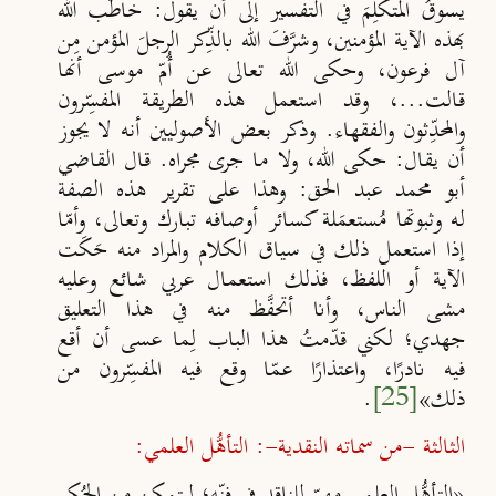
يسوقُ
المتكلّ
م
َ في التفسير إلى أن يقول: خاطَب الله
بهذه الآية المؤمنين، وشر
َفَ الله
بالذ
ِكر الرجلَ المؤمن مِن
آل فرعون، وحكى الله تعالى عن أُم
موسى
أنها
قالت...، وقد استعمل هذه الطريقة المفسِّرون
والمحد
ِثون والفقهاء. وذكر بعض الأصوليين أنه لا يجوز
أن يقال: حكى الله
،
ولا ما
جرى مجراه. قال القاضي
أبو محمد عبد الحق: وهذا على تقرير هذه الصفة
له
وثبوتها مُستعمَلة كسائر أوصافه تبارك وتعالى، وأم
ا
إذا استعمل ذلك
في سياق الكلام والمراد منه حَكَت
الآية أو اللفظ، فذلك استعمال
عربي شائع وعليه
مشى الناس، وأنا أتحف
َظ منه في هذا التعليق
جهدي؛
لكني قد
متُ هذا الباب لِما عسى أن أقع
فيه نادرًا، واعتذارًا عم
ا وقع فيه المفسِّرون من
ذلك»
[25]
.
الثالثة -من سماته النقدية-: التأهُّل العلمي:
«التأهُّل العلمي مهمّ للناقد في فن
ِه؛ ليتمكن من الحُكم