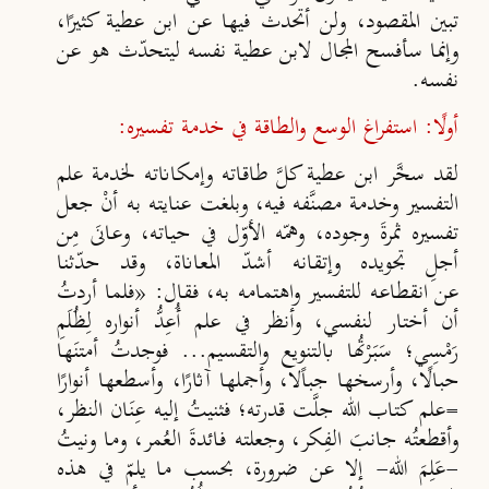
تبين المقصود، ولن أتحدث فيها عن ابن عطية كثيرًا،
وإنما سأفسح المجال لابن عطية نفسه ليتحدّث هو عن
نفسه.
أولًا: استفراغ الوسع والطاقة في خدمة تفسيره:
لقد سخَّر ابن عطية كلَّ طاقاته وإمكاناته لخدمة علم
التفسير وخدمة
مصن
َفه فيه، وبلغت عنايته به أنْ جعل
تفسيره ثمرةَ وجوده، وهم
ه الأو
ل في حياته، وعانَى مِن
أجلِ تجويده وإتقانه أشد
المعاناة، وقد حد
ثنا
عن
انقطاعه للتفسير واهتمامه به، فقال: «فلما أردتُ
أن أختار لنفسي، وأنظر
في علم أُعِد
ُ أنواره لِظُـلَمِ
رَمْسِي؛ سَبَرْتُها بالتنويع والتقسيم... فوجدتُ
أمتنَها
حبالًا، وأرسخها جباًلا، وأجملها آثارًا، وأسطعها أنوارًا
=علم
كتاب الله جل
َت قدرته؛ فثنيتُ إليه عِنَان النظر،
وأقطعتُه جانبَ الفِكر، وجعلته فائدةَ العُمر، وما ونيتُ
-عَلِمَ الله- إلا عن ضرورة، بحسب ما
يلم
في هذه