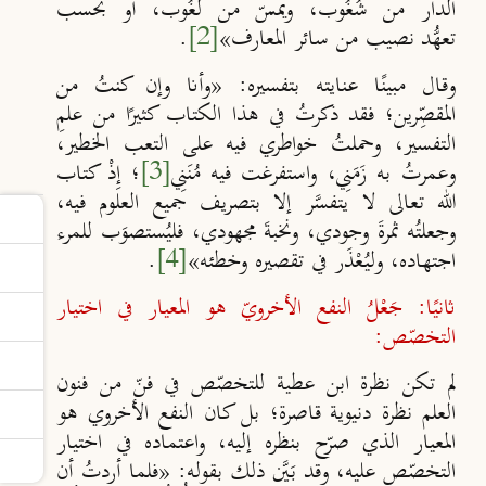
الدار من شُغُوب، ويمس
من لُغُوب، أو بحسب
تعه
ُد
نصيب من سائر المعارف»
[2]
.
وقال مبينًا عنايته بتفسيره: «وأنا وإن كنتُ من
المقصِّرين؛ فقد
ذكرتُ في هذا الكتاب كثيرًا من علمِ
التفسير، وحملتُ خواطري فيه
على التعب الخطير،
وعمرتُ به زَمَنِي، واستفرغت فيه
مُنَنِي
[3]
؛ إِذْ كتاب
الله تعالى لا يتفس
َر إلا بتصريف جميع العلوم فيه،
وجعلتُه ثمرةَ وجودي، ونخبةَ مجهودي، فليُستصوَب للمرء
اجتهاده، وليُعْذَر في تقصيره وخطئه»
[4]
.
ثانيًا: جَعْلُ النفع الأخرويّ هو المعيار في اختيار
التخصّص:
لم تكن نظرة ابن عطية للتخصّص في فنّ من فنون
العلم نظرة دنيوية
قاصرة؛ بل كان النفع الأخروي هو
المعيار الذي صرّح بنظره إليه،
واعتماده في اختيار
التخصّص عليه، وقد بَي
َن ذلك بقوله: «فلما أردتُ أن