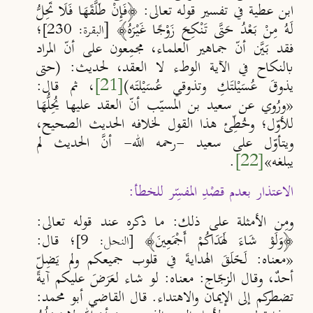
ابن عطية في تفسير قوله تعالى
: ﴿فَإِنْ طَلَّقَهَا فَلَا تَحِلُّ
لَهُ مِنْ بَعْدُ حَتَّى تَنْكِحَ زَوْجًا غَيْرَهُ
﴾ [
؛
البقرة: 230]
فقد بَي
َن أن
جماهير العلماء، مجمِعون على أن
المراد
بالنكاح في الآية الوطء لا العقد، لحديث: (حتى
يذوقَ عُسَيْلتَكِ وتذوقي عُسَيْلتَه)
[21]
، ثم قال:
«ورُوي عن سعيد بن المسي
ب أن
العقد عليها يُحِل
ُهَا
للأو
ل؛ وخُط
ِئ هذا القول لخلافه الحديث الصحيح،
ويتأو
ل على سعيد -رحمه الله- أن
َ الحديث لم
يبلغه»
[22]
.
الاعتذار بعدم قصْدِ المفسِّر للخطأ:
ومِن الأمثلة على ذلك: ما ذكره عند قوله تعالى:
﴿وَلَوْ شَاءَ لَهَدَاكُمْ أَجْمَعِينَ﴾
؛ قال:
[النحل: 9]
«معناه: لَـخَلَقَ الهدايةَ في قلوب جميعكم
ولم يَضِل
أحدٌ، وقال الزجّاج: معناه: لو شاء لعَرَضَ عليكم آيةً
تضطركم إلى الإيمان والاهتداء
.
قال القاضي أبو محمد: