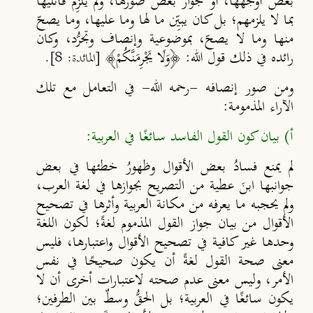
بعض أوجهها، أو جوازَ بعض صورها، ولم يُلْزِم
قائليها
بما لا يلزمهم؛ بل كان يبي
ِن ما لها وما عليها
،
وما يصح
منها وما
لا يصح
ّ،
بموضوعية وإنصاف وتجر
ُد، وكان
رائده في ذلك قول الله: ﴿وَلَا يَجْرِمَن
َكُمْ﴾
[المائدة: 8].
ومن صور إنصافه -رحمه الله- في التعامل مع تلك
الآراء المذمومة:
أ) بيان كون القول الفاسد سائغًا في العربية:
لم يمنع فسادُ بعض الأقوال وظهورُ خطئها في بعض
جوانبها ابنَ عطية من التصريح بجوازها في لغة العرب،
ولم يحجبه ما يعرفه من
مكانة العربية وأثرها في تصحيح
الأقوال من بيان جواز القول المذموم لغةً؛ لكون اللغة
وحدها غير كافية في تصحيح الأقوال واعتبارها، فليس
معنى صحة القول لغةً أن يكون صحيحًا في نفس
الأمر، وليس
معنى عدم صحته لاعتبارات أخرى أن لا
يكون سائغًا في العربية؛ بل الحق
ُ وسطٌ بين الطرفين؛