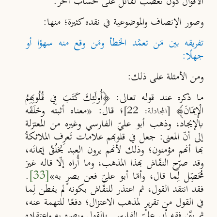
الأقوال دون تعصُّب لقائل على حساب آخر.
وصور الإنصاف والموضوعية في نقده كثيرة؛ منها:
تفريقه بين مَن تعمَّد الخطأ ومَن وقع منه سهوًا أو
جهلًا:
ومن الأمثلة على ذلك:
ما ذكره عند قوله تعالى: ﴿أُولَئِكَ كَتَبَ فِي قُلُوبِهِمُ
الْإِيمَانَ﴾
؛ قال: «معناه أثبته وخَلَقَه
[المجادلة: 22]
بالإيجاد، وذهب أبو علي
الفارسي وغيره
من المعتزلة
إلى أن
المعنى: جعل في قلوبهم علامات تَعرِف الملائكةُ
بها أنهم مؤمنون؛ وذلك لأنهم يرون العبد يَخلُقُ إيمانَه،
وقد صر
ح النق
اش بهذا المذهب، وما أُراه إل
ا قاله غيرَ
مُحَص
ِل لِما قال، وأم
ا أبو
علي
فعن بصرٍ به»
[33]
.
فقد انتقد القول
،
ثم اعتذر للنق
اش بكونه لم يفطن لِما
في القول من تقريرٍ لمذهب الاعتزال؛ دفعًا للتهمة عنه،
ثم بي
َن فقه أبي علي
الفارسي
بالقول وبصره به واعتقاده