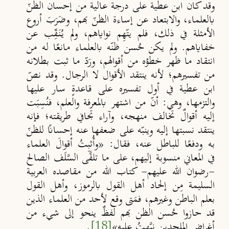
وقد كان ابن عطية على درجة عالية من إحسان الظنّ
بالعلماء،
والابتعاد عن إساءة الظنّ بهم، وضَرَبَ أروع
الأمثلة في ذلك، فلم يت
هِم نواياهم، ولم يُنَق
ِب عن
خفاياهم. ولم يكن حُسن ظنّه بالعلماء مانعًا له من
انتقاد ما ظهر خطؤه من أقوالهم، ورَد
ما ثبت بطلانه
من تفسيرهم؛
لأنه ينتقد الأقوال لا الرجال.
وقد نصّ
ابن عطية في أول تفسيره على قاعدةٍ سار عليها
والتزمها
،
وهي: أن
من اشتهر بالمعرفة والعلم، فنُسِبَت
إليه أقوالٌ تخالف
منهجه، وآراء تجافي طريقته؛ فإنه
ينتقد نسبتها إليه وينبّه على ضعفها
عنه إحسانًا للظنّ
به ودفعًا للباطل عنه، فقال: «وأُثبِتُ أقوالَ العلماء
في
المعاني منسوبة إليهم، على ما تلق
َى السَّلَف الصالح
-رضوان الله عليهم- كتاب الله من مقاصده العربية
السليمة مِن إلحاد أهل القول بالرموز، وأهل القول
بعلم الباطن وغيرهم، فمَتى وقع لأحد من
العلماء الذين
قد حازوا حُسن الظن بهم لفظٌ ينحو إلى شيء من
أغراض الملحدين نب
َهتُ عليه»
[18]
.