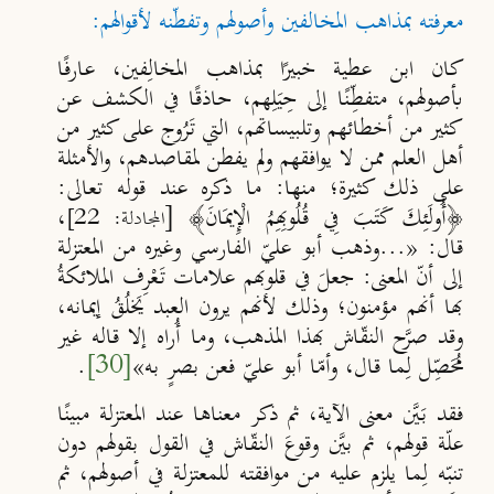
معرفته بمذاهب المخالفين وأصولهم وتفطّنه لأقوالهم:
كان ابن عطية
خبيرًا بمذاهب المخالِفين، عارفًا
بأصولهم، متفط
ِـنًا إلى حِيَلِهم، حاذقًا في الكشف عن
كثير من أخطائهم وتلبيساتهم، التي تَرُوج على كثير من
أهل العلم ممن لا يوافقهم ولم يفطن لمقاصدهم
،
والأمثلة
على ذلك كثيرة؛ منها: ما ذكره عند قوله تعالى:
﴿أُولَئِكَ كَتَبَ فِي قُلُوبِهِمُ الْإِيمَانَ﴾ [
،
المجادلة: 22]
قال: «...وذهب أبو علي
الفارسي وغيره من المعتزلة
إلى أن
المعنى: جعلَ في قلوبهم علامات تَعْرِف الملائكةُ
بها أنهم مؤمنون؛ وذلك لأنهم يرون العبد يَخلُقُ إيمانه،
وقد صر
َح النق
اش بهذا المذهب، وما أُراه إلا قاله غير
مُحَص
ِل لِما قال، وأم
ا أبو علي
فعن بصرٍ به»
[30]
.
فقد بَيَّن معنى الآية، ثم ذكر معناها عند المعتزلة مبينًا
علّة قولهم، ثم بيَّن وقوعَ النق
اش في القول بقولهم دون
تنبّه لِما يلزم عليه من موافقته للمعتزلة في أصولهم، ثم