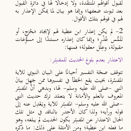
لقبول أقوالهم المنتقَدة، ولا إدخالًا لها في دائرة القبول
بعد ثبوت ضعفها؛ وإنما هو بيان لما يمكن الإعذار به
لهم في قولهم بتلك الأقوال.
2- لم يكن إعذار ابن عطية لهم لإيجاد مَـخْرَجٍ، أو
تَلَمُّس عُذْرٍ؛ وإنما كان إعذاره مستندًا إلى مسوِّغات
مقبولة، وعِلل معقولة؛ فمنها:
الاعتذار بعدم بلوغ الحديث للمفسِّر:
تتوقف صحّة التفسير أحيانًا على البيان النبوي للآية
المفسَّرة، بحيث يقع الخطأ في تفسيرها ممن جَهِلَ بيانَ
النبي -صلى الله عليه وسلم- لها، وبدهي أنَّ المفس
ِر
المعروف بالعلم والأمانة لا يتعم
د ترك حديث النبي
-صلى الله عليه وسلم- المفس
ِر للآية ويَعْدِل عنه إلى
قوله ورأيه؛ ولذا كان الأجدر بالناقد في مثل تلك
الحال الاعتذار عن المفس
ِر بكون الحديث لم يبلغه، وهو
ما فعله
ابن
عطية؛ ومن الأمثلة على ذلك: ما ذكره