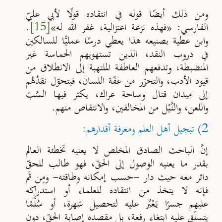
ومن ذلك أيضًا قوله في انتقاده قولًا لأبي عليّ
الفارسي: «فهذه نزعة اعتزالية، غفر الله له»
[15]
.
وابن عطية بصنيعه هذا يعطي درسًا عمليً
ا للسالكين
في دروب النقد، الذين تستهويهم الحماسة غير
المنضبطة، وتدفعهم العاطفة الملتهبة إلى الانطلاق من
قيود الأدب، والتحرّر من عفّة اللسان، فيتحوّل نقدُهُم
إلى ميدان قتال وساحة عراك، يكثر فيها السَّبّ
واللعن، والنَّـيْل من المخالفين، والانتقاص منهم.
2) تبجيل أهل العلم ومعرفة أقدارهم:
إنَّ الباحث الصادق المخلص لا يعنيه تخطئة العالم
بقدر ما يعنيه الوصول إلى الحقّ، فهو طالب للحقّ
دائر معه حيث دار -حسب إمكانه
وطاقته- ومِن ثَم
فإنه لا يتخذ من انتقاده للعلماء أو استدراكه
عليهم
جسرًا يَعْبُر عليه لتحصيل شهرة، أو سُل
َمًا
يتسل
ق عليه ابتغاء رفعة
،
بل
مقصده إصابة الحقّ، دون