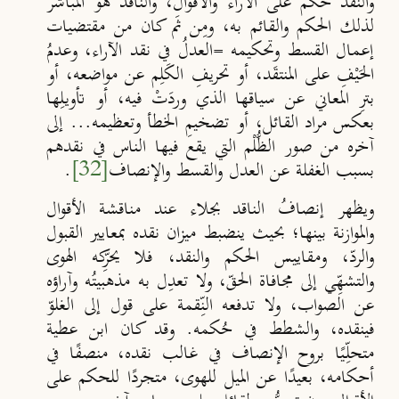
والنقد حُكم على الآراء والأقوال، والناقد هو المباشر
لذلك الحكم والقائم به، ومِن ثَم كان من مقتضيات
إعمال القسط وتحكيمه =العدلُ في نقد الآراء، وعدمُ
الحَيْفِ على المنتقَد، أو تحريفِ الكَلِم عن مواضعه، أو
بترِ المعاني عن سياقها الذي وردَتْ فيه، أو تأويـلِها
بعكس
مراد القائل، أو تضخيمِ الخطأ وتعظيمه... إلى
آخره من صور الظُّلْم التي يقع فيها الناس في نقدهم
بسبب الغفلة عن العدل والقسط والإنصاف
[32]
.
ويظهر إنصافُ الناقد بجلاء عند مناقشة الأقوال
والموازنة بينها؛ بحيث
ينضبط ميزان نقده بمعايير القبول
والرد
، ومقاييس الحكم والنقد، فلا يحر
ِكه الهوى
والتشه
ِي إلى مجافاة الحقّ، ولا تعدِل به مذهبيتُه وآراؤه
عن الصواب، ولا تدفعه الن
ِقمة على قول إلى الغلو
في
نقده، والشطط في حُكمه. وقد كان ابن عطية
متحلِّـيًا بروح الإنصاف في غالب نقده، منصفًا في
أحكامه، بعيدًا عن الميل للهوى، متجردًا للحكم على