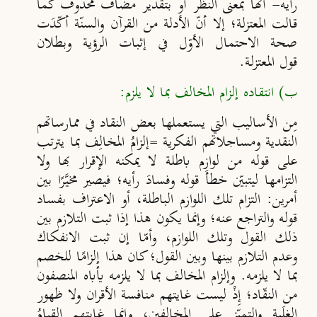
رأيه- أنها بمعنى النظر
أو بتقدير مضاف محذوف كما
قالت المعتزلة؛ إلا أن
الأدلة من القرآن
والسن
ة أك
دَت
صحة الاحتمال الأو
ل في إثبات الرؤية وبطلان
قول
المعتزلة.
ب) انتقاده إلزام المخالف بما لا يلزم:
مِن الأساليب التي يستعملها بعض النقاد في ممارساتهم
النقدية
ومساجلاتهم الفكرية =إلزامُ المخالِف بما يترتب
على قوله من لوازم باطلة لا يمكنه الإقرار بها ولا
التزامها ليتبي
ن خطأَ قوله وفسادَ رأيه؛ فيصير مخي
َرًا بين
أمرين: التزام تلك اللوازم الباطلة، أو الاعتراف
بفساد
قوله والتراجع عنه؛ وإنما يكون هذا إذا ثبت التلازم بين
ذلك القول وتلك اللوازم، وأم
ا إن ثبت الانفكاك
وعدم التلازم بينها وبين
القول؛ كان هذا إلزامًا للخصم
بما لا يلزمه. وإلزام المخالف بما لا يلزمه يأباه المنصفون
من النقّاد؛ إِذْ ليست
غايتهم منافسة الأقران ولا ظهور
الغلَبة والتمي
ز على المخالفين، وإنما غايتهم القيامُ