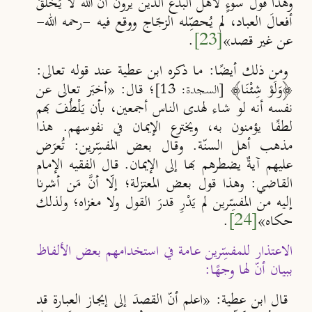
وهذا قول سوءٍ لأهل البدع الذين يرون أن
الله لا يَـخلُقُ
أفعالَ العباد، لم يُـحص
ِله الزجّاج ووقع فيه -رحمه الله-
عن غير
قصد
»
[23]
.
ومن ذلك أيضًا: ما ذكره ابن عطية عند قوله تعالى:
﴿وَلَوْ شِئْنَا﴾
؛ قال: «أخبَر تعالى عن
[السجدة: 13]
نفسه أنه لو شاء لهدى
الناس أجمعين، بأن يَلْطُفَ بهم
لطفًا يؤمنون به، ويخترع الإيمان في نفوسهم. هذا
مذهب أهل السن
ة. وقال بعض المفس
ِرين: تُعرَض
عليهم
آيةٌ يضطرهم بها إلى الإيمان. قال الفقيه الإمام
القاضي: وهذا قول
بعض المعتزلة؛ إل
ا أن
َ مَن أشرنا
إليه من المفس
ِرين لم يَدْرِ قدرَ القول ولا مغزاه؛ ولذلك
حكاه»
[24]
.
الاعتذار للمفسِّرين عامة في استخدامهم بعض الألفاظ
ببيان أنّ لها وجهًا:
قال ابن عطية: «اعلم أن
القصدَ إلى إيجاز العبارة قد