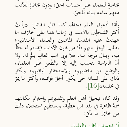
مجاملةٍ للعلماء على حساب الحقّ، ودون
مجافاةٍ للأدب
معهم
ساعة بيانه للحقّ.
وأمّا أدعياء العلم فحالهم كما قال القائل: «رأيتُ
أكثر الـمُتحلِّين
بالأدب في زماننا هذا على خلاف ما
عهدتُ عليه القدماء الماضين
والعلماء الأستاذين؛
يطلب الرجل منهم فن
ًا من فنون الآداب فيُقسَم له حظّ
فيه، وينال درجة منه، فلا يرى اسم العالِـم يتم
ُ له، ولا
أن
الرياسة تنجذب إليه إلا بالطعن على العلماء،
والوضع من ماضيهم، والاستحقار لباقيهم، ويكثر
ذلك على لسانه حتى يكون أجَل
َ فوائده، وأكثرَ ما يمر
في
مجلسه»
[16]
.
وقد كان تبجيلُ أهل العلم وتقديرهم واحترام مكانتهم
سمةً ظاهرة
في نقد ابن عطية، ونستطيع استجلاء ذلك
من خلال ما يأتي:
أ) إحسان الظن بالعلماء: