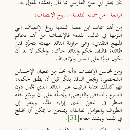
بَي
َن بَصَرَ أبي عليّ الفارسي بما قال وتعمُّده للقول به.
الرابعة -من سماته النقدية-: روح الإنصاف:
مِن أهمّ سمات ابن عطية النقدية روحُ الإنصاف التي
التزمها في غالب نقده؛ فالإنصاف من أهم دعائم
المنهج النقدي، وهي مزاولة الناقد مهمته بتجرُّدٍ قدرَ
طاقته؛ فالنقد حُكم والناقد حاكِم، والحكم لا بد أن
يكون مبنيًّا على العدل والإنصاف.
ومِن محاسن الإنصاف «أنه يحدّ مِن طغيان الإحساس
الشخصي، ويجعل الناقد يفكّر قبل أن يطلق حُكمه،
فهو كذلك بمثابة الرقيب على
الناقد الذي يَحُول دون
التسرع والتناقض والفوضى، ويحمِلُه على أن
يوس
ِع أفقه
فينظر في النصّ الذي إزاءه ملي
ًا، وينظر إلى
الظروف
والعوامل الفاعلة، ويمتحن ما يمكن أن يختلج
في نفسه ويشتد
معه»
[31]
.