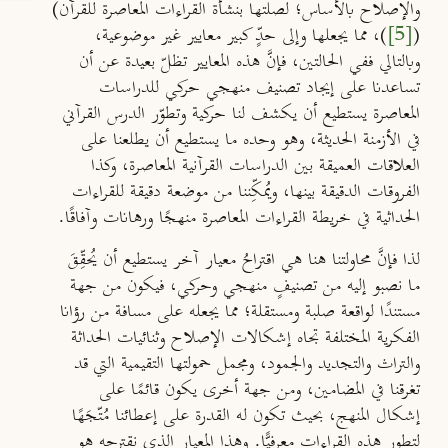
والإصلاح بالأساس؛ لصلتها بنشأة القراءات المعاصرة للقرآن)
(
[5]
)، مما يجعلها وإلى حدٍّ كبير معايير غير موضوعية،
وبالتالي ففي الحالتين، فإنَّ هذه المعايير تظلّ بعيدة عن أن
تساعدنا على إيجاد تصنيف منهجي حركي للدراسات
المعاصرة يستطيع أن يكشف لنا حركية وتطوّر الدرس القرآني
في الأزمنة الحديثة، وهو وحده ما يستطيع أن يطلعنا على
العلاقات العميقة بين الدراسات القرآنية المعاصرة، وكذا
الفروقات الدقيقة بينها، ويُمكِّننا من موضعة دقيقة للقراءات
الحداثية في خريطة القراءات المعاصرة منهجًا ورهانات وآفاقًا.
لذا فإنَّ محاولتنا هنا هي اقتراحُ معيار آخر يستطيع أن يُحقِّقَ
ما نصبو إليه من تصنيفٍ منهجي وحركي، فيكون من جهة
مستندًا لواقعة صلبة ومستقلة؛ مما يجعله على مسافة من رؤانا
الفكرية المختلفة تجاه إشكالات الإصلاح وثنائيات الحداثة
والتراث والتجديد والجمود، ومجمل حمولتها التقيمية التي قد
تغرقنا في المضامين، ومن جهة أخرى يكون قائمًا على
إشكال المنهج، بحيث تكون له القدرة على إعطائنا مُتّجَهًا
لتطور هذه القراءات معرفيًّا. وهذا المعيار الذي نقترحه هو