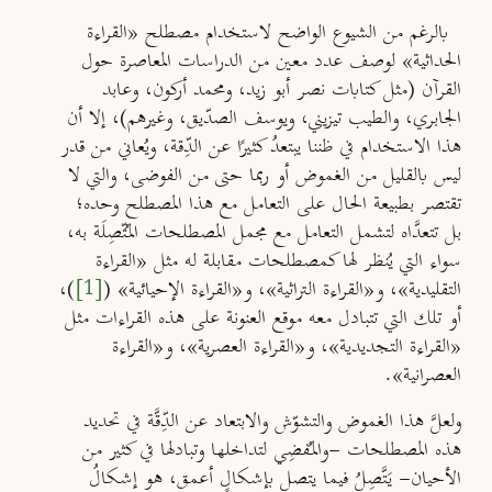
بالرغم من الشيوع الواضح لاستخدام مصطلح «القراءة
الحداثية» لوصف عدد معين من الدراسات المعاصرة حول
القرآن (مثل كتابات نصر أبو زيد، ومحمد أركون، وعابد
الجابري، والطيب تيزيني، ويوسف الصدّيق، وغيرهم)، إلا أن
هذا الاستخدام في ظننا يبتعدُ كثيرًا عن الدِّقة، ويُعاني من قدر
ليس بالقليل من الغموض أو ربما حتى من الفوضى، والتي لا
تقتصر بطبيعة الحال على التعامل مع هذا المصطلح وحده؛
بل تتعدَّاه لتشمل التعامل مع مجمل المصطلحات المـُتّصِلَة به،
سواء التي يُنظر لها كمصطلحات مقابلة له مثل «القراءة
التقليدية»، و«القراءة التراثية»، و«القراءة الإحيائية» (
[1]
)،
أو تلك التي تتبادل معه موقع العنونة على هذه القراءات مثل
«القراءة التجديدية»، و«القراءة العصرية»، و«القراءة
العصرانية».
ولعلَّ هذا الغموض والتشوّش والابتعاد عن الدِّقَّة في تحديد
هذه المصطلحات -والمـُفضِي لتداخلها وتبادلها في كثير من
الأحيان- يَتَّصِلُ فيما يتصل بإشكالٍ أعمق، هو إشكالُ