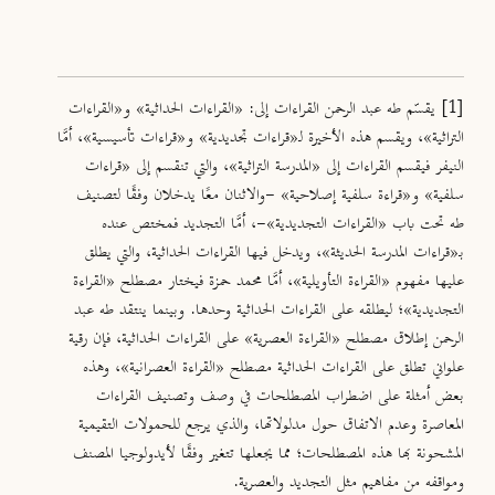
[1]
يقسّم طه عبد الرحمن القراءات إلى: «القراءات الحداثية» و«القراءات
التراثية»، ويقسم هذه الأخيرة لـ«قراءات تجديدية» و«قراءات تأسيسية»، أمَّا
النيفر فيقسم القراءات إلى «المدرسة التراثية»، والتي تنقسم إلى «قراءات
سلفية» و«قراءة سلفية إصلاحية» -والاثنان معًا يدخلان وفقًا لتصنيف
طه تحت باب «القراءات التجديدية»-، أمَّا التجديد فمختص عنده
بـ«قراءات المدرسة الحديثة»، ويدخل فيها القراءات الحداثية، والتي يطلق
عليها مفهوم «القراءة التأويلية»، أمَّا محمد حمزة فيختار مصطلح «القراءة
التجديدية»؛ ليطلقه على القراءات الحداثية وحدها. وبينما ينتقد طه عبد
الرحمن إطلاق مصطلح «القراءة العصرية» على القراءات الحداثية، فإن رقية
علواني تطلق على القراءات الحداثية مصطلح «القراءة العصرانية»، وهذه
بعض أمثلة على اضطراب المصطلحات في وصف وتصنيف القراءات
المعاصرة وعدم الاتفاق حول مدلولاتها، والذي يرجع للحمولات التقيمية
المشحونة بها هذه المصطلحات؛ مما يجعلها تتغير وفقًا لأيدولوجيا المصنف
ومواقفه من مفاهيم مثل التجديد والعصرية.