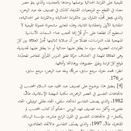
تقيمية على القراءة الحداثية بوصفها وحدها بالتجديد، والذي يتمّ حصر
معناه في القطع مع المرجعيات القديمة، كذلك في تصنيف طه عبد الرحمن،
والذي يجعل مُحدِّد الفارق بين «القراءة الحداثية» و«القراءة غير الحداثية»،
انتقادية الأولى واعتقادية الثانية، وهذه المعايير مشحونة بحمولة تقيمية لا
تستطيع أن تطلعنا على -أو قُلْ إنها تحجب عنا- السمات الأساسية
المنهجية لهذه الدراسات، فضلًا عن أن صلابة ثنائيتها تُهدِرُ العلاقة بين كلّ
القراءات العصرية، سواء ما يطلق عليها حداثية أو ما يطلق عليها تجديدية،
وهي العلاقة المهمة في اكتشاف حركة تطور الدرس القرآني المعاصر المُحدِّدة
لموقع كلّ قراءة ولمُبرِّر حضورها، ورهاناتها وآفاقها.
انظر: محمد حمزة، مرجع سابق، ص6، وطه عبد الرحمن، مرجع سابق،
ص176.
[4]
ينطبق هذا بوضوح على تصنيف عبد المجيد عبد السلام المحتسب في
«اتجاهات التفسير في العصر الراهن»، مكتبة النهضة الإسلامية، ط3،
1982، والذي يصنف التفاسير لـ«اتجاه سلفي، اتجاه عقلي توفيقي، اتجاه
علمي»، وأشمل منه تصنيف فهد الرومي -بحكم أن كتاب المحتسب لم
يكتمل- في «اتجاهات التفسير في القرن الرابع عشر»، مؤسسة الرسالة،
القاهرة، ط3، 1997، والذي يصنّف التفاسير «الاتجاه العقائدي،