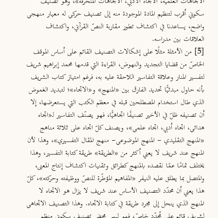
الاتجاهات العلمية، الاتجاه الأدبي، الاتجاهات المنحرفة»، وهو تصنيف
سكوني أقرب لتنظيم المادة الموجودة منه إلى تصنيف حركي له معيار منهجي
واضح، يساعدنا في اكتشاف تطور مقاربة النصّ القرآني، واكتشاف
العلاقات بين مدراسه.
[5]
من الأمثلة مثلًا على إشكالات التصنيف القائم على أساس الموقف
الخاصّ من قضايا التجديد والنهوض، القراءة التي قدمها محمد إبراهيم شريف
لتفسير المنار وعلاقة التفاسير اللاحقة عليه به، فرغم امتياز كتاب الشريف
بأنه حاول مبدئيًّا تحديد الفارق بين «المنهج» و«الاتجاه»؛ لتبديد الغموض
الذي طال استخدام المصطلحين قبله في معظم الكتب التي يستعرضها، إلا
أن تصنيفه ظلّ في الأخير تصنيفًا اتجاهيًّا، فهو يصنّف التفاسير لـ«اتجاه
هدائي، اتجاه أدبي، اتجاه علمي»، ويصنف كلّ اتجاه على ثلاثة مناهج
«المنهج التقليدي - المنهج الموضوعي- منهج المقال التفسيري»، وهذا لأن
المنهج عند شريف لا يعني أكثر من «الطريقة» طريقة كتابة التفسير، وهذا
يختلف تمامًا عمّا نقصده بالمنهج كطرائق وتقنيات اكتشاف إنتاج المعنى،
والمتصل بما يطلق عليه النيفر «المفاهيم المؤطّرة للنصّ ووظيفته وحركته»، كلّ
هذا يعني أن محدّد التصنيف الأساس عند شريف لا يزال هو الاتجاه لا
المنهج الذي ينحل إلى مجرد طريقة في كتابة الاتجاه. وهذا التصنيف الاتجاهي
لشريف قائم على مُحدِّد خاصّ، فهو ليس محض تصنيف سكوني منظم