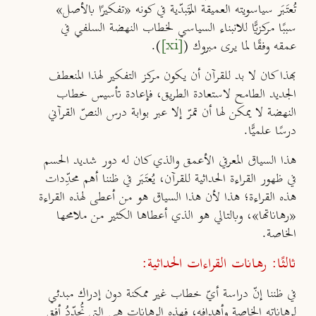
تُعتَبَر سياسويته العميقة المُتَبدّية في كونه «تفكيرًا بالأصل»
سببًا مركزيًّا للانبناء السياسي لخطاب النهضة السلفي في
عمقه وفقًا لما يرى مبروك (
[xi]
).
بهذا كان لا بد للقرآن أن يكون مركز التفكير لهذا المنعطف
الجديد الطامح لاستعادة الطريق، فإعادة تأسيس خطاب
النهضة لا يمكن لها أن تمرّ إلا عبر بوابة درس النصّ القرآني
درسًا علميًّا.
هذا السياق المعرفي الأعمق والذي كان له دور شديد الحسم
في ظهور القراءة الحداثية للقرآن، يُعتَبَر في ظننا أهم محدِّدات
هذه القراءة؛ هذا لأن هذا السياق هو من أعطى لهذه القراءة
«رهاناتها»، وبالتالي هو الذي أعطاها الكثير من ملامحها
الخاصة.
ثالثًا: رهانات القراءات الحداثية:
في ظننا إنّ دراسة أيّ خطاب غير ممكنة دون إدراك مبدئي
لرهاناته الخاصة وأهدافه، فهذه الرهانات هي التي تُحدِّدُ أفق