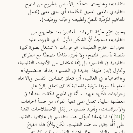
التقليد»، وخارجيتها تتحدَّد بالأساس بالخروج من المنهج
التقليدي بالمعنى العميق للكلمة، أي حتى بمعنى (مجمل
المفاهيم المؤطِّرة للنصِّ ولطبيعته وحركته ووظيفته).
وحين نتتبّع حركة القراءات المعاصرة بعد «الخروج من
التقليد»، فسنجدُ أنَّ الشكل الأول الذي ظهرت عليه
«قراءات خارج التقليد»، هو قراءات لا تنشغل بصورة كبيرة
بقضية تأسيس المنهج، ولا تجري نقاشًا منهجيًّا مع الطرائق
التقليدية في التفسير، بل إنَّها تتخفف من الأدوات التقليدية،
وتحاول إنجاز طريقة جديدة في التفسير، جدتها «مضمونية»
و«اتجاهية» في الغالب، أي تتعلق بمضامين التفسير وبالاتجاه
العام لها -وربما ظرفية وانفعالية كذلك تتعلق بالردِّ على
إحراجات فكرية غربية-، أمَّا في المنهج فكانت جدتها في
معظمها سلبية، تعمل على تنقية القرآن من صدأ الخرافات
والإسرائيليات، وتجريد تفسيره من ثِقل الاصطلاحات الفنية
(
[iii]
)؛ مما يجعلنا نُصنِّف هذه التفاسير في علاقتها بالتقليد
على أنَّها «قراءات ضد التقليد». لكن ولأنّ هذا الفراغ
المنهجي والناشيء جرَّاء اهتزاز التقليد، والذي كرَّسته