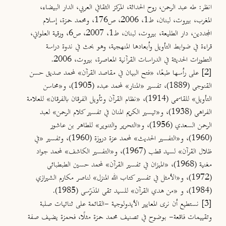
انظر: طه عبد الرحمن، روح الحداثة، المركز الثقافي العربي، الدار البيضاء،
المغرب، بيروت، لبنان، ط1، 2006، ص176، ومحمد حمزة، إسلام
المجددين، دار الطليعة، بيروت، لبنان، ط1، 2007، ص6، ورقية العلواني،
قراءة في ضوابط التأويل وأبعادها المنهجية، وهو بحث في ندوة دراسة
التطورات الحديثة في الدراسات القرآنية المعاصرة، بيروت، 2006.
[2]
على رأسها طبعًا، «فتح البيان في مقاصد القرآن» لمحمد صديق حسن
القنوجي (1889)، تفسير «المنار» لمحمد عبده (1905)، و«محاسن
التأويل» للقاسمي (1914)، «نظام القرآن وتأويل الفرقان بالفرقان» للعلامة
الفراهي (1938)، و«تيسير الكريم المنان في تفسير كلام الرحمن» لعبد
الرحمن السعدي (1956)، و«التحرير والتنوير» للطاهر بن عاشور
(1960)، و«التفسير الحديث» لمحمد عزة دروزة (1960)، وتفسير «في
ظلال القرآن» لسيد قطب (1967)، و«التفسير الكاشف» لمحمد جواد
مغنية (1968)، «الميزان في تفسير القرآن» لمحمد حسين الطبطبائي
(1972)، و«الأمثل في تفسير كتاب الله المنزل» لناصر مكارم الشيرازي
(1984)، و «من هدي القرآن» للسيد تقي المدَرِّسي (1985).
[3]
نستطيع أن نرى المعايير الأيدولوجية -القائمة على ثنائيات صلبة
وتقييمات فاقعة- بوضوح في تصنيف محمد حمزة مثلًا، فحمزة يضيف صفة