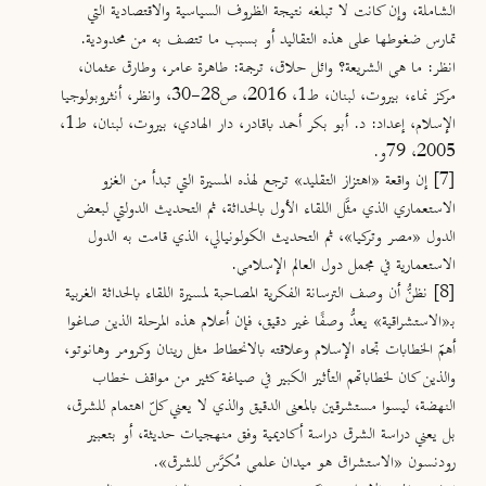
الشاملة، وإن كانت لا تبلغه نتيجة الظروف السياسية والاقتصادية التي
تمارس ضغوطها على هذه التقاليد أو بسبب ما تتصف به من محدودية.
انظر: ما هي الشريعة؟ وائل حلاق، ترجمة: طاهرة عامر، وطارق عثمان،
مركز نماء، بيروت، لبنان، ط1، 2016، ص28-30، وانظر، أنثروبولوجيا
الإسلام، إعداد: د. أبو بكر أحمد باقادر، دار الهادي، بيروت، لبنان، ط1،
2005، 79و.
[7]
إن واقعة «اهتزاز التقليد» ترجع لهذه المسيرة التي تبدأ من الغزو
الاستعماري الذي مثَّل اللقاء الأول بالحداثة، ثم التحديث الدولتي لبعض
الدول «مصر وتركيا»، ثم التحديث الكولونيالي، الذي قامت به الدول
الاستعمارية في مجمل دول العالم الإسلامي.
[8]
نظنُّ أن وصف الترسانة الفكرية المصاحبة لمسيرة اللقاء بالحداثة الغربية
بـ«الاستشراقية» يعدُّ وصفًا غير دقيق، فإن أعلام هذه المرحلة الذين صاغوا
أهمّ الخطابات تجاه الإسلام وعلاقته بالانحطاط مثل رينان وكرومر وهانوتو،
والذين كان لخطاباتهم التأثير الكبير في صياغة كثير من مواقف خطاب
النهضة، ليسوا مستشرقين بالمعنى الدقيق والذي لا يعني كلّ اهتمام للشرق،
بل يعني دراسة الشرق دراسة أكاديمية وفق منهجيات حديثة، أو بتعبير
رودنسون «الاستشراق هو ميدان علمي مُكرَّس للشرق».