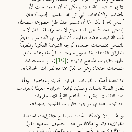
«قراءات ضد التقليد»، لم يكن له أن يدوم، حيث أنَّ
المضامين والاتجاهات التي أتى بها التفسير الجديد كرهان
أساس له؛ لم يكن لها أن تستقر طالما ظلَّ حضورها سطحيًّا،
(فنحن نتحدثُ عن تقليد مهتز لا منعدم)، فقد كان لا بد
لهذه القراءات «ضد التقليد» أن تتطور في اتجاه ملء الفراغ
المنهجي بمنهجيات جديدة؛ تُواجِه الشرعية الفكرية والمعرفية
للطرائق القديمة، إمَّا بتطوير منهجيات قرآنية، وهذه نطلق
عليها «قراءات المناهج قرآنية» (
[10]
)، أو باستحداث
منهجيات حديثة، وهي ما نُعبِّرُ عنه بـ«القراءات الحداثية».
مما يجعلنا نُصنِّف القراءات القرآنية الحديثة والمعاصرة -وفقًا
لمعيار الصلة بالتقليد والمُستَنِد لواقعة اهتزازه- معرفيًّا لـ«قراءات
ضد التقليد»، «قراءات المناهج القرآنية»، «قراءات
حداثية»، هذا في مواجهة «قراءات تقليدية جديدة».
لو عُدنا إذن لإشكال تحديد مصطلح «القراءات الحداثية
للقرآن»، فإننا وانطلاقًا من هذا التصنيف نستطيع القول
مبدئيًّا (كتحديد لأحد أبعاد المصطلح)، بأنَّ القراءات