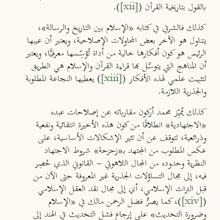
بالقول بتاريخية القرآن (
[xii]
).
كذلك فالشرفي في كتابه «الإسلام بين التاريخ والرسالة»،
يتناول هو الآخر بعض المحاولات الإصلاحية، ويعتبر أن عيبها
الرئيس هو كون أفكارها خالية من أداة تُؤسِّسها معرفيًّا، ويعتبر
أن المناهج التي يتوسَّل بها قراءة القرآن والإسلام هي الطريق
لتثبيت علمي لهذه الأفكار (
[xiii]
) يعطيها النجاعة المطلوبة
والجذرية اللازمة.
كذلك يُميِّز محمد أركون مقارباته عن إصلاحات عبده
«الاجتهادية» انطلاقًا من كون هذه الأخيرة انتقائية ونفعية
وذرائعية، تتوقف عن أن تثير الإشكالات الأساسية، على
عكس المطلوب من المجتهد بـ«زحزحة» شروط الاجتهاد
النظرية وحدوده من المجال اللاهوتي - القانوني الذي حُصِر
فيه، إلى مجال التساؤلات الجذرية غير المعروفة حتى الآن من
قبل التراث الإسلامي، أي إلى مجال نقد العقل الإسلامي
(
[xiv]
)، كما يصرُّ فضل الرحمن مالك في «الإسلام
وضرورة التحديث» على إرجاع فشل التحديث في الهند إلى