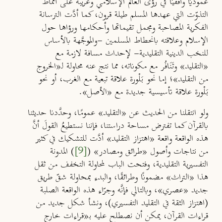
عموديًّا وأفقيًّا في رؤى العالم الإسلامي وغريبة على أنماط
التذوّت التي عهدها المسلم طيلة قرون، كما أدَّت الترسانة
الفكرية المصاحبة ومجمل تقيماتها وأحكامها ورؤاها حول
الإسلام وعلاقته بانحطاط المسلمين -والمُوجَّهة بالأساس
للنخب الدينية التقليدية- لإحداث مسافة لازمة مع
«التقليد» وتَنَافُر مع مكوناته، مما نتج عنه محاولة لـ«الخروج
من التقليد»؛ إما نحو بَلْورة علاقة تبعية مع الغرب، أو نحو
بَلْورة علاقة تأسيسية جديدة مع «الأصل».
ولو انتقلنا من الحديث عن «التقليد» عمومًا، وحدَّدنا حديثنا
بالقرآن كما تفترض مساحة دراستنا، فإننا نستطيعُ القولَ أنَّ
هذه الواقعة واقعة «اهتزاز التقليد» أدَّت للتشكيك في كثير
من نتاجات وأصول «طرائق ومصادر» (
[9]
) المدونة
التفسيرية التقليدية، وفتحت الباب لمحاولة التخفف من ثقل
هذا «التراث» مضمونًا وطرائقًا، والبدء بمحاولة شقّ طريق
جديد «عصري»، وبالتالي فإنَّه وجرّاء هذه الواقعة الصلبة
(اهتزاز الثقة في التقليد التفسيري)، ونشأ شكل جديد من
قراءات القرآن، يمكن أن نصطلح عليه بـ«قراءات خارج