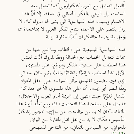
بالفعل التعامل مع الغرب كتكنولوجي كما تعامل معه
الساسة، إلى الوعي بالفكر الحداثي في عمقه، إلا أنَّ هذا
الاهتمام وبسبب هذه السياسوية التي يشير لها مبروك كان لا
يزال يقتصر على الانهمام بنتاج الفكر الغربي لا بمناهجه؛ مما
يجعل مقاربتهما «الفكرية» أيضًا مقاربة برانية.
هذه السياسوية المُسيطِرَة على الخطاب وما نتج عنها من
سمات لتعامل الخطاب مع الحداثة ووفقًا لمبروك أدَّت لفشل
هذا الخطاب على مستوى الفكر والواقع، على المستوى
الأول نشأ الخطاب ذرائعيًّا وانتقائيًّا ونفعيًّا يقيم طلاء حداثي
برّاني فوق مضمون تقليدي «أثر السياسة على حقل المعرفة
وفقًا لنصر أبو زيد»، أمّا على هذا المستوى الأخير فقد كان
الفشل مُدوِّيًا حيث انتهى إلى الهزيمة أمام الغرب والاحتلال؛
مما يدل على سطحية هذا التحديث، لذا ومع تعقُّد أزمة هذا
الخطاب كان لا بد من «البحث عن حلّ»؛ لتجاوز إشكال
التأسيس، فكان لا بد من نقل ثقل المقاربة من البراني
للجواني، من السياسي للثقافي، من النتاجي للمنهجي