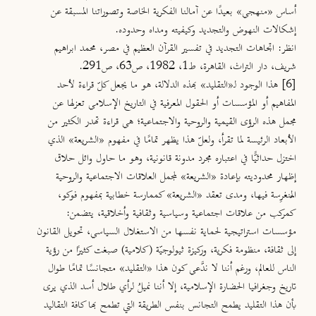
أساس «منهجي» بعيدًا عن آمالنا الفكرية الخاصة وتصوراتنا المسبقة عن
إشكالات النهوض والتجديد وكيفيته ومداه وحدوده.
انظر: اتجاهات التجديد في تفسير القرآن العظيم في مصر، محمد ابراهيم
شريف، دار التراث، القاهرة، ط1، 1982، ص63، ص291.
[6]
هذا الوجود لـ«التقليد» بهذه الدلالة، هو ما يجعل كلّ قراءة لأحد
المفاهيم أو المؤسسات أو الحقول المعرفية في التاريخ الإسلامي تعزلها عن
مجمل هذه الرؤى القيمية والروحية والاجتماعية؛ هي قراءة تهدر الكثير من
الأبعاد الرئيسة لما تقرأ، ولعلّ هذا يظهر تمامًا في مفهوم «الشريعة» الذي
اختزل حداثيًّا في اعتباره مجرد مدونة قانونية، وهو ما حاول وائل حلاق
إظهار محدوديته بإعادة «الشريعة» لمجمل العلاقات الاجتماعية والروحية
المُنغرِسة فيها، ومدى تعقد «الشريعة» كممارسة خطابية بمفهوم فوكو،
كمركب من علاقات اجتماعية وسياسية وثقافية وأخلاقية، يتضمن:
مؤسسات استراتيجية لحماية نفسها من الاستغلال السياسي، تحويل القانون
إلى ثقافة، منظومة فكرية، وركيزة ثيولوجيّة (كلامية) صبغت كثيرًا من رؤية
الناس للعالم، ورغم أننا لا ندَّعي كون هذا «التقليد» متجانسًا تمامًا طوال
تاريخ وجغرافيا الحضارة الإسلامية، إلا أننا نميلُ لرأي طلال أسد الذي يرى
بأن هذا التقليد يطمح التجانس بنفس الطريقة التي تطمح بها كافة التقاليد