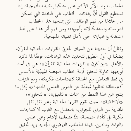
الخطاب، ولها الأثر الأكبر على تشكيل تقنياته المنهجية، إننا
نستطيع القول أنَّ رهانات الخطاب هي النافذة التي نتمكن
من خلالها من فهم الوظائف التي يمنحها هذا الخطاب
لدراساته واستشكالاته وأجوبته، ومن فهم أثر هذا على نمط
اشتغاله واختياراته حتى لأدق تقنياته المنهجية.
ونظنُّ أن حديثنا عن السياق المعرفي للقراءات الحداثية للقرآن،
يضعُنا في أول الطريق لتحديد هذه الرهانات، فوفقًا لما ذكرنا
بالأعلى يتبين كون «القراءات الحداثية للقرآن»، هي في أحد
أوجهها محاولة لتجاوز أزمة خطاب النهضة المُتبدِّيَة بالأساس
في نمط التعاطي مع الحداثة كـ«نتاجات فكرية»، ومع التراث
كـ«منطقة محظورة مُبعدَة عن الدرس العلمي الحديث» وكلّ ما
ينتج عن هذا النمط من سمات «التلفيق»، «التجاور»،
«الانتقائية»، حيث تقوم القراءة الحداثية وعبر نقل ثقل
المقاربة من البراني للجواني، بالتعامل مع الغرب لا كنتاجات
فكرية بل كأداة منهجية، يتمُّ تشغليها لإنتاج وعي علمي
بالتراث وبالدين، فهذا الخطاب النهضوي الجديد يريد تحقيق