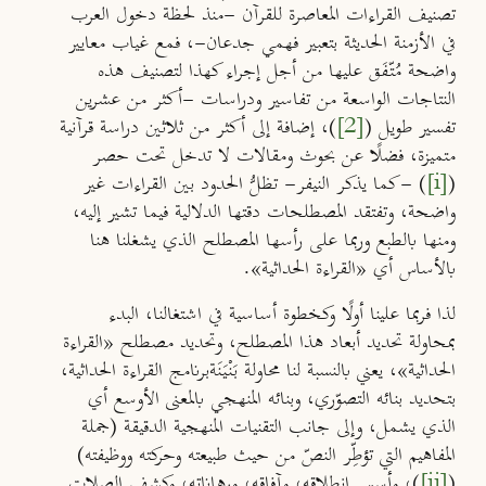
تصنيف القراءات المعاصرة للقرآن -منذ لحظة دخول العرب
في الأزمنة الحديثة بتعبير فهمي جدعان-، فمع غياب معايير
واضحة مُتّفَق عليها من أجل إجراء كهذا لتصنيف هذه
النتاجات الواسعة من تفاسير ودراسات -أكثر من عشرين
تفسير طويل (
[2]
)، إضافة إلى أكثر من ثلاثين دراسة قرآنية
متميزة، فضلًا عن بحوث ومقالات لا تدخل تحت حصر
(
[i]
) -كما يذكر النيفر- تظلُّ الحدود بين القراءات غير
واضحة، وتفتقد المصطلحات دقتها الدلالية فيما تشير إليه،
ومنها بالطبع وربما على رأسها المصطلح الذي يشغلنا هنا
بالأساس أي «القراءة الحداثية».
لذا فربما علينا أولًا وكخطوة أساسية في اشتغالنا، البدء
بمحاولة تحديد أبعاد هذا المصطلح، وتحديد مصطلح «القراءة
الحداثية»، يعني بالنسبة لنا محاولة بَنْيَنَةبرنامج القراءة الحداثية،
بتحديد بنائه التصوّري، وبنائه المنهجي بالمعنى الأوسع أي
الذي يشمل، وإلى جانب التقنيات المنهجية الدقيقة (جملة
المفاهيم التي تؤطِّر النصّ من حيث طبيعته وحركته ووظيفته)
(
[ii]
)، وأسس انطلاقه، وآفاقه، ورهاناته، وكشف الصلات