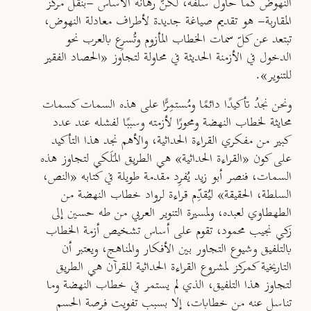
النهوض كما حاول سلفه، لكنّ رهانه الأساس -بنقل مركز
المقاربة- هو تقديم صياغة جديدة لأطراف معادلة النهوض،
تبتعد عن كلّ سمات الخطاب المأزوم وتُسرِع بالعرب نحو
الدخول في الأزمنة الحديثة في محاولة لتجاوز «الحصاد الفقير
للتنوير».
ونحن نجدُ تأكيدًا دائمًا ومُستمِرًّا على هذه السمات كسمات
محايثة لخطاب النهضة ومحورًا لأزمته وسببًا لفشله عند عدد
كبير من مفكري القراءة الحداثية، والأهم نجد هذا التأكيد
على كون «القراءة الحداثية» هي الطريق المـَلَكي لتجاوز هذه
السمات، فنصر أبو زيد يُفرِد مقدمة طويلة في كتابه «النص،
السلطة، الحقيقة» ليُقدِّم قراءة لرواد خطاب النهضة من
الطهطاوي لعبده، ولمسيرة التنوير العربي من طه حسين إلى
زكي نجيب محمود، تقوم على أساس تشخيص أزمة الخطاب
بالتلفيق وشيوع التجاور بين الأفكار والمناهج، ويعتبر أن
التاريخية كمركز لمشروع القراءة الحداثية للقرآن هي الطريق
لتجاوز هذا التلفيق، الذي لم يستمر في خطاب النهضة وما
تناسل عنه من خطابات، إلا بسبب تفويت فرصة الحسم