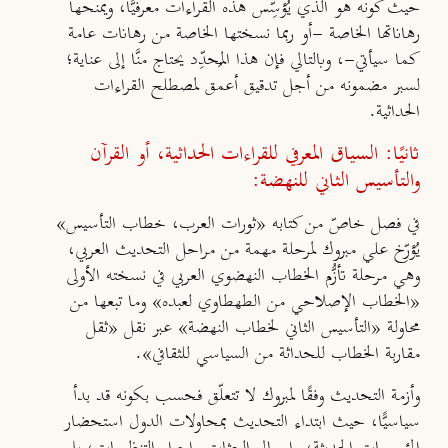
حيث كونه هو الذي يُؤسِّس هذه القراءات معرفيًّا، ويمنحها
رهاناتها الخاصة -أو ربما نسختها الخاصة من رهانات عامة
كما سيأتي-، وبالتالي فإن هذا المُحدِّد يحتاج منَّا إلى عناية؛
لسبر مضمونه من أجل تدقيق أعمق لمصطلح القراءات
الحداثية.
ثانيًا: السياق المعرفي للقراءات الحداثية، أو القرآن
والتأسيس الثاني للنهضة:
في فصل خاصّ من كتابه «ثورات العرب، خطاب التأسيس»
يُؤرِّخ علي مبروك لمرحلة مهمة من مراحل التحديث العربي،
وهي مرحلة تأزُّم الخطاب النهضوي العربي في نسخته الأولى
«الخطاب الإصلاحي من الطهطاوي لعبده» وما تبعها من
محاولة «التأسيس الثاني لخطاب النهضة» عبر نقل «ثقل
مقاربة الخطاب للحداثة من السياسي للثقافي».
وأزمة التحديث وفقًا لمبروك لا تتعلّق فحسب بكونه قد بدأ
سياسيًّا، حيث ابتداء التحديث بمحاولات الدول استحضار
المؤسسات الحديثة، وإرسال البعثات وإجراء التنظيمات، بل