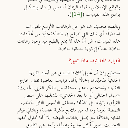
والواقع الإسلامي، فهذا الرهان أساسي في بناء وتشكيل
برامج هذه القراءات (
[14]
).
وبالطبع فحديثنا هنا هو عن الرهانات الأوسع للقراءات
الحداثية، أي تلك التي تصلح في ظننا كمُحدِّد من مُحدِّدات
هذه القراءات، غير أنّ هذا لا يمنع بالطبع من وجود رهانات
خاصّة عند كلّ قراءة حداثية خاصة.
القراءة الحداثية، ماذا تعني؟
نستطيع إذن أن نُجمِل كلامنا السابق عن أبعاد القراءة
الحداثية فنُحدِّدها إجمالًا بأنها: قراءات معاصرة تقف خارج
التقليد، وتستخدم مناهج مستقاة من الفكر الغربي الحديث؛
«سواء الحداثي أو ما بعد الحداثي» لتُشغِّلها على النص
القرآني، وترتبط في نشأتها بمنعطف التأسيس الثاني لخطاب
النهضة العربية وما له من ملامح فكرية خاصة، وبالتالي فرغم
تشابه رهاناتها مع مجمل رهانات النهضة إلا أنها تحاول تحقيق
التحديث بصورة أكثر جذرية وعمقًا، وأبعد عن التلفيق