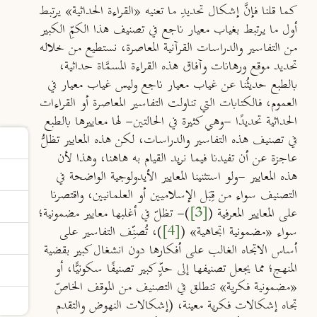
كما قلنا فإنَّ إشكال تحديدِ ما تعنيه «القراءة الحداثية» يرتبط
أول ما يرتبط بغياب معيار ناجع في تصنيف هذا الكمِّ الكبير
من التفاسير والدراسات القرآنية المعاصرة، نستطيع من خلاله
تحديد موقع ورهانات وآفاق هذه القراءة المسمَّاة حداثية،
بالطبع حديثُنا عن غياب معيار ناجع وليس غياب معيار في
العموم، فالكتابات التي تناولت التفاسير المعاصرة أو القراءات
الحداثية تحديدًا -وهي كثيرة في الحالتين- لها معاييرها بالطبع
في تصنيف هذه التفاسير والدراسات، لكن هذه المعايير تظلُّ
عاجزة عن أن تفيدنا فيما نريد القيام به هاهنا، وهذا لأن
هذه المعايير -ولو استثنينا المعايير الأيدولوجية الواضحة في
التصنيف سواء من قِبَل الإسلاميين أو العلمانيين، واقتصرنا
على المعايير المعرفية (
[3]
)- تظلّ في أغلبها معايير مضمونية؛
سواء «مضمونية اتجاهية» (
[4]
)، تُصنِّف التفاسير على
أساس الاتجاه الغالب على أفكارها دون انشغال كبير بقضية
المنهج؛ مما يجعل تصنيفها إلى حدٍّ كبير تصنيفًا سكونيًّا، أو
«مضمونية فكرية» تنطلق في التصنيف من الموقف الخاصّ
تجاه إشكالات فكرية معينة، (إشكالات النهوض والتقدم