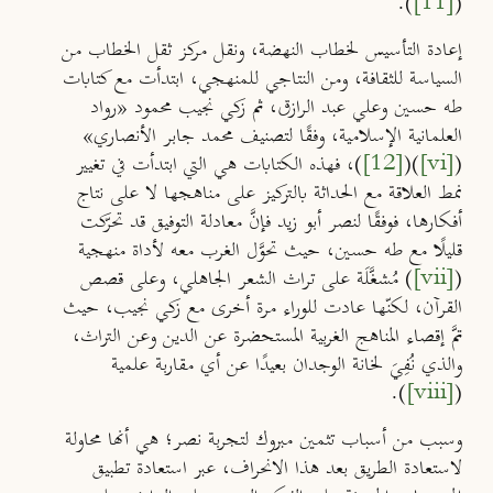
).
[11]
(
إعادة التأسيس لخطاب النهضة، ونقل مركز ثقل الخطاب من
السياسة للثقافة، ومن النتاجي للمنهجي، ابتدأت مع كتابات
طه حسين وعلي عبد الرازق، ثم زكي نجيب محمود «رواد
العلمانية الإسلامية، وفقًا لتصنيف محمد جابر الأنصاري»
(
[vi]
)(
[12]
)، فهذه الكتابات هي التي ابتدأت في تغيير
نمط العلاقة مع الحداثة بالتركيز على مناهجها لا على نتاج
أفكارها، فوفقًا لنصر أبو زيد فإنَّ معادلة التوفيق قد تحرّكت
قليلًا مع طه حسين، حيث تحوَّل الغرب معه لأداة منهجية
(
[vii]
) مُشغَّلَة على تراث الشعر الجاهلي، وعلى قصص
القرآن، لكنّها عادت للوراء مرة أخرى مع زكي نجيب، حيث
تمَّ إقصاء المناهج الغربية المستحضرة عن الدين وعن التراث،
والذي نُفِيَ لخانة الوجدان بعيدًا عن أي مقاربة علمية
).
[viii]
(
وسبب من أسباب تثمين مبروك لتجربة نصر؛ هي أنها محاولة
لاستعادة الطريق بعد هذا الانحراف، عبر استعادة تطبيق