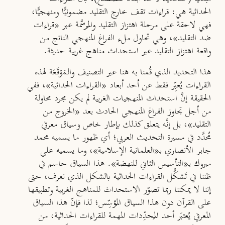
الحداثية هي: قراءات تقف خارج التقليد مضمونيًّا ومنهجيًّا،
فهي لاحقة على مرحلة اهتزاز التقليد والمُرسَّمة عبر «قراءات
ضد التقليد»، وهي تحاول ملء الفراغ المنهجي الناتج من
واقعة اهتزاز التقليد عبر استحداث مناهج غربية حديثة.
هذا التحديد الذي قُمنا به هنا عبر التصنيف والـمَوْقَعَة لهذه
القراءات يُعبِّر فقط عن أحد أبعاد «القراءات الحداثية»، ففي
الحقيقة إنَّ استحداث المنهجيات الغربية لم يكن مجرد محاولة
من أجل تجاوز الفراغ المنهجي الحادث بعد «الخروج من
التقليد»، بل إنَّه يتعلق كذلك بإطار خاص وسياق معرفي
مُحدَّد في مسيرة التحديث العربي؛ أي ظهور ما يسميه محمد
جابر الأنصاري بـ«العلمانية الإسلامية»، وما يسميه علي
مبروك بـ«التأسيس الثاني للنهضة». هذا السياق حاسم في
ظننا في تَشكُّل القراءات الحداثية بالشكل الذي نعرف، حتى
إننا لا يمكننا ربما تصوّر الاستحداث للمناهج الغربية وتطبيقها
على القرآن دون هذا السياق المُؤسِّس؛ لذا فإنّ هذا السياق
المعرفي يُعتبَر أحد المُحدِّدات المهمة للقراءات الحداثية، من