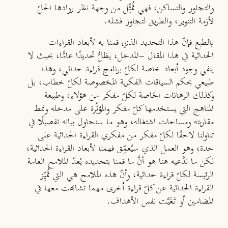
والتجاور والتساكن، فهي تُمثِّل من وجهة نظر روادها الحلّ
لأزمة التنوير، والطريق لتجاوز فشله.
بالطبع فإنّ هذا التحديد الذي قمنا به لأبعاد القراءات
الحداثية في هذا المقال -المدخل، يظلُّ تحديدًا عامًّا، بحيث لا
ينفي وجود أبعاد خاصة لكلّ برنامج قراءة حداثي، وهذا
طبيعي بحكم السياقات الفكرية المخصوصة لكلّ خطاب، بل
وكذلك الرهانات الخاصة لكلّ مفكر من هؤلاء، وطبيعة
المناهج التي يستخدمها كلّ مفكر والمُؤثِّرة على مدخله ونمط
مقاربته ومساحات اشتغاله، وهو ما سنحاول بيانه تفصيلًا في
تناولنا لاحقًا لكلّ مفكر من مفكري القراءة الحداثية على
حدة، وهو العمل الذي سيُعمِّق فهمنا لأبعاد القراءة الحداثية،
لكن ما ندَّعيه هنا هو أنَّ ما قمنا بتحديده يُعدّ الملامح العامة
الرئيسة لكلّ قراءة حداثية، وأنّ هذه الملامح هي التي تُميِّز
القراءة الحداثية عن كلّ قراءة أخرى مهما تشابهت معها في
المضامين أو تَغَيَّت نفس الأهداف.