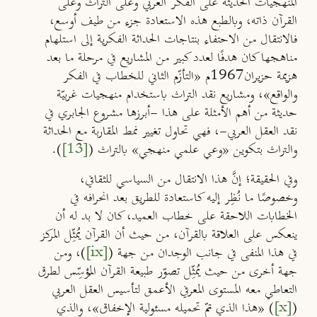
المنهجيات الحديثة على الفكر العربي وعلى التراث وعلى
القرآن ذاته، وبالطبع هذه الاستعادة جزء من طيف أوسع،
فالانتقال من الاحتفاء بنتاجات الحداثة الفكرية إلى استلهام
مناهجها كان هدفًا لعدد كبير من المشاريع في مرحلة ما بعد
هزيمة حزيران1967م «التأزّم الثاني للخطاب في الفكر
والواقع»، ومشاريع نقد التراث باستخدام منهجيات غربيّة
حديثة من أهم الأمثلة على هذا -أبرزها مشروع الجابري في
نقد العقل العربي-، فهي تحاول تغيير نمط المقاربة مع الحداثة
والتراث بتكوين «وعي علمي منهجي» بالتراث (
[13]
).
وفي الحقيقة؛ إنَّ هذا الانتقال من السياسي للثقافي،
وخصوصًا ما نُظِر إليه كاستعادة للطريق بعد انحرافه في
الخطابات اللاحقة على خطاب العميد، كان لا بد له أن
ينعكس على العلاقة بالقرآن، من حيث أن القرآن يُمثِّل المركز
في هذا المنفى في جانب الوجدان من جهة (
[ix]
)، ومن
جهة أخرى من حيث يُمثِّل تصوّر طبيعة القرآن المُؤسِّس لطرق
التعاطي معه المستوى المعرفي الأعمق لتأسيس العقل العربي
(
[x]
) «هذا الذي تمّ تحميله مسئولية الإخفاق»، والذي