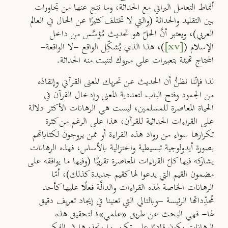
أنماط التعامل البراني مع الحداثة، وما نتج عنها من تجاورات
بين التقليد والحداثة (والتي لا تختلف كثيرًا عن الحال في العالم
العربي)، ويعتبر أنَّ الحلّ هو تحديث مُؤسَّس من داخل
الإسلام (
[xv]
)، هذا الذي يُشكِّل الواقع -لا الواقعة-
المحتاج تهيئة بتعبيرات علي مبروك لتنبت منه الحداثة.
لذا فإنّنا نظنُّ أن الحديث عن تحريك المعنى القرآني وإنقاذه
من الجمود وفتح الباب لتعددية المعنى وإدخال القرآن في
الحياة المعاصرة للمسلمين، ليست هي الرهانات الأكثر دلالة
على القراءات الحداثية للقرآن، هذا على الرغم من كثرة
تكرارها سواء من رواد هذه القراءة أو ممن يروجون لكتاباتهم
بصورة أيدولوجية تبسيطية واختزالية بالأساس، فهذه الرهانات
يشاركه فيها كلّ القراءات المعاصرة تقريبًا (وفيها ما يوافقه على
مضمون القيم التي يدعوا لها كقيم جديدة كذلك)، أمّا
الرهانات الخاصة لهذه القراءات والدالَّة فعلًا عليها كأحد
مُحدِّداتها الرئيسة -وبالتالي التي تعنينا في إيجاد تعريف دقيق
لها- فهي البحث عن طريق «علمي»؛ لتحقيق هذه
الرهانات يكون قادرًا على تكريسها وتجذيرها في الفكر