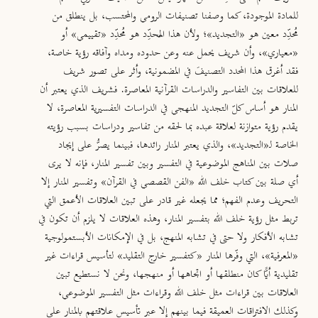
للمادة الموجودة، كما وصفنا تصنيفات الرومي والمحتسب، بل ينطلق من
مُحدِّد معين هو «التجديد»؛ ولأن هذا المُحدِّد هو مُحدِّد «تقييمي» أو
«معياري»، وأن شريف يحمل عنه وعن حدوده ومداه وآفاقه رؤية خاصة،
فقد أغرق هذا المحدد التصنيفَ في المضمونية، وأثر على تصور شريف
للعلاقات بين التفاسير والدراسات القرآنية المعاصرة. فشريف الذي يعتبر أن
المنار هو أساس كلّ التجديد المنهجي في الدراسات التفسيرية المعاصرة، لا
يقدم رؤية متوازنة لعلاقة عبده بما لحقه من تفاسير ودراسات بسبب رؤيته
الخاصة لـ«التجديد»، والذي يعتبر المنار رائدها، فبينما يصرُّ على إيجاد
صلات بين المناهج الموضوعية في التفسير وبين تفسير المنار، فإنه لا يرى
أي صلة بين كتاب خلف الله «الفن القصصي في القرآن» وتفسير المنار إلا
التحريف وعدم الفهم؛ مما يجعله غير قادر على تبين العلاقات الأعمق التي
تربط مثل رؤية خلف الله بتفسير المنار، وهذه العلاقات لا يلزم أن تكون في
تشابه الأفكار ولا حتى في تشابه المنهج، بل في الإمكانات الأبستمولوجية
«المعرفية»، التي وفّرها المنار «كتفسير خارج التقليد» لتأسيس قراءات غير
تقليدية أيًّا كان منطلقها أو اتجاهها أو منهجها، ونحن لا نستطيع تبين
العلاقات بين قراءات مثل خلف الله وقراءات مثل التفسير الموضوعي،
وكذلك الافتراقات العميقة فيما بينهم إلا عبر تأسيس علاقتهم بالمنار على