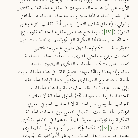
الأزمة هي أن هذه «السياسوية» في مقاربة الحداثة؛ لم تقتصر
على فعل الساسة المنشغلين وبطبيعة حقل السياسة بالجاهز
والبراني، (بمنطق قطف الثمرة، وليس أبدًا تقليب التربة وغرس
البذرة) (
[iv]
)، وما يتبع هذا من مقاربة للحداثة تقوم بنزع
نتاجاتها من سياقاتها الفكرية التي تُؤسِّسها «التنظيمات دون
ديموقراطية - التكنولوجيا دون منهج علمي»، فتنتهي
لتحديث براني سطحي قشري، بل تعدَّت حقل السياسة
لتعمل على تشكيل الخطاب الفكري النهضوي نفسه
سياسويًّا، وهذا ووفقًا لمبروك يتضحُ تمامًا في هذا الخطاب ومنذ
لحظة تدشينه مع الطهطاوي «مُنظِّر دولة الباشا الحديثة»
وإلى محمد عبده؛ لذا فقد جاءت مقاربة هذا الخطاب
للحداثة مقاربة سياسوية، تهتمُّ لمعلول الحداثة لا لعلتها،
للجانب الخارجي من الحداثة لا للجانب الجواني المعرفي
المُؤسِّس لها. فقامت بالفصل النفعي بين نتاجات الحداثة
الفكرية وما يُؤسِّسها معرفيًّا تمهيدًا لدمجها في النظام الفكري
التقليدي (
[v]
)، فكما يؤكِّد نصر أبو زيد فإنَّ الطهطاوي
ومحمد عبده روَّاد هذا الخطاب، ورغم أنَّهم كانوا قد تجاوزوا