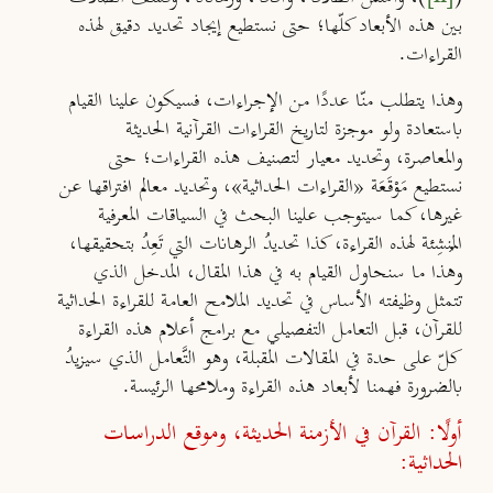
بين هذه الأبعاد كلّها؛ حتى نستطيع إيجاد تحديد دقيق لهذه
القراءات.
وهذا يتطلب منّا عددًا من الإجراءات، فسيكون علينا القيام
باستعادة ولو موجزة لتاريخ القراءات القرآنية الحديثة
والمعاصرة، وتحديد معيار لتصنيف هذه القراءات؛ حتى
نستطيع مَوْقَعَة «القراءات الحداثية»، وتحديد معالم افتراقها عن
غيرها، كما سيتوجب علينا البحث في السياقات المعرفية
المُنشِئة لهذه القراءة، كذا تحديدُ الرهانات التي تَعِدُ بتحقيقها،
وهذا ما سنحاول القيام به في هذا المقال، المدخل الذي
تتمثل وظيفته الأساس في تحديد الملامح العامة للقراءة الحداثية
للقرآن، قبل التعامل التفصيلي مع برامج أعلام هذه القراءة
كلّ على حدة في المقالات المقبلة، وهو التَّعامل الذي سيزيدُ
بالضرورة فهمنا لأبعاد هذه القراءة وملامحها الرئيسة.
أولًا: القرآن في الأزمنة الحديثة، وموقع الدراسات
الحداثية: