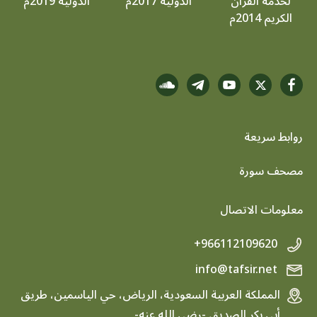
لخدمة القرآن
الدولية 2017م
الدولية 2019م
الكريم 2014م
روابط سريعة
footer menu
مصحف سورة
معلومات الاتصال
+966112109620
info@tafsir.net
المملكة العربية السعودية، الرياض، حي الياسمين، طريق
أبي بكر الصديق -رضي الله عنه-