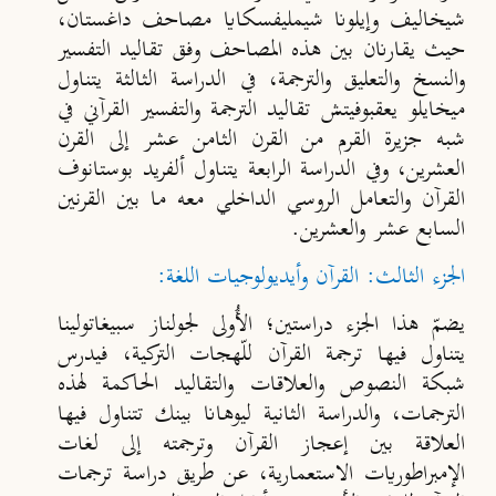
شيخاليف وإيلونا شيمليفسكايا مصاحف داغستان،
حيث يقارنان بين هذه المصاحف وفق تقاليد التفسير
والنسخ والتعليق والترجمة، في الدراسة الثالثة يتناول
ميخايلو يعقبوفيتش تقاليد الترجمة والتفسير القرآني في
شبه جزيرة القرم من القرن الثامن عشر إلى القرن
العشرين، وفي الدراسة الرابعة يتناول ألفريد بوستانوف
القرآن والتعامل الروسي الداخلي معه ما بين القرنين
السابع عشر والعشرين.
الجزء الثالث: القرآن وأيديولوجيات اللغة:
يضمّ هذا الجزء دراستين؛ الأُولى لجولناز سبيغاتولينا
يتناول فيها ترجمة القرآن للّهجات التركية، فيدرس
شبكة النصوص والعلاقات والتقاليد الحاكمة لهذه
الترجمات، والدراسة الثانية ليوهانا بينك تتناول فيها
العلاقة بين إعجاز القرآن وترجمته إلى لغات
الإمبراطوريات الاستعمارية، عن طريق دراسة ترجمات