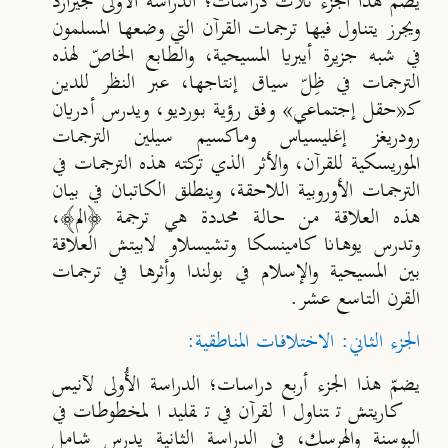
يضمّ هذا الجزء ثلاث دراسات؛ الدراسة الأُولى لجيرارد
ويجرز يتناول فيها ترجمات القرآن التي وضعها المسلمون
في شبه جزيرة أيبريا المسيحية، والطابع الخاصّ لهذه
الترجمات في ظِلّ سياق إنتاجها، عبر النظر للدين
كـ«حقل إجتماعي» وفق رؤية بورديو، ويدرس أدريان
رودريغز إغليسياس وماكسيم سيلين الترجمات
الموريسكية للقرآن، والأثر الذي تركته هذه الترجمات في
الترجمات الأوروبية اللاحقة، وينطلق الكاتبان في بيان
هذه العلاقة من حالة محددة هي ترجمة ﴿الم﴾،
وتدرس يوهانا كامينسكا وتشيسلاو لابيتش العلاقة
بين المسيحية والإسلام في بولندا وأثرها في ترجمات
القرن التاسع عشر.
الجزء الثاني: الاختلافات المناطقية:
يضمّ هذا الجزء أربع دراسات؛ الدراسة الأُولى لآنيس
كاريتش تتناول القرآن في تقليد المخطوطات في
البوسنة والهرسك، في الدراسة الثانية يدرس شامل