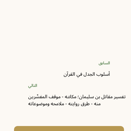
2026-06-10 - 24 ذو الحجة 1447
تعريف بكتاب: The Qurʾan And Syriac
Christianity Recurring Themes And Motifs
المؤلف :
فريق موقع تفسير
السابق
أسلوب الجدل في القرآن
التالي
تفسير مقاتل بن سليمان؛ مكانته - موقف المفسِّرين
منه - طرق روايته - ملامحه وموضوعاته