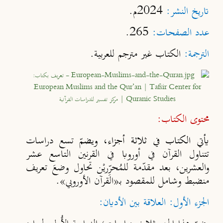
تاريخ النشر:
2024م.
عدد الصفحات:
265.
الترجمة:
الكتاب غير مترجم للعربية.
محتوى الكتاب:
يأتي الكتاب في ثلاثة أجزاء، ويضمّ
تسع دراسات
تتناول القرآن في أوروبا في القرنين التاسع عشر
والعشرين، بعد مقدّمة للمُحرِّريْن تحاول وضعَ تعريف
منضبط وشامل للمقصود بـ«القرآن الأوروبي».
الجزء الأول: العلاقة بين الأديان: