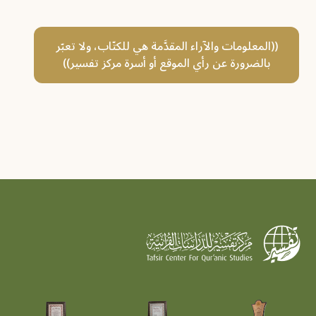
((المعلومات والآراء المقدَّمة هي للكتّاب، ولا تعبّر
بالضرورة عن رأي الموقع أو أسرة مركز تفسير))