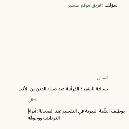
am
ال
2026-06-10 - 24 ذو الحجة 1447
تعريف بكتاب: The Qurʾan And Syriac
Christianity Recurring Themes And Motifs
المؤلف :
فريق موقع تفسير
السابق
جماليّة المفردة القرآنية عند ضياء الدين بن الأثير
التالي
توظيف السُّنة النبوية في التفسير عند الصحابة؛ أنواعُ
التوظيف ووجوهُه