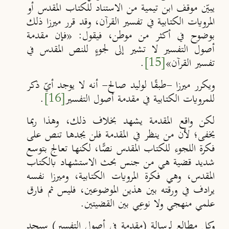
يبيّن موقف ابن تيمية من الاستناد للكتاب المقدس أو
المرويات الكتابية في تفسير القرآن، وقد قرر ميرزا ذلك
بوضوح في أكثر من موطن، فيقول:
«فإن مقدمة
أصول التفسير لا تشير إلى لجوءٍ للنص المقدس في
تفسير القرآن»
[15]
.
ويكرر ميرزا -طبقًا لوليد صالح- أنه لا يوجد أيّ ذكر
للمرويات الكتابية في مقدمة أصول التفسير
[16]
.
لكن واقع المقدمة يشهد بخلاف ذلك، وهذا ربما
يخفى؛ لأن من ينظر في المقدمة فلن يجدها تنص على
فكرة اللجوء للكتاب المقدس نصًّا، لكنها تعالج بتوسع
شديد قضية هي من جنس بحث الاستشهاد بالكتاب
المقدس، وهي فكرة المرويات الكتابية، وميرزا نفسه
يرادف في ورقته بين هذين الموضوعين، فليس ثم فارق
علمي منهجي ولا نوعِي بين القضيتين.
وكل مطالع لرسالة (مقدمة في أصول التفسير) سيجد