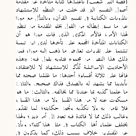
(قصة النبي شعيب) باعتبارها كتابة متأخرة عن مقدمة
أصول التفسير التي قد خلت من التنظير للاستشهاد
بالمرويات الكتابية في تفسير القرآن، وبالتنز
ُل مع ميرزا
عن ما سبق إبطاله من القول بخلو المقدمة من تنظير
لهذا الأمر، فالأمر المركزي الذي فات ميرزا هو أن
الكتابات المتأخرة المجمع على تأخرها لدى ابن تيمية
تشتمل على تقريرات تعارض ما ذهب إليه ميرزا، فمن
ذلك هذا النص من مجموع فتاويه يقول فيه:
«هذه
الأحاديث الإسرائيلية تُذْكَر للاستشهاد لا للاعتقاد،
فإنها على ثلاثة أقسام؛ أحدها: ما عَلِمْنا صحته مما
بأيدينا مما يشهد له بالصدق فذاك صحيح. والثاني:
ما علمنا كَذِبه بما عندنا مما يخالفه. والثالث: ما هو
مسكوت عنه لا من هذا القَبِيل ولا من هذا القَبِيل،
فلا نؤمن به ولا نكذِّبه وتجوز حكايته؛ لِما تقد
م.
وغالب ذلك مما لا فائدة فيه تعود إلى أمرٍ ديني؛ ولهذا
يختلف علماء أهل الكتاب في مثل هذا كثيرًا، ويأتي
عن المفسِّرين خلاف بسبب ذلك، كما يذكرون في