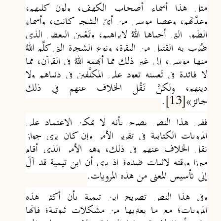
مثل هذا أسماء أصحاب الكهف، ولون كلبهم،
وعِدَّتهم، وعصا موسى من أيّ الشجر كانت، وأسماء
الطيور التي أحياها اللهُ لإبراهيم، وتَعْيِين البعض الذي
ضُرِب به القتيل من البقرة، ونوع الشجرة التي كلَّم اللهُ
منها موسى، إلى غير ذلك مما أبهمه اللهُ في القرآن، مما
لا فائدة في تَعيِينه تعود على المكلَّفِين في دنياهم ولا
دينهم، ولكنَّ نَقْل الخلاف عنهم في ذلك
جائز»
[13]
.
ففي هذا النص يصرح بأنه لا يمكن الاعتماد على
المرويات الكتابية في تقرير الأمر وإن كان يرى جواز
نقل الخلاف عنهم في ذلك، وهو الأمر الذي أقام
ميرزا ورقته لإثبات ضده
؛
إذ يرى أن ابن تيمية قد آلَ
إلى تأسيس المعنى من هذه المرويات.
وفي هذا النص تصريح ابن تيمية بأن أكثر هذه
المرويات؛ مع ما يعتريها من مشكلات ثبوتية؛ فإنها