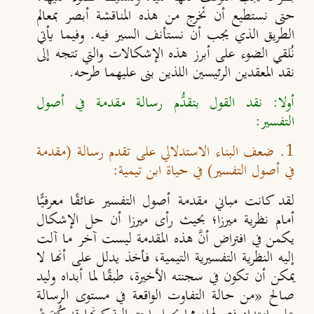
حتى نستطيع أن نَخرج من هذه المناقشة أبصر بمعالم
الطريق الذي يجب أن نستأنف السير فيه. وفيما يأتي
نُلقي الضوء على أبرز هذه الإشكالات والتي تتجه إلى
نقد المعقدين الرئيسين اللذين بنى عليهما طرحه.
أولا: نقد القول بتقدُّم رسالة مقدمة في أصول
التفسير:
1. ضعف البناء الاستدلالي على تقدم رسالة (مقدمة
في أصول التفسير) في حياة ابن تيمية:
لقد كانت مباني مقدمة أصول التفسير عائقًا معرفيًّا
أمام نظرية ميرزا؛ بحيث رأى ميرزا أن حل الإشكال
يكمن في افتراض أنَّ هذه المقدمة ليست آخر ما آلت
إليه النظرية التفسيرية التيمية، فأخذ يدلل على أنها لا
يمكن أن تكون في سجنته الأخيرة، طبقًا لما أبداه وليد
صالح
«من حالة التفاوت الواقعة في مستوى الرسالة