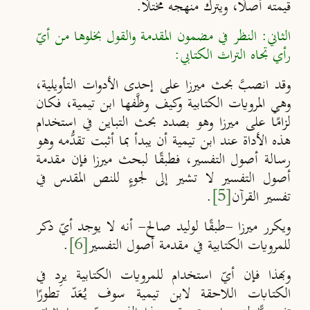
قيمته أصلًا، ويترك منهجه مختلًّا.
الثاني: النظر في مضمون المقدمة والقول بخلوها من أيّ
رأي تجاه التراث الكتابي:
وقد انصبَّ بحث ميرزا على إحدى الأدوات التأويلية،
وهي المرويات الكتابية وكيف وظَّفها ابن تيمية، فكان
لزامًا على ميرزا وهو بصدد بحث التباين في استخدام
هذه الأداة عند ابن تيمية أن يبدأ بما أثبت تقدُّمه وهو
رسالة أصول التفسير، فطبقًا لبحث ميرزا فإن مقدمة
أصول التفسير لا تشير إلى لجوءٍ للنص المقدس في
تفسير القرآن
[5]
.
ويكرر ميرزا -طبقًا لوليد صالح- أنه لا يوجد أيّ ذكر
للمرويات الكتابية في مقدمة أصول التفسير
[6]
.
وبهذا فإن أيّ استخدام للمرويات الكتابية يرِد في
الكتابات اللاحقة لابن تيمية سوف يُعَدّ تطورًا