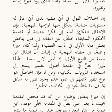
تفسيريًّا لدى ابن تيمية، وهذا الذي يودّ ميرزا إثباته
وتقريره.
إن اختلاف القول في أيّ قضية لدى أيّ عالم له
مستويات متباينة، ولكل منها لوازمها المنهجية، فإن
الانتقال الفكريّ لعالِمٍ إلى فكرة جديدة أو مُتممة
لأفكاره السابقة، يختلف عن انتقاله إلى قول يناقض
بعض قوله الأول في ذات القضية؛ ولذا كان ميرزا
واضحًا في خطته المنهجية في إثبات أنَّ انتقال ابن
تيمية من النوع الأول، إذ ليس لابن تيمية -طبقًا
لميرزا- نصٌّ في مقدمة أصول التفسير يلمح إلى
استخدام المرويات الكتابية، ومن ثم فإن الحاصل هو
نوع تطور مُتفهَّم في ضوء عدم وجود نص له سابق
يخالف ما خطا نحوه في الكتابات المتأخرة.
إن ميرزا ينطلق بوضوح من أنه قد فحص المقدمة
بحيث لم يعثر على نص في المقدمة يجلّي موقف ابن
تيمية من بناء المعنى، ولم يجد عند ابن تيمية ما يشير