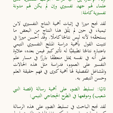
علماء لهم جهد تفسيري وإن لم يكن لهم مدونة
تفسيرية كاملة:
لقد نجح ميرزا في إثبات أهمية النتاج التفسيري لابن
تيمية، في حين لم يَلْقَ هذا النتاج من البعض ما
يستحقّه؛ لأنه ليس نتاجًا كاملًا. وقد أحسن ميرزا في
تثبيت القول بأهمية دراسة المنتَج التفسيري التيمي
باعتباره نتاجًا تطبيقيًّا له تأثير كبير فيمن بعده، علاوة
على أنه في نفسه يمثل منعطفًا بارزًا في مسار علم
التفسير على العموم، فدراسة مثل هذه الحالات
والمشاغل المفصلية لها أهمية كبرى في فهم حقيقة العلم
وحسن التبصر به.
ثانيًا: تسليط الضوء على أهمية رسالة (قصة النبي
شعيب) وموقعها في الطرح الحِجاجي التيمي:
لقد نجح الباحث في تسليط الضوء على هذه الرسالة