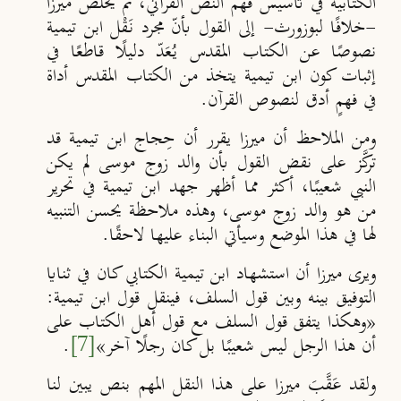
الكتابية في تأسيس فهم النص القرآني، ثم يخلص ميرزا
-خلافًا لبوزورث- إلى القول بأنّ مجرد نَقْل ابن تيمية
نصوصًا عن الكتاب المقدس يُعَدّ دليلًا قاطعًا في
إثبات كون ابن تيمية يتخذ من الكتاب المقدس أداة
في فهمٍ أدق لنصوص القرآن.
ومن الملاحظ أن ميرزا يقرر أن حِجاج ابن تيمية قد
تركَّز على نقض القول بأن والد زوج موسى لم يكن
النبي شعيبًا، أكثر مما أظهر جهد ابن تيمية في تحرير
من هو والد زوج موسى، وهذه ملاحظة يحسن التنبيه
لها في هذا الموضع وسيأتي البناء عليها لاحقًا.
ويرى ميرزا أن استشهاد ابن تيمية الكتابي كان في ثنايا
التوفيق بينه وبين قول السلف، فينقل قول ابن تيمية:
«وهكذا يتفق قول السلف مع قول أهل الكتاب على
أن هذا الرجل ليس شعيبًا بل كان رجلًا آخر»
[7]
.
ولقد عَقَّبَ ميرزا على هذا النقل المهم بنص يبين لنا