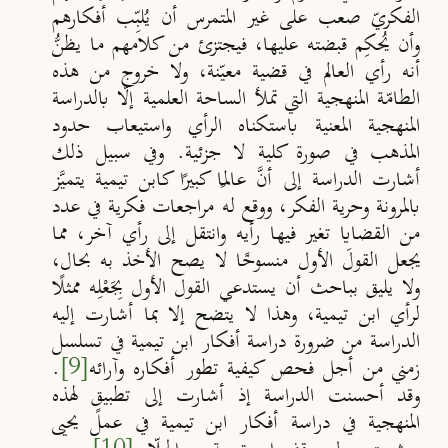
الفكريّ صعب على غير المتمرس أن يُلبِّب أفكارهم
وأن يُحكِم قبضته عليها، فيجتزئ من كلامهم ما يظنُّ
أنه رأي العالم في قضية معيّنة، ولا خروج من هذه
الطامّة المنهجية التي تملأ الساحة العلمية إلّا بالدراسة
المنهجية المعنية باستكناه الرأي واستيعاب حدود
المذهب في صورة كلية لا جزئية. وفي سبيل ذلك
أشارت الدراسة إلى أنَّ عالمًا كبيرًا كابن تيمية يتميَّز
بالمرونة وحرية الفكر، ووقع له مراجعات فكرية في عدد
من القضايا تغير فيها رأيه وانتقل إلى رأي آخر، مما
يجعل القولَ الأول منسوخًا لا يصح الأخذ به بحال،
ولا يليق بباحث أن يستدعي القول الأول بِجَعْلِه ممثلًا
لرأي ابن تيمية، وهذا لا يتضح إلا بما أشارت إليه
الدراسة من ضرورة دراسة أفكار ابن تيمية في تسلسل
زمني من أجل فحص كيفية تطور أفكاره وآرائه
[9]
.
وقد أحسنت الدراسة إذ أشارت إلى تطبيقٍ لهذه
المنهجية في دراسة أفكار ابن تيمية في عمل يحيى