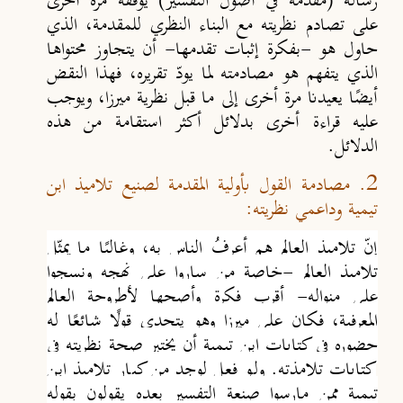
رسالة (مقدمة في أصول التفسير) يوقفه مرة أخرى
على تصادم نظريته مع البناء النظري للمقدمة، الذي
حاول هو -بفكرة إثبات تقدمها- أن يتجاوز محتواها
الذي يتفهم هو مصادمته لما يودّ تقريره، فهذا النقض
أيضًا يعيدنا مرة أخرى إلى ما قبل نظرية ميرزا، ويوجب
عليه قراءة أخرى بدلائل أكثر استقامة من هذه
الدلائل.
2. مصادمة القول بأولية المقدمة لصنيع تلاميذ ابن
تيمية وداعمي نظريته:
إن
تلاميذ العالِم هم أعرفُ الناس به، وغالبًا ما يمثِّل
تلاميذ العالِم -خاصة من ساروا على نهجه ونسجوا
على منواله- أقرب فكرة وأصحها لأطروحة العالم
المعرفية، فكان على ميرزا وهو يتحدى قولًا شائعًا له
حضوره في كتابات ابن تيمية أن يختبر صحة نظريته في
كتابات تلامذته. ولو فعل لوجد من كبار تلاميذ ابن
تيمية ممن مارسوا صنعة التفسير بعده يقولون بقوله