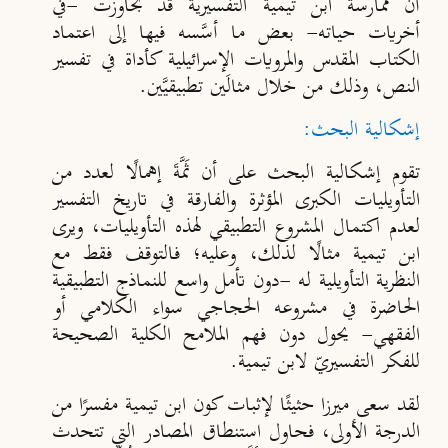
أنَّ ممارسة ابن تيمية التفسيرية قد تجاوزت -في
أخريات حياته- بعض ما أسَّسه فيها إلى اعتماد
الكتاب المقدس والمرويات الإسرائيلية كأداة في تفسير
النص، وذلك من خلال مثالَين تطبيقيَّين.
إشكالية البحث:
تقوم إشكالية البحث على أن ثَمَّةَ إهمالًا لعدد من
التأويليات الكبرى المؤثرة والفارقة في تاريخ التفسير
لعدم اكتمال المشروع التطبيقي لهذه التأويليات، ويرى
ابن تيمية مثالًا لذلك، وعليه؛ فالتوقف فقط مع
النظرية التأويلية له -دون تأمل واسع للنماذج التطبيقية
الحاضرة في مشروعه الحجاجي سواء الكلامي أو
الفقهي- يحول دون فهم الملامح الكلية الصحيحة
للفكر التفسيريّ لابن تيمية.
لقد سعى ميرزا حثيثًا لإثبات كون ابن تيمية مفسرًا من
الدرجة الأولى، فحاول استنطاق المصادر التي تتحدث