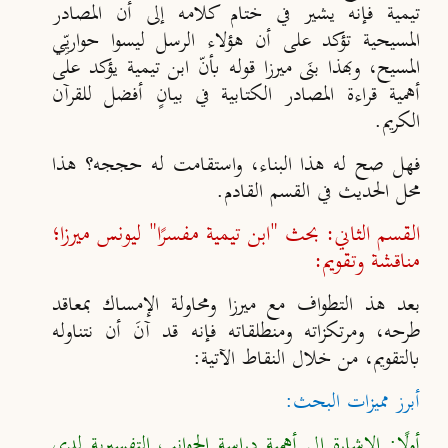
تيمية فإنه يشير في ختام كلامه إلى أن المصادر
المسيحية تؤكد على أن هؤلاء الرسل ليسوا حواريِّي
المسيح، وبهذا بنَى ميرزا قوله بأنّ
ابن تيمية يؤكد على
أهمية قراءة المصادر الكتابية في بيانٍ أفضل للقرآن
الكريم.
فهل صح له هذا البناء، واستقامت له حججه؟ هذا
محل الحديث في القسم القادم.
القسم الثاني: بحث "ابن تيمية مفسرًا" ليونس ميرزا؛
مناقشة وتقويم:
بعد هذ التطواف مع ميرزا ومحاولة الإمساك بمعاقد
طرحه، ومرتكزاته ومنطلقاته فإنه قد آنَ أن نتناوله
بالتقويم، من خلال النقاط الآتية:
أبرز مميزات البحث:
أولًا: الإشارة إلى أهمية دراسة الجوانب التفسيرية لدى