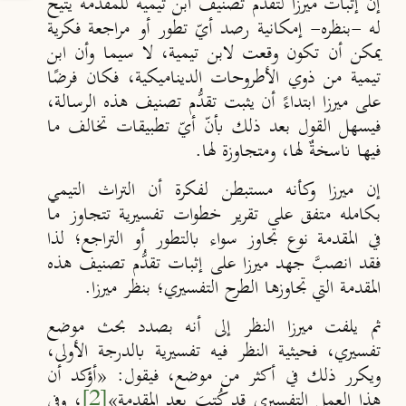
إن إثبات ميرزا لتقدم تصنيف ابن تيمية للمقدمة يتيح
له -بنظره- إمكانية رصد أيّ تطور أو مراجعة فكرية
يمكن أن تكون وقعت لابن تيمية، لا سيما وأن ابن
تيمية من ذوي الأطروحات الديناميكية، فكان فرضًا
على ميرزا ابتداءً أن يثبت تقدُّم تصنيف هذه الرسالة،
فيسهل القول بعد ذلك بأنّ أيّ تطبيقات تخالف ما
فيها ناسخةٌ لها، ومتجاوزة لها.
إن ميرزا وكأنه مستبطن لفكرة أن التراث التيمي
بكامله متفق على تقرير خطوات تفسيرية تتجاوز ما
في المقدمة نوع تجاوز سواء بالتطور أو التراجع؛ لذا
فقد انصبَّ جهد ميرزا على إثبات تقدُّم تصنيف هذه
المقدمة التي تجاوزها الطرح التفسيري؛ بنظر ميرزا.
ثم يلفت ميرزا النظر إلى أنه بصدد بحث موضع
تفسيري، فحيثية النظر فيه تفسيرية بالدرجة الأولى،
ويكرر ذلك في أكثر من موضع، فيقول:
«أؤكد أن
هذا العمل التفسيري قد كُتِبَ بعد المقدمة»
[2]
، وفي