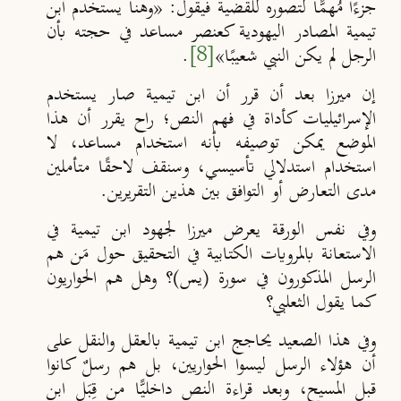
جزءًا مُهمًّا لتصوره للقضية فيقول:
«وهنا يستخدم ابن
تيمية المصادر اليهودية كعنصر مساعد في حجته بأن
الرجل لم يكن النبي شعيبًا»
[8]
.
إن ميرزا بعد أن قرر أن ابن تيمية صار يستخدم
الإسرائيليات كأداة في فهم النص؛ راح يقرر أن هذا
الموضع يمكن توصيفه بأنه استخدام مساعد، لا
استخدام استدلالي تأسيسي، وسنقف لاحقًا متأملين
مدى التعارض أو التوافق بين هذين التقريرين.
وفي نفس الورقة يعرض ميرزا لجهود ابن تيمية في
الاستعانة بالمرويات الكتابية في التحقيق حول مَن هم
الرسل المذكورون في سورة (يس)؟ وهل هم الحواريون
كما يقول الثعلبي؟
وفي هذا الصعيد يحاجج ابن تيمية بالعقل والنقل على
أن هؤلاء الرسل ليسوا الحواريين، بل هم رسلٌ كانوا
قبل المسيح، وبعد قراءة النص داخليًّا من قِبَل ابن