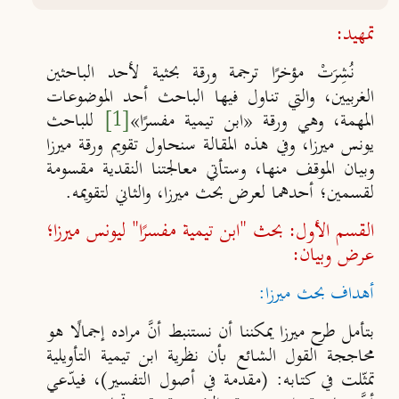
تمهيد:
نُشِرَتْ مؤخرًا ترجمة ورقة بحثية لأحد الباحثين
الغربيين، والتي تناول فيها الباحث أحد الموضوعات
المهمة، وهي ورقة «ابن تيمية مفسرًا»
[1]
للباحث
يونس ميرزا، وفي هذه المقالة سنحاول تقويم ورقة ميرزا
وبيان الموقف منها، وستأتي معالجتنا النقدية مقسومة
لقسمين؛ أحدهما لعرض بحث ميرزا، والثاني لتقويمه.
القسم الأول: بحث "ابن تيمية مفسرًا" ليونس ميرزا؛
عرض وبيان:
أهداف بحث ميرزا:
بتأمل طرح ميرزا يمكننا أن نستنبط أنَّ مراده إجمالًا هو
محاججة القول الشائع بأن نظرية ابن تيمية التأويلية
تمثّلت في كتابه: (مقدمة في أصول التفسير)، فيدّعي