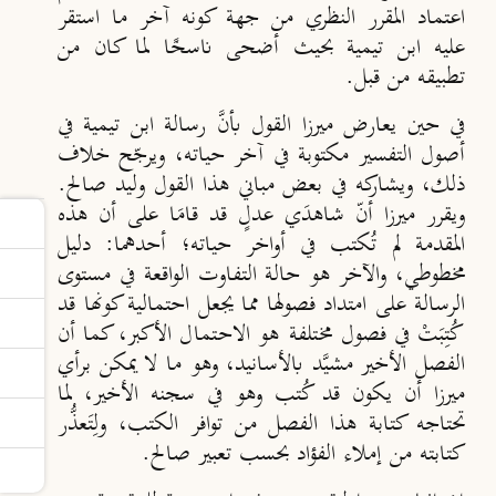
اعتماد المقرر النظري من جهة كونه آخر ما استقر
عليه ابن تيمية بحيث أضحى ناسخًا لما كان من
تطبيقه من قبل.
في حين يعارض ميرزا القول بأنَّ رسالة ابن تيمية في
أصول التفسير مكتوبة في آخر حياته، ويرجّح خلاف
ذلك، ويشاركه في بعض مباني هذا القول وليد صالح.
ويقرر ميرزا أنّ شاهدَي عدلٍ قد قامَا على أن هذه
المقدمة لم تُكتب في أواخر حياته؛ أحدهما: دليل
مخطوطي، والآخر هو حالة التفاوت الواقعة في مستوى
الرسالة على امتداد فصولها مما يجعل احتمالية كونها قد
كُتِبَتْ في فصول مختلفة هو الاحتمال الأكبر، كما أن
الفصل الأخير مشيَّد بالأسانيد، وهو ما لا يمكن برأي
ميرزا أن يكون قد كُتب وهو في سجنه الأخير، لما
تحتاجه كتابة هذا الفصل من توافر الكتب، ولِتَعذُّر
كتابته من إملاء الفؤاد بحسب تعبير صالح.