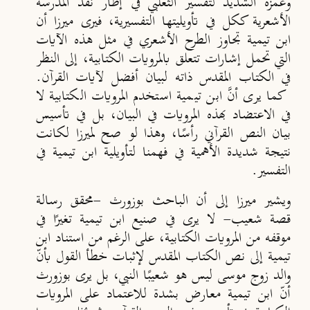
وغمزه الشديد لتفسير الثعلبي في
إطار نقد المدرسة
الأشعرية ككل في تأويليتها التفسيرية،
فيرى ميرزا أن
ابن تيمية تجاوز الطرح الأشعري في مثل هذه الآيات
التي تحمل إشارات تتعلق بالمرويات الكتابية، إلى النظر
في الكتاب المقدس ذاته لبيان أفضل لآيات القرآن.
كما يرى أنَّ ابن تيمية استخدم المرويات الكتابية لا
في الاعتضاد بهذه المرويات في البيان، بل في تأسيس
بيان النص القرآني رأسًا، وهذا لو صح لميرزا لكانت
نتيجة شديدة الأهمية في فهمنا لتأويلية ابن تيمية في
التفسير.
ويشير ميرزا إلى أن الباحث بوزورث -محقق رسالة
قصة شعيب- لا يرى في صنيع ابن تيمية تغيرًا في
موقفه من المرويات الكتابية، على الرغم من استناد ابن
تيمية إلى نص الكتاب المقدس لإثبات خطأ القول بأنّ
والد زوج موسى ليس هو شعيبًا النبي، بل يرى بوزورث
أنّ ابن تيمية معارض بشدة للاعتماد على المرويات