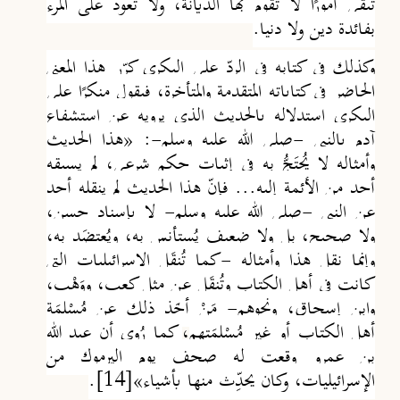
تبقى أمورًا لا تقوم بها الديانة، ولا تعود على المرء
بفائدة دين ولا دنيا.
وكذلك في كتابه في الرد
على البكري كرّر هذا المعني
الحاضر في كتاباته المتقدمة والمتأخرة، فيقول منكِرًا على
البكري استدلاله بالحديث الذي يرويه عن استشفاع
آدم بالنبي -صلى الله عليه وسلم-:
«هذا الحديث
وأمثاله لا يُحتَجُّ به في إثبات حكم شرعي، لم يسبقه
أحد من الأئمة إليه... فإنّ هذا الحديث لم ينقله أحد
عن النبي -صلى الله عليه وسلم- لا بإسناد حسن،
ولا صحيح، بل ولا ضعيف يُستأنس به، ويُعتضَد به،
وإنما نقل هذا وأمثاله -كما تُنقَل الإسرائيليات التي
كانت في أهل الكتاب وتُنقَل عن مثل كعب، ووَهْب،
وابن إسحاق، ونحوهم- مَنْ أخَذ ذلك عن مُسْلِمَة
أهل الكتاب أو غير مُسْلِمَتِهم
،
كما رُوي أن عبد الله
بن عمرو وقعت له صحف يوم اليرموك من
الإسرائيليات، وكان يحدِّث منها بأشياء»
[14]
.