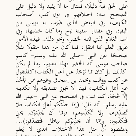
على الحقّ فيه دليلًا، فمثال ما لا يفيد ولا دليل على
الصحيح منه: اختلافهم في لون كلب أصحاب
الكهف، وفي البعض الذي ضَرَب به موسى من
البقرة، وفي مقدار سفينة نوح وما كان خشبها، وفي
اسم الغلام الذي قتَله الخضر، ونحو ذلك. فهذه الأمور
طريق العلم بها النقل، فما كان من هذا منقولًا نقلًا
صحيحًا عن النبي -صلى الله عليه وسلم- كاسم
صاحب موسى أنه الخضر فهذا معلوم، وما لم يكن
كذلك بل كان مما يُؤخَذ عن أهل الكتاب؛ كالمنقول
عن كعب ووَهْب ومحمد بن إسحاق وغيرهم ممن يَأخُذ
عن أهل الكتاب، فهذا لا يجوز تصديقه ولا تكذيبه
إلَّا بحُجّة، كما ثبت في الصحيح عن النبي -صلى الله
عليه وسلم- أنه قال: (إذا حدَّثكم أهلُ الكتاب فلا
تُصدِّقوهم ولا تُكذِّبوهم، فإمّا أن يحدِّثوكم بحقٍّ
فتُكذِّبوه، وإمّا أن يحدِّثوكم بباطل فتُصدِّقوه)...
والمقصود أنَّ مثل هذا الاختلاف الذي لا يُعلَم