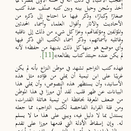
أعجب الأشياء في ذلك أنه في محنته الأولى بمصر، لم
ا
أُخذ وسُجن وحيل بينه وبين كتبه صن
ف عدة كتب
صغارًا وكبارًا، وذكر فيها ما احتاج إلى ذكره من
الأحاديث والآثار وأقوال العلماء وأسماء المحدثين
والمؤلفين ومؤلفاتهم، وعزَا كل شيء من ذلك إلى ناقليه
وقائليه بأسمائهم، وذكر أسماء الكتب التي ذكر فيها
وأي موضع هو منها كل ذلك بديهة من حفظه؛ لأنه
لم يكن عنده حينئذ كتاب يطالعه»
[11]
.
فهذه كتب التراجم تشهد في موطن النزاع بأنه لم يكن
غريبًا على ابن تيمية أن يملي من فؤاده مثل هذه
الأسانيد، وأن يستظهر هذه النصوص، وأن يملي هذا
البيانات عن ظهر قلب. لقد أُتي ميرزا في هذا الموطن
من ضعف المعرفة بحافظة ابن تيمية هائلة القدرات،
ومن قلة القراءة الفاحصة لكتب التراجم، مما جعله
يستدل بما لا دليل فيه، ويبني على
هذا ما لا يسلم
له. وإن إسقاط الأدلة التي قدمها ميرزا على تقدم