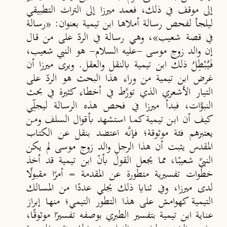
إلى موقف في ذلك، فعمد ميرزا إلى التراث التطبيقي
ليلجأ لفحص رسالة أملاها ابن تيمية بعنوان: «رسالة
في قصة شعيب»، وهي رسالة في الردّ على من قال
إن والد زوج موسى -عليه السلام- هو النبي شعيب،
فَيُبْطِلُ ذلك ابن تيمية بالنقل والعقل. ويرى ميرزا أن
غرض ابن تيمية من وراء هذا البحث
هو الردّ على
التيار الأشعري الذي تورَّط في أخطاء كثيرة في بحث
النبوَّات،
فبدأ ميرزا في فحص هذه الرسالة ليجلِّي
كيف أن ابن تيمية كما استشهد بأقوال السلف ومن
يعتبرهم فئة موثوقة؛ فإنَّه اعتضد بنقل عن الكتاب
المقدس يث
بت أن هذا الرجل والد زوج موسى لم يكن
النبيَّ شعيبًا،
مما يجعل القولَ بأنّ ابن تيمية قد أخذ
خطوات تفسيرية متطورة عن المقدمة
=
أمرًا مقبولًا
لدى ميرزا،
وفي ثنايا ذلك يجلي عددًا من المسالك
التيمية كهوامش على هذا التطور التيمي؛ منها إبراز
عناية ابن تيمية بتفسير الطبري بوصفه تفسيرًا موثوقًا،