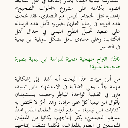
كممارسة تيمية مهمة يكثر إغفالها في ظل تسليط
الضوء بكامله على مشروع «الجواب الصحيح»
باعتباره يمثل الحجاج التيمي مع النصارى، فقد نجحت
هذه الورقة في إقناع القارئ بضرورة تأمل هذه الرسالة
على صعيد تحليل الطرح التيمي في جدال أهل
الكتاب، وعلى مستوى تأمل تشكل تأويلية ابن تيمية
في التفسير.
ثالثًا: اقتراح منهجية متميزة لدراسة ابن تيمية بصورة
صحيحة عمومًا:
من أبرز ميزات هذا البحث أنه أشار إلى إشكالية
مهمة جدًّا، وهي الضدّية في الاستشهاد بابن تيمية،
فترى في القضية الواحدة المُناظِر وخصمه يستشهدان
بأقوال ابن تيمية كلٌّ على مراده، وهذا أمرٌ لا تختص به
كتابات ابن تيمية، بل يقع لتراث العلماء الذين امتدَّ
عمرهم التصنيفيّ، وكثر إنتاجهم، وكانوا من المتفنِّنين
المتوسعين في العلوم والمعارف، فكلما تشعَّب إنتاجهم