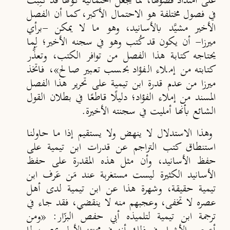
على امتداد فصولها، مما يجعل احتمالية كونها قد كُتِبَتْ
في فصول مختلفة هو الاحتمال الأكبر، كما أن الفصل
الأخير مشيَّد بالأسانيد، وهو ما لا يمكن -برأي
ميرزا- أن يكون قد كُتب وهو في سجنه الأخير
؛
لِما
يحتاجه كتابة هذا الفصل من توافر الكتب، وتعذ
ُر
كتابته من إملاء الفؤاد بحسب تعبير صالح»
، فاتخذ
ميرزا من عدم قدرة ابن تيمية على تحرير هذا الفصل
المسند من إملاء الفؤاد؛ دليلًا قاطعًا في بطلان القول
الشائع بأنها أمليت في سجنته الأخيرة.
وهذا الاستدلال لا ينهض ولا يستقيم إذا ما حاولنا
استنطاق كتب التراجم عن قدرات ابن تيمية على
حفظ الأسانيد، وأن مثل هذه المقدرة على حفظ
الأسانيد الكثيرة ليست مستغربة عند مَن عَرف ابن
تيمية حقيقة، وشهرة هذا عن ابن تيمية لدى أهل
عصره لا تخفى، وعجبهم منه لا ينقضي، فقد جاء في
ترجمة ابن تيمية لتلميذه أبي حفص البزّار:
«ومن