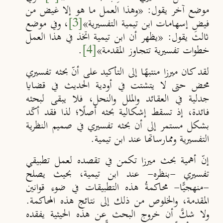
موضع آخر يقول:
«وهذا العمل ما هو إلا غيض من
فيضِ إسهامات ابن تيمية التفسيرية»
[3]
، وفي موضع
ثالث يقول:
«يظهر أن ابن تيمية اتخذ في هذا العمل
خطوات تفسيرية تتجاوز المقدمة»
[4]
.
لقد كان ميرزا منتبهًا إلى التأكيد على أنّ بحثه تفسيري
محض حتى لا يتشتت في أودية الحديث في قضايا
جدلية في العقائد والملل والنحل، فلا يبقى لبحثه
فائدة، إذ تسقط إشكالية بحثه أصلًا؛ لذا فقد أكّد
بشكل مستمر إلى أن بحثه تفسيري في صميم النظرية
التفسيرية وممارساتها عند ابن تيمية.
إنّ أهمية بحث ميرزا تكمن في تقصده لعمل تطبيقي
تفسيري -بنظره- عند ابن تيمية، بحيث يصلح
-منهجيًّا- محاكمةُ هذه التطبيقات في ضوء قوانين
المقدمة، والخلوص من ذلك إلى نتائج هذه المحاكمة.
ولا شكَّ أن خروج البحث عن هذه الحيثية يفقده