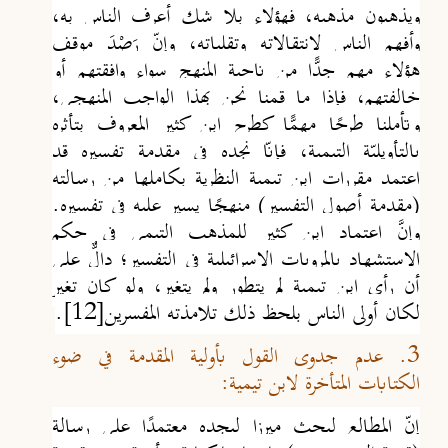
ويذهبون مذهبه، فهؤلاء بلا شك أعرف الناس به،
وأفهم الناس لانتقالاته وتقلباته، وإن
رَصْدَ موقف
هؤلاء مهم جدًّا من ناحية المنهج سواء وافقتهم أو
خالفتهم، فإذا ما قمنا نحن بهذا الواجب المنهجي،
وتأملنا طرحًا مهمًّا كطرح ابن كثير المعروف بتأثره
بالتأويليّة التيمية، فإن
ا نجده في مقدمة تفسيره قد
اعتمد مقررات ابن تيمية النظرية بكاملها من رسالته
(مقدمة أصول التفسير) منهجًا يسير عليه في تفسيره.
وإنَّ اعتماد ابن كثير للمذهب التيمي في حكم
الاستشهاد بالمرويات الإسرائيلية في التفسير؛ دالٌّ على
أن رأي ابن تيمية لم يتطور ولم يتغير، ولو كان تغير
لكان أولى الناس بلحظ ذلك تلامذته المفسرين
[12]
.
3. عدم جدوى القول بأولية المقدمة في ضوء
الكتابات المتأخرة لابن تيمية:
إن
المطالِع لبحث ميرزا ليجده معتمدًا على رسالة