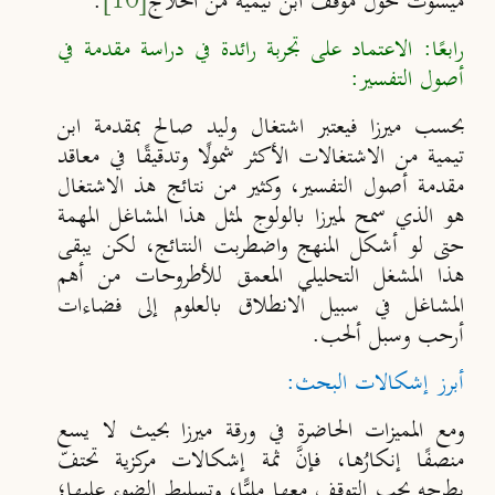
ميشوت حول موقف ابن تيمية من الحلّاج
[10]
.
رابعًا: الاعتماد على تجربة رائدة في دراسة مقدمة في
أصول التفسير:
بحسب ميرزا فيعتبر اشتغال وليد صالح بمقدمة ابن
تيمية من الاشتغالات الأكثر شمولًا وتدقيقًا في معاقد
مقدمة أصول التفسير، وكثير من نتائج هذ الاشتغال
هو الذي سمح لميرزا بالولوج لمثل هذا المشاغل المهمة
حتى لو أشكل المنهج واضطربت النتائج، لكن يبقى
هذا المشغل التحليلي المعمق للأطروحات من أهم
المشاغل في سبيل الانطلاق بالعلوم إلى فضاءات
أرحب وسبل ألحب.
أبرز إشكالات البحث:
ومع المميزات الحاضرة في ورقة ميرزا بحيث لا يسع
منصفًا إنكارُها، فإنَّ ثمة إشكالات مركزية تحتفّ
بطرحه يجب التوقف معها مليًّا، وتسليط الضوء عليها؛