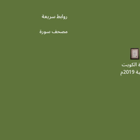
روابط سريعة
footer menu
مصحف سورة
ة الكويت
201م