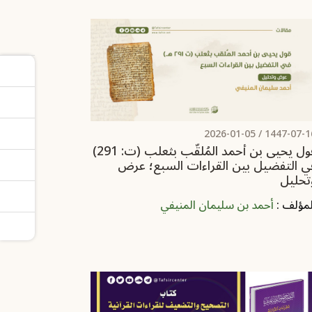
2026-01-05
1447-07-16 
‏‌‌‌‌قول يحيى بن أحمد المُلقّب بثعلب (ت: 291)
ي التفضيل بين القراءات ‏السبع؛ ‏عرض
تحليل‏
لمؤلف :
أحمد بن سليمان المنيفي