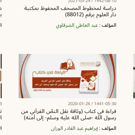
/
2021-03-24
1442-08-10 /
دراسة لمخطوط المصحف المحفوظ بمكتبة
د
دار العلوم برقم (88012)
برقم 
المؤلف :
عبد العاطي الشرقاوي
ا
/
2020-01-26
1441-05-30 /
قراءة في كتاب (وثاقة نقل النصّ القرآني من
ت
رسول الله -صلى الله عليه وسلم- إلى أمته)
ا
المؤلف :
إبراهيم عبد القادر الوزان
ا