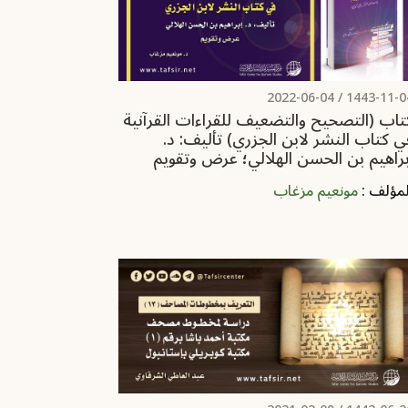
2022-06-04
1443-11-04 
تاب (التصحيح والتضعيف للقراءات القرآنية
ي كتاب النشر لابن الجزري) تأليف: د.
براهيم بن الحسن الهلالي؛ عرض وتقويم
لمؤلف :
مونعيم مزغاب