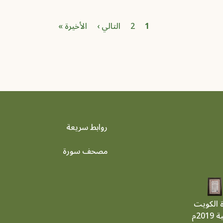
الصفحة
الصفحة الحاليّة
Next page
Last page
1
2
التالي ›
الأخيرة »
روابط سريعة
footer menu
مصحف سورة
ة الكويت
201م