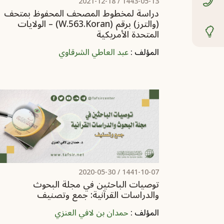
2021-12-18
1443-05-13 /
دراسة لمخطوط المصحف المحفوظ بمتحف
(والترز) برقم (w.563.koran) – الولايات
المتحدة الأمريكية
المؤلف :
عبد العاطي الشرقاوي
2020-05-30
1441-10-07 /
توصيات الباحثين في مجلة البحوث
والدراسات القرآنية: جمع وتصنيف
المؤلف :
حمدان بن لافي العنزي