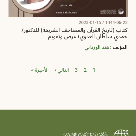
2023-01-15
1444-06-22 /
كتاب (تاريخ القرآن والمصاحف الشريفة) للدكتور/
حمدي سلطان العدوي؛ عرض وتقويم
المؤلف :
هند الورداني
Pagination
الصفحة
الصفحة الحاليّة
الصفحة
Next page
Last page
1
2
3
التالي ›
الأخيرة »