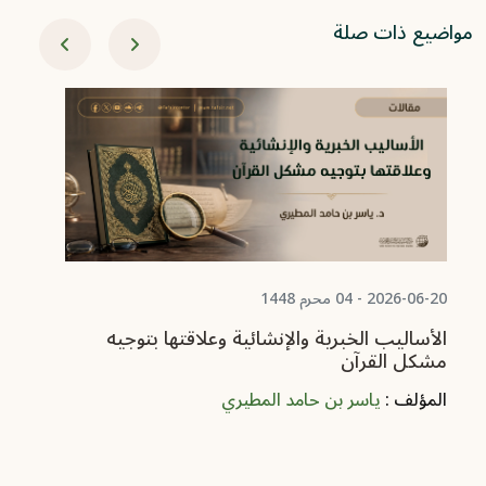
مواضيع ذات صلة
06-08
من
ال
2026-06-20 - 04 محرم 1448
الأساليب الخبرية والإنشائية وعلاقتها بتوجيه
مشكل القرآن
المؤلف :
ياسر بن حامد المطيري