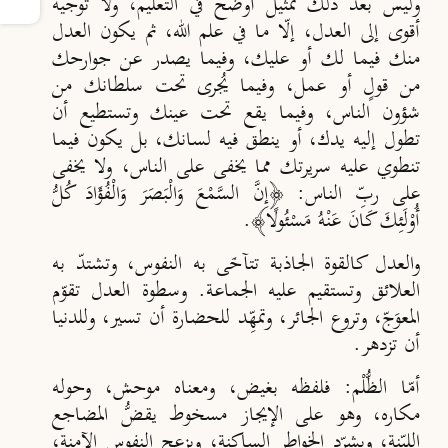
وليس بعد ذلك تمثيل أوضح في التعليم، ولا توجيه
أقوى إلى العدل، إلّا ما في علم الله، ثم يكون العدل
منك فيما لك أو عليك، وفيما يصدر عن جوارحك
من قولٍ أو عمل، وفيما يُجرى تحت سلطانك من
شؤون الناس، وفيما يقع تحت عينك وتستطيع أن
تطول إليه يدك، أو ينطق فيه لسانك، بل يكون فيما
تنطوي عليه سريرتك مما يخفى على الناس، ولا يخفى
على ربِّ الناس: ﴿إِنَّ السَّمْعَ وَالْبَصَرَ وَالْفُؤَادَ كُلُّ
أُوْلَئِكَ كَانَ عَنْهُ مَسْئُولًا﴾.
والعدل كالقوة الجاذبة تتآخَى به النفوس، وتشتدّ
به
العلائق وتستقيم عليه الجماعة. وسطوة العدل تقوّم
المعو
جّ، وتروع الجائر، وتمهِّد للحضارة أن تسير، وللدنيا
أن تزدهر.
أمّا الظُّلْم
: فلفظه بغيض، ومعناه موحش، وحوله
مكاره، وهو على الإيجاز مسخوط يقض
المضاجع
اللي
نة، ويشر
د الخواطر الساكنة، ويزعج النفوس الآمنة،