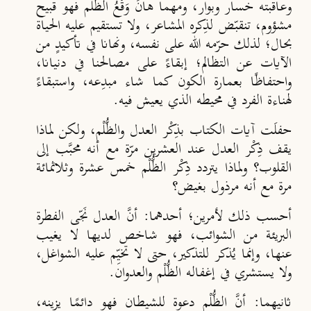
وعاقبته خسار وبوار، ومهما هانَ وَقْع
ُ
الظُّلْم فهو قبيح
مشؤوم، تنقب
ض لذ
كره المشاعر، ولا تستقيم عليه الحياة
بحال؛ لذلك حر
مه الله على نفسه، ونهانا في تأكيدٍ من
الآيات عن التظالم؛ إبقاء
على مصالحنا في دنيانا،
واحتفاظًا بعمارة الكون كما شاء مبدِعه، واستبقاءً
لهناءة الفرد في محيطه الذي يعيش فيه.
حفلَت آيات الكتاب بذِكْر العدل والظُّلْم، ولكن لماذا
يقف ذ
كْر العدل عند العشرين مرّة مع أنه محبَّب إلى
القلوب؟ ولماذا يتردد ذِكْر الظُّلْم خمس عشرة وثلاثمائة
مرة مع أنه مرذول بغيض؟
أحسب ذلك لأمرين؛ أحدهما: أنَّ العدل ن
ى الفطرة
البريئة من الشوائب، فهو شاخص لديها لا يغيب
عنها، وإنما يُذكر للتذكير، حتى لا تخيِّم عليه الشواغل،
ولا يستشري في إغفاله الظُّلْم والعدوان.
ثانيهما: أنَّ الظُّلْم دعوة للشيطان فهو دائمًا يزينه،