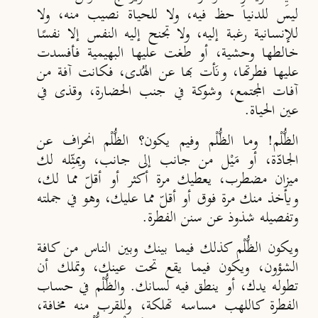
ليس للدنيا حظ فيه، ولا للحياة نصيب منه، ولا
للإنسانية رغبة إليه، ولا تجنح إليه النفس إلا نفسًا
خالطها وحشية، أو طغت عليها البهيمية فأفسدت
عليها فطرتها، ونَأت بها عن الهُدى، فكانت آفة من
آفات المجتمع، وشوكة في جنب الحضارة، وقذى في
عين الحياة.
الظُّلْم! وما الظُّلْم وفيم يكون؟ الظُّلْم انحراف عن
الجادّة، أو مَيْل من جانب إلى جانب، ويمثِّله لك
ميزان مضطرب، يعطيك مرة أكثر أو أقلّ مما لك،
ويأخذ منك مرة فوق أو أقلّ مما عليك، وهو في جملته
وتفصيله شذوذ عن سنن الفطرة.
ويكون الظُّلْم كذلك فيما بينك وبين الناس من كافة
الشؤون، ويكون فيما يقع تحت عينك، وتملك أن
تطوله يدك، أو ينطق فيه لسانك. والظُّلْم في حساب
الفطرة كاللهب مساسه تهلكة، وللقرب منه مخافة،