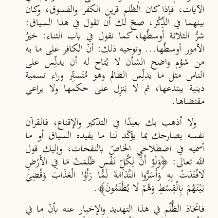
الآيات، فإذا كان الظلم قرين الكفر والفسوق، وكان
بينهما في الذ
كْر، صح
لك أن تقول في هذا السياق:
شر
الثلاثة أوسط
ها، كما نقول في باب الثناء: خير
الأمور أوسط
ها... وتوجيه ذلك: أن
الكافر على ما به
من شؤم واضح الشأن لا ي
تاح له أن يدل
س على
الناس مثل ما يدل
س الظالم وهو م
ت
ست
ر وراء تسمية
دينية يبتدعها، ثم لا يَنزِل على حكمها ولا يراعي
مقتضاها.
ولا أذهب بك بعيدًا في التذكير والإقناع، فالقرآن
نفسه يصارحك بما يؤكّد لنا ما يفيده السياق أو ما
أسميه في اصطلاحي الخاصّ بالنفحات، وإليك قول
الله تعالى: ﴿وَلَوْ أَنَّ لِكُلِّ نَفْسٍ ظَلَمَتْ مَا فِي الأَرْضِ
لَافْتَدَتْ بِهِ وَأَسَرُّوا النَّدَامَةَ لَمَّا رَأَوُا الْعَذَابَ وَقُضِيَ
بَيْنَهُمْ بِالْقِسْطِ وَهُمْ لَا يُظْلَمُونَ﴾.
فاتخاذ الظُّلْم في هذا التهديد والإخبار عنه بأنّ ما في