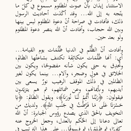
الاستثناء إيذان بأن
صوت المظلوم مسموع في كل
ما
يت
جه به إلى الله... وقد أك
د
ت أحاديث الرسول
ذلك
،
فأفادت في صراحة أنّ دعوة المظلوم ليس بينها
وبين الله حجاب، وأفادت أنّ الله ينصر دعوة المظلوم
ولو بعد حين.
وأفادت أنّ
الظُّلْم في الدنيا ظ
ل
م
ات يوم القيامة...
أي: أنها ظ
ل
م
ات متكاث
ف
ة تكتنف بشاعت
ها الظالم،
وت
حد
ق به حتى يكون شأنه مفضوحًا، ويكون بين
الخلائق في هولٍ وضجر، وآلام... بينما يكون لغير
الظالمين في ذلك الموقف الرهيب نورٌ يسعى بين
أيديهم، وبأيمانهم، وعن شمائلهم
،
ثم هم يتزي
دون
فيقولون: ﴿
رَبَّنَا أَتْمِمْ لَنَا نُورَنَا
﴾، ويقول الظالم: ﴿
يَا
حَسْرَتَا عَلَى مَا فَرَّطْتُ فِي جَنْبِ اللَّهِ
﴾. ولديك من
التخويف بالحقّ الذي يصدع رؤوس الجبابرة: أن
الله
تعالى دعانا إلى الح
كم بالعدل
،
وجعل الخروج عنه
كفرًا، ثم ظلمًا، ثم فسوقًا... على هذا الترتيب في