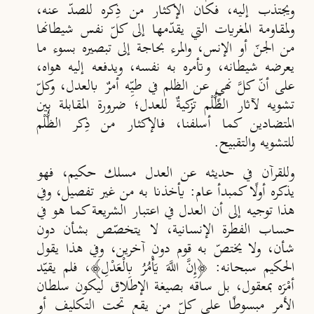
ويجتذب إليه، فكان الإكثار من ذِكره للصد
عنه،
ولمقاومة المغريات التي يقد
مها إلى كلّ نفس شيطانها
من الجن
أو الإنس، والمرء بحاجة إلى تبصيره بسوء ما
يعرضه شيطانه، وتأمره به نفسه، ويدفعه إليه هواه،
على أن
كل
نهيٍ عن الظلم في طي
ه أمرٌ بالعدل، وكل
تشويه لآثار الظُّلْم تزكيةٌ للعدل؛ ضرورة المقابلة بين
المتضادين كما أسلفنا، فالإكثار من ذِكر الظُّلْم
للتشويه والتقبيح.
وللقرآن في حديثه عن العدل مسلك حكيم، فهو
يذكره أولًا كمبدأ عام: يأخذنا به من غير تفصيل، وفي
هذا توجيه إلى أن العدل في اعتبار الشريعة كما هو في
حساب الفطرة الإنسانية، لا يتخصّص بشأن دون
شأن، ولا يختصّ به قوم دون آخرين، وفي هذا يقول
الحكيم سبحانه: ﴿إِنَّ اللَّهَ يَأْمُرُ بِالْعَدْلِ﴾، فلم يقيّد
أمْر
ه بمعقول، بل ساقه بصيغة الإطلاق ليكون سلطان
الأمر مبسوطًا على كلّ من يقع تحت التكليف أو