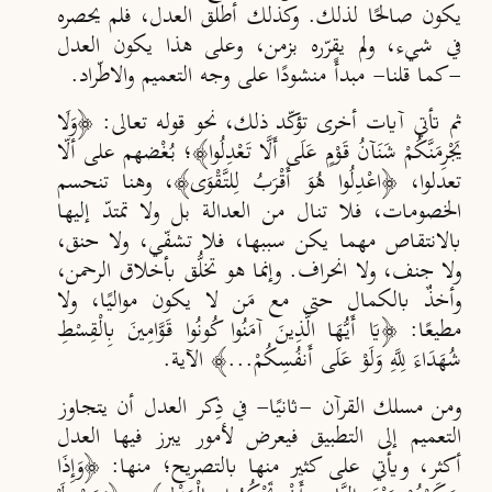
يكون صالحًا لذلك. وكذلك أطلق العدل، فلم يحصره
في شيء، ولم يقرّره بزمن، وعلى هذا يكون العدل
-كما قلنا- مبدأً منشودًا على وجه التعميم والاطّراد.
ثم تأتي آيات أخرى تؤكّد ذلك، نحو قوله تعالى: ﴿وَلَا
يَجْرِمَنَّكُمْ شَنَآنُ قَوْمٍ عَلَى أَلَّا تَعْدِلُوا﴾؛ ب
غْضهم على أل
تعدلوا، ﴿
اعْدِلُوا هُوَ أَقْرَبُ لِلتَّقْوَى
﴾، وهنا تنحسم
الخصومات، فلا تنال من العدالة بل ولا تمتد
إليها
بالانتقاص مهما يكن سببها، فلا تشفّي، ولا حنق،
ولا جنف، ولا انحراف. وإنما هو تخل
ق بأخلاق الرحمن،
وأخذٌ بالكمال حتى مع مَن لا يكون مواليًا، ولا
مطيعًا: ﴿يَا أَيُّهَا الَّذِينَ آمَنُوا كُونُوا قَوَّامِينَ بِالْقِسْطِ
شُهَدَاءَ لِلَّهِ وَلَوْ عَلَى أَنفُسِكُمْ...﴾ الآية.
ومن مسلك القرآن -ثانيًا- في ذِكر العدل أن يتجاوز
التعميم إلى التطبيق فيعرض لأمور يبرز فيها العدل
أكثر، ويأتي على كثير منها بالتصريح؛ منها: ﴿
وَإِذَا