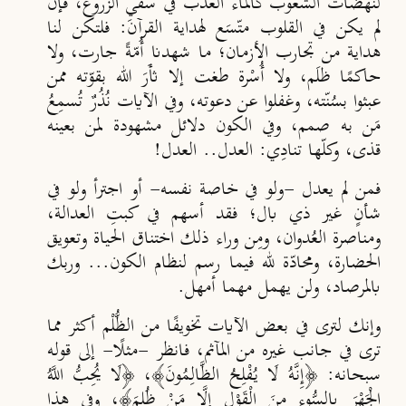
لنهضات الشعوب كالماء العذب في سقي
الزروع، فإنْ
لم يكن في القلوب مت
س
ع لهداية القرآن: فلتكن لنا
هداية من تجارب الأزمان
؛
ما شهدنا أ
م
ة
جارت، ولا
حاكمًا ظل
م، ولا أ
سْرة طغت إلا ثأ
ر
الله بقو
ته ممن
عبثوا بس
ن
ته، وغفلوا عن دعوته، وفي الآيات ن
ذ
رٌ ت
سم
ع
م
ن به صمم، وفي الكون دلائل مشهودة لمن بعينه
قذى، وكلّها تنادِي: العدل.. العدل!
فمن لم يعدل -ولو في خاصة نفسه- أو اجترأ ولو في
شأنٍ غير ذي بال؛ فقد أسهم في كبتِ العدالة،
ومناصرة الع
دوان، ومِن وراء ذلك اختناق الحياة وتعويق
الحضارة، ومحادّة لله فيما رسم لنظام الكون... وربك
بالمرصاد، ولن يهمل مهما أمهل.
وإنك لترى في بعض الآيات تخويفًا من الظُّلْم أكثر مما
ترى في جانب غيره من المآثم، فانظر -مثلًا- إلى قوله
سبحانه: ﴿إِنَّهُ لَا يُفْلِحُ الظَّالِمُونَ﴾، ﴿لَا يُحِبُّ اللَّهُ
الْجَهْرَ بِالسُّوءِ مِنَ الْقَوْلِ إِلَّا مَنْ ظُلِمَ﴾، وفي هذا