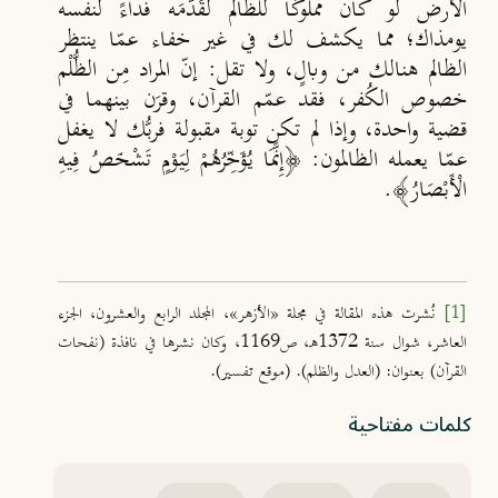
الأرض لو كان مملوكًا للظالم لقَد
م
ه فداء
ً
لنفسه
يومذاك؛ مما يكشف لك في غير خفاء عم
ا ينتظر
الظالم هنالك من وبالٍ
،
ولا تقل: إن
المراد م
ن الظُّلْم
خصوص الك
فر، فقد عم
م القرآن، وقر
ن بينهما في
قضية واحدة، وإذا لم تكن توبة مقبولة فرب
ك لا يغفل
عمّا يعمله الظالمون: ﴿إِنَّمَا يُؤَخِّرُهُمْ لِيَوْمٍ تَشْخَصُ فِيهِ
الْأَبْصَارُ﴾.
[1]
نُشرت هذه المقالة في مجلة «الأزهر»، المجلد الرابع والعشرون، الجزء
العاشر، شوال سنة 1372هـ، ص1169، وكان نشرها في نافذة (نفحات
القرآن) بعنوان: (العدل والظلم). (موقع تفسير).
كلمات مفتاحية