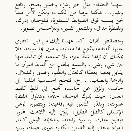
بينهما التضاد؛ مثل خير وشرّ، وحَسَن وقبيح، ونافع
وضار... هكذا عرفنا من الكتب، ولكن الأمر فيما
نحن بسبيله فوق الضوابط المسطورة، فللوجدان إدراك،
وللفطرة مذاق، وللشعور تقدير، وللإحساس تصوير.
وخصائص القرآن -كما عهدنا إليك من قبل- تنطوي
عليها ألفاظه، وتمتزج بها معانيه، ويقترن بها سياقه، فلا
يمكنك أن تراها شيئًا غيره، ولا تستطيع أن تباعد فيها
بين شيء وشيء، والسمع يتلقف من ألفاظ القرآن ما
يقابل بعضه بعضًا؛ كالعدل والظُّلم، والهدى والضلال،
والرحمة والعذاب... إلخ، فتجنح الحساسية القلبية إلى
جانب، وت
زْو
ر
عن جانب؛ تجنح إلى لفظٍ كلفظ
العدل
، حيث ي
در
ك الوجدان حنو
ه، وتتذوّق الفطرة
عذوبته، ويقد
ر الشعور فيه رفاهيته، ويتصو
ره الوعي
الإنساني كالظلّ الظليل، يأوي إليه اللاهث المحرور
فيطرح عناءه، ويسترد
راحته، ويتخي
له الوعي كالماء
القراح ينحدر إليه الظامئ الكدود فيروي صداه، ويبرد