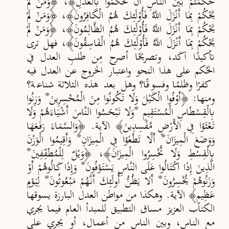
حَكَمْتُمْ بَيْنَ النَّاسِ أَنْ تَحْكُمُوا بِالْعَدْلِ
﴾، ﴿
وَمَنْ لَمْ
يَحْكُمْ بِمَا أَنْزَلَ اللَّهُ فَأُوْلَئِكَ هُمُ الْكَافِرُونَ
﴾، ﴿
وَمَنْ لَمْ
يَحْكُمْ بِمَا أَنْزَلَ اللَّهُ فَأُوْلَئِكَ هُمُ الظَّالِمُونَ
﴾، ﴿
وَمَنْ لَمْ
يَحْكُمْ بِمَا أَنْزَلَ اللَّهُ فَأُوْلَئِكَ هُمُ الْفَاسِقُونَ
﴾، فهل ترى
تأكيدًا آك
د، وتصريحًا أصرح م
ن طلب
العدل في
الح
كم على هذا النحو واعتبار الخروج عن العدل فيه
كفرًا وظلمًا وفسوقًا؟ وهل بعد هذه الثلاثة شناعة؟
ومنها: ﴿
أَ
وْفُوا الْكَيْلَ وَل
ا تَكُونُوا مِنَ الْمُخْسِرِينَ
*
وَزِنُوا
بِالْقِسْطَاسِ الْمُسْتَقِيمِ *
وَل
ا تَبْخَسُوا النَّاسَ أَشْيَاءَهُمْ وَل
تَعْثَوْا فِي الأَرْضِ مُفْسِدِينَ
﴾ الآية. ﴿
وَالسَّمَاءَ رَفَعَهَا
وَوَضَعَ الْمِيزَانَ
*
أَلَّا تَطْغَوْا فِي الْمِيزَانِ
*
وَأَقِيمُوا الْوَزْنَ
بِالْقِسْطِ وَل
ا تُخْسِرُوا الْمِيزَانَ
﴾، ﴿
وَيْلٌ لِلْمُطَفِّفِينَ
*
الَّذِينَ إِذَا اكْتَالُوا عَلَى النَّاسِ يَسْتَوْفُونَ
*
وَإِذَا كَالُوهُمْ أَوْ
وَزَنُوهُمْ يُخْسِرُونَ
*
أَلا يَظُنُّ أُولَئِكَ أَنَّهُمْ مَبْعُوثُونَ
*
لِيَوْمٍ
عَظِيمٍ
﴾ الآية. وهكذا من مواطن العدل البارزة يسوقها
الكتاب العزيز مساق التطبيق للمبدأ العام فيما يجري
مع الناس، وبين الناس من أعمال، أو يجري على