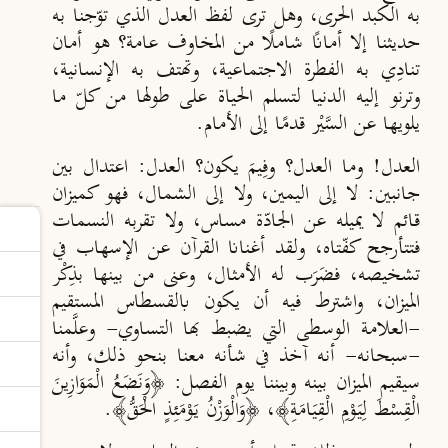
به الكبد الحرى، وهل ترى لفظ العدل الذي توّجنا به
حديثنا إلا أمانًا شاملًا من المخاوف عامة؟ هو أمان
تنادِي به الفطرة الاجتماعية، وتهتف به الإنسانية،
وترنو إليه الدنيا لتسلم الحياة على طولها من كلّ ما
يلويها عن السَّيْر قدمًا إلى الأمام.
العدل! وما العدل؟ وفِيمَ يكون؟ العدل: اعتدال بين
جانبين: لا إلى اليمين، ولا إلى الشمال، فهو كميزان
قائم لا يميله عن الجاد
ة مساس، ولا تقربه النسمات
فتتأرجح كف
تاه، ولقد أغنانا القرآن عن الإسهاب في
تشخيصه، فض
ر
ب له الأمثال، وعنى من بينها بذِكْر
الميزان، واشترط فيه أن يكون بالقسطاس المستقيم
-العلامة الوسطى التي يضبط بها التساوي- وعلَّمنا
-سبحانه- أنه آخذ في شأنه معنا بنحو ذلك، وأنه
سيقيم الميزان بينه وبيننا يوم الفصل: ﴿وَنَضَعُ الْمَوَازِينَ
الْقِسْطَ لِيَوْمِ الْقِيَامَةِ﴾، ﴿وَالْوَزْنُ يَوْمَئِذٍ الْحَقُّ﴾.