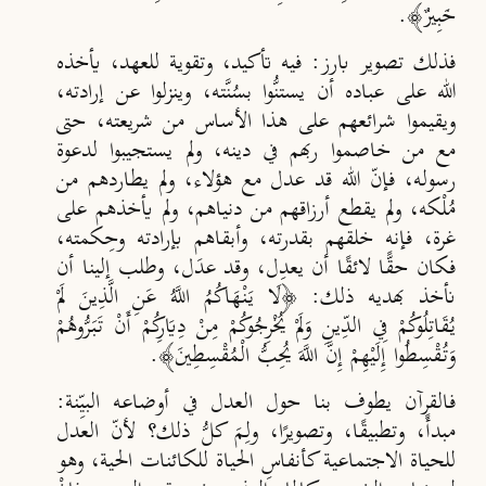
خَبِيرٌ﴾.
فذلك تصوير بارز: فيه تأكيد، وتقوية للعهد، يأخذه
الله على عباده أن يستنُّوا بسُن
ته، وينزلوا عن إرادته،
ويقيموا شرائعهم على هذا الأساس من شريعته، حتى
مع من خاصموا ربهم في دينه، ولم يستجيبوا لدعوة
رسوله، فإن
الله قد عدل مع هؤلاء، ولم يطاردهم من
مُلْكه، ولم يقطع أرزاقهم من دنياهم، ولم يأخذهم على
غرة، فإنه خلقهم بقدرته، وأبقاهم بإرادته وح
كمته،
فكان حق
ًا لائقًا أن يعد
ل، وقد عدَل، وطلب إلينا أن
نأخذ بهديه ذلك: ﴿لَا يَنْهَاكُمُ اللَّهُ عَنِ الَّذِينَ لَمْ
يُقَاتِلُوكُمْ فِي الدِّينِ وَلَمْ يُخْرِجُوكُمْ مِنْ دِيَارِكُمْ أَنْ تَبَرُّوهُمْ
وَتُقْسِطُوا إِلَيْهِمْ إِنَّ اللَّهَ يُحِبُّ الْمُقْسِطِينَ﴾.
فالقرآن يطوف بنا حول العدل في أوضاعه البيِّنة:
مبدأً، وتطبيقًا، وتصويرًا، ولِـمَ كل
ذلك؟ لأن
العدل
للحياة الاجتماعية كأنفاس
الحياة للكائنات الحية، وهو