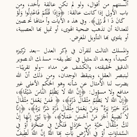
ألسنتهم من أقوال، ولو لم تكن عالقة بأح
د، ومن
باب الأولى إذا كانت عالقة: ﴿وَإِذَا قُلْتُمْ فَاعْدِلُوا وَلَوْ
كَانَ ذَا قُرْبَى﴾. وفي هذه الآيات وأمثالها تحصين
للعدالة أن تذهب ضحية الهوى، أو تميل بها العصبية،
أو يلتوي بها التأويل المغرِض.
والمسلك الثالث للقرآن في ذِكر العدل -بعد تركيزه
كمبدأ، وبعد التمثيل في تطبيقه- مسلك التصوير
الدقيق لحقيقته، والكشف عن مداه -ولو تقريبًا-
ليتبصر العقل، ويتيقظ الوجدان، ومن ذلك أنّ الله
يضرب لنا الأمثال عن شأنه وهو الح
كم الأعلى غير
مدافع ولا مسؤول: ﴿
إِنَّ اللَّهَ ل
ا يَظْلِمُ النَّاسَ شَيْئًا
﴾،
﴿
إِنَّ اللَّهَ ل
ا يَظْلِمُ مِثْقَالَ ذَرَّةٍ
﴾، ﴿
فَمَنْ يَعْمَلْ مِثْقَالَ
ذَرَّةٍ خَيْرًا يَرَه
*
وَمَنْ يَعْمَلْ مِثْقَالَ ذَرَّةٍ شَرًّا يَرَه
﴾، ﴿
إِنَّا
ل
َا نُضِيعُ أَجْرَ مَنْ أَحْسَنَ عَمَلًا﴾، ﴿يَا بُنَيَّ إِنَّهَا إِنْ
تَكُ مِثْقَالَ حَبَّةٍ مِنْ خَرْدَلٍ فَتَكُنْ فِي صَخْرَةٍ أَوْ فِي
السَّمَاوَاتِ أَوْ فِي الْأَرْضِ يَأْتِ بِهَا اللَّهُ إِنَّ اللَّهَ لَطِيفٌ