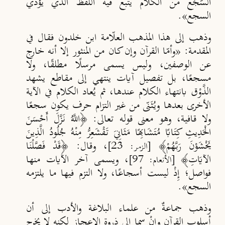
السَّجْع من الكلام يتبع فيه اللفظ الذي يؤدي
السجع».
وذهب إلى هذا المذهب العلّامة ابن خلدون فقال في
المقدمة: «وأمّا القرآن وإن كان من المنثور إلا أنه خارج
عن الوصفين، وليس يسمى مرسلًا مطلقًا، ولا
مسجعًا، بل تفصيل آيات ينتهي إلى مقاطع يشهد
الذَّوْق بانتهاء الكلام عندها، ثم ي
عاد الكلام في الآية
الأخرى بعدها وي
ُـ
ث
ن
ى من غير التزام حرف يكون سجعًا
ولا قافية، وهو معنى قوله تعالى:
﴿اللَّهُ نَزَّلَ أَحْسَنَ
الْحَدِيثِ كِتَابًا مُتَشَابِهًا مَثَانِيَ تَقْشَعِرُّ مِنْهُ جُلُودُ الَّذِينَ
يَخْشَوْنَ رَبَّهُمْ﴾
، وقال:
﴿قَدْ فَصَّلْنَا
[الزمر: 23]
الآيَاتِ﴾
، ويسمى آخر الآيات منها
[الأنعام: 97]
فواصل؛ إِذْ ليست أسجاعًا، ولا التزم فيها ما يلتزمه
السجع».
وذهب جماعةٌ من علماء البلاغة والأدب إلى أن
أسلوب القرآن وإنْ سما إلى ذروة الإعجاز لكنه لا يخرج