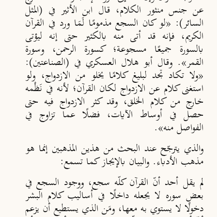
عن جنس منثور الكلام، قال ابن الأثير في (المثل
السائر): «لو كان السجع مذمومًا لَمَا ورد في القرآن
الكريم، فإنه قد أتى منه بالكثير حتى إنه ليؤتى
بالسورة جميعًا مسجوعة؛ كسورة الرحمن، وسورة
القمر». وقال أبو هلال العسكري في (الصناعتين):
«ولا تكاد تجد لبليغ كلامًا يخلو من الازدواج، ولو
استغنى كلام عن الازدواج لكان القرآن؛ لأنه في نَظْمه
خارج من كلام الخلق، وقد كثر الازدواج فيه حتى
حصل في أوساط الآيات، فضلًا عما تزاوج في
الفواصل منه».
والذي يترجّح عند البحث من هذين المذهبين إنما هو
مذهب الأدباء. والبيان بالإيجاز كما تسمع:
لم يقل أحد أنّ القرآن كلّه سجع، ووجود السجع في
بعض سوره لا يجعله داخلًا في أساليب كلام البشر
دخولًا لا يستوي به معها، ومَن الذي يستطيع أن يزعم