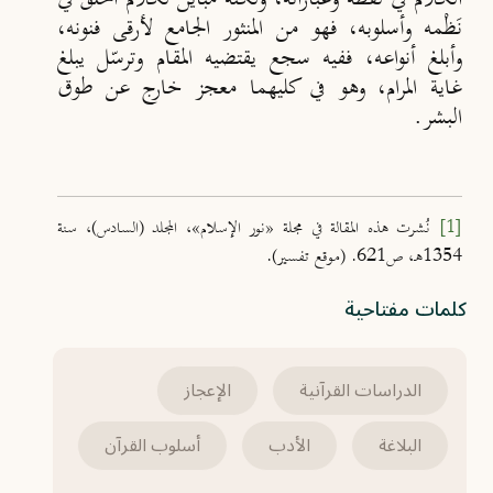
نَظْمه وأسلوبه، فهو من المنثور الجامع لأرقى فنونه،
وأبلغ أنواعه، ففيه سجع يقتضيه المقام وترسّل يبلغ
غاية المرام، وهو في كليهما معجز خارج عن طوق
البشر.
[1]
نُشرت هذه المقالة في مجلة «نور الإسلام»، المجلد (السادس)، سنة
1354هـ، ص621. (موقع تفسير).
كلمات مفتاحية
الدراسات القرآنية
الإعجاز
البلاغة
الأدب
أسلوب القرآن