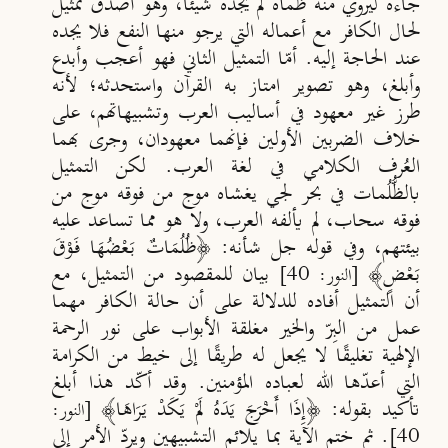
جاءه ليروي منه ظمأه لم يجده شيئًا، وهو أصدق تمثيل
لحال الكافر مع أعماله التي يرجو منها النفع فلا يجده
عند الحاجة إليه. أمّا التمثيل الثاني فهو أعجب وأبدع
وأبلغ، وهو تصوير امتاز به القرآن واستحدثه؛ لأنه
طرز غير معهود في أساليب العرب وتشبيهاتهم، على
خلاف الضربين الأولين فإنهما معهودان، وجرى بهما
العُرف الكلامي في لغة العرب. لكن التمثيل
بالظُّلُمات في بحر لجي يغشاه موج من فوقه موج من
فوقه سحاب، لم يألفه العرب، ولا هو مما تساعد عليه
بيئتهم، وفي قوله جل شأنه: ﴿ظُلُمَاتٌ بَعْضُهَا فَوْقَ
بَعْضٍ﴾
بيان للمقصود من التمثيل، مع
[النور: 40]
أن التمثيل أفاده للدلالة على أن حالة الكافر مهما
عمل من الب
والخير مغلقة الأبواب على نور الرحمة
الإلهية تغليقًا لا يجعل له طريقًا إلى خيط من الكرامة
التي أعد
ها الله لعباده المؤمنين. وقد أكّد هذا أبلغ
تأكيد بقوله: ﴿إِذَا أَخْرَجَ يَدَهُ لَمْ يَكَدْ يَرَاهَا﴾
[النور:
. ثم ختم الآية بما يلائم التشبيهين ويردّ الأمر إلى
40]