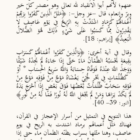
عنهم؛ لأنهم أبوا الانقياد لله تعالى وهو مصدر كلّ خير
وبِرّ وإنعام، قال -عز وجل-: ﴿مَثَلُ الَّذِينَ كَفَرُوا بِرَبِّهِمْ
أَعْمَالُهُمْ كَرَمَادٍ اشْتَدَّتْ بِهِ الرِّيحُ فِي يَوْمٍ عَاصِفٍ لا
يَقْدِرُونَ مِمَّا كَسَبُوا عَلَى شَيْءٍ ذَلِكَ هُوَ الضَّلالُ
الْبَعِيدُ﴾
[إبراهيم: 18]
.
وقال في آية أخرى: ﴿وَالَّذِينَ كَفَرُوا أَعْمَالُهُمْ كَسَرَابٍ
بِقِيعَةٍ يَحْسَبُهُ الظَّمْآنُ مَاءً حَتَّى إِذَا جَاءَهُ لَمْ يَجِدْهُ شَيْئًا
وَوَجَدَ اللَّهَ عِنْدَهُ فَوَفَّاهُ حِسَابَهُ وَاللَّهُ سَرِيعُ الْحِسَابِ * أَوْ
كَظُلُمَاتٍ فِي بَحْرٍ لُجِّيٍّ يَغْشَاهُ مَوْجٌ مِنْ فَوْقِهِ مَوْجٌ مِنْ
فَوْقِهِ سَحَابٌ ظُلُمَاتٌ بَعْضُهَا فَوْقَ بَعْضٍ إِذَا أَخْرَجَ يَدَهُ
لَمْ يَكَدْ يَرَاهَا وَمَنْ لَمْ يَجْعَلِ اللَّهُ لَهُ نُورًا فَمَا لَهُ مِنْ نُورٍ﴾
[النور: 39- 40].
هذا التنويع في التمثيل من أسرار الإعجاز في القرآن،
فهناك مَثَّل أعمالهم برماد اشتدت به الريح في يومٍ
عاصف، وهنا مثّلها بسراب يظنّه الظمآن ماء حتى إذا