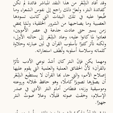
وقد أفاد الشِّعْر من هذا النقد المباشر فائدة لم تكن
كفائدة النثر، ولعلّ ذلك راجع إلى نفوس الشعراء وما
طُبعوا عليه في تلك البيئات التي كانت تسودها
العصبية وما يصاحبها من الشرور الخلقية، ولـمّا يمضِ
زمن يسير حتى عادت جذعة في عصر الأُمويين،
فعادوا لما كانوا عليه، وعاد الشِّعْر إلى حالته الأولى،
ولكنه تأثر كثيرًا بأسلوب القرآن في لين عبارته وحلاوة
كلماته وسلاسة أسلوبه ولُطف استعاراته.
ومهما يكن فإنّ النثر كان أشدّ نوعي الأدب تأثرًا
بالقرآن؛ لأنّ الحقائق العملية والعلمية التي يقوم عليها
إصلاح الأمم، والتي جاء بها القرآن لا يستطيع الشِّعْر
أن يصوّرها تصويرًا كاملًا، وهو حافظ لجلاله وروعته
وموسيقية وزنه، فتطامن أمام النثر الأدبي في صدر
الإسلام، وخفَتَ صوته قليلًا، وعلا صوتُ النثر
جهيرًا.