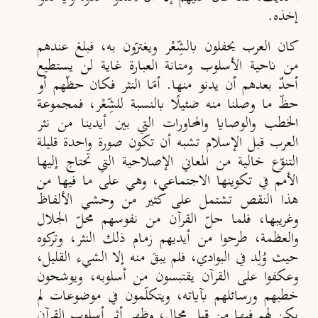
إخذه.
كان العرب يحفلون بالشِّعْر ويغترّون به، فبلغ عندهم
من ناحية الأسلوب ومتانة العبارة غاية لن يستطيع
أحدٌ بعدهم أن يدنو منها. أمّا النثر فكان حظّهم أو
حظّ ما وصلنا منه ضئيلًا بالنسبة للشِّعْر، فمجموعة
الخطب والوصايا والمحاورات التي بين أيدينا من نثر
العرب قبل الإسلام تشبه أن تكون صورة واحدة قليلة
التنوّع خالية من المعاني الإصلاحية التي تحتاج إليها
الأمم في تكوينها الاجتماعي، وهي على ما فيها من
هذا النقص تشتمل على كثير من وحشي الألفاظ
وغريبها، فلما حلّ القرآن من نفوسهم محلّ الجلال
والعظمة، طرحوا من أيديهم زمام ذلك النثر، وتركوه
حيث وُلِد في البوادي، فلم يبقَ منه إلا الشيء القليل،
وعكفوا على القرآن يقتبسون من أسلوبه، ويوشحون
خطبهم ورسائلهم بآياته، ويتكلّمون في موضوعات لم
يكن لهم فيها من قبل مجال، وظهر أثر أسلوب القرآن