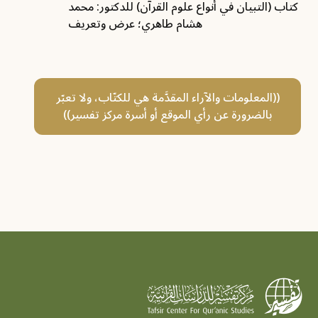
كتاب (التبيان في أنواع علوم القرآن) للدكتور: محمد
هشام طاهري؛ عرض وتعريف
((المعلومات والآراء المقدَّمة هي للكتّاب، ولا تعبّر
بالضرورة عن رأي الموقع أو أسرة مركز تفسير))