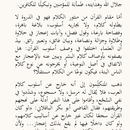
جلال الله وهدايته، طمأنة للمؤمنين وتبكيتًا للكافرين.
أمّا مقام القرآن من منثور الكلام فهو في الذروة لا
يطاوله كلام، ولا يجاريه أسلوب، بلاغة باهرة،
وفصاحة بارعة، وقول فصل، وآيات إعجاز في حلاوة
وطلاوة وجزالة ونصاعة، وبيان فائق، وتعبير رائق. بيدَ
أن العلماء اختلفوا في وصف أسلوب القرآن: هل
يصفونه بأوصاف كلام البشر ويبين عنه بالإعجاز مع
الاتفاق في أصل النوعية، أو يخرجونه عن نوع كلام
الناس البتة، فيكون نوعًا من الكلام مستقلًّا؟
ذهب المتكلِّمون إلى أنه خارج عن أسلوب كلام
العرب، فلا يُقال له مرسل، ولا مسجوع، وشدّدوا في
نفي السَّجْع، وأقاموا على هذا النفي أدلة على نهجهم
وطريقتهم، فقال القاضي أبو بكر الباقلاني: «لو كان
القرآن سجعًا لكان غير خارج عن أساليب كلامهم،
ولو كان داخلًا فيها لم يقع بذلك إعجاز... ولأن