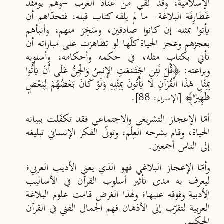
الإسلامية، وقد لقي من عناد العرب -وهم يومئذ
غَطارِفَة البلاغة- ما لم يلقه كتاب قبله، فتحدّاهم أن
يأتوا بمثله إن كانوا صادقين، وسَخِرَ منهم، وأنبأهم
بعجزهم وعجز الحياة كلّها لو تظاهرَت على مباراته أن
تأتي بكتابٍ مثله، في حكمه وأحكامه، وأسلوبه
وبراعته: ﴿قُلْ لَئِنِ اجْتَمَعَتِ الإِنسُ وَالْجِنُّ عَلَى أَنْ يَأْتُوا
بِمِثْلِ هَذَا الْقُرْآنِ لا يَأْتُونَ بِمِثْلِهِ وَلَوْ كَانَ بَعْضُهُمْ لِبَعْضٍ
ظَهِيرًا﴾
[الإسراء: 88].
أمّا الإعجاز التشريعي والاجتماعي فقد تكفّلت ببيانه
الحياة، وقام بشرحه العِلْم، وتولّى الفكر الإنساني تبليغه
إلى الناس أجمعين.
وأمّا الإعجاز البلاغي فهو الذي يعني الأديب العربي؛
ليعرف به مدى تأثير أسلوب القرآن في الأساليب
الأدبية وفوقه عليها؛ ولهذا الغرض قامت علوم البلاغة
العربية لتقرّب إلى الأذهان فهم الجمال الفني في القرآن
الحكيم.