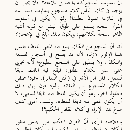
أنّ أسلوب السجع كلّه واحد في بلاغته؟ أفلا يجوز أن
يوجد في كلام الناس كلام مسجوع يتفاوت فيما بينه
في البلاغة تفاوتًا عظيمًا؟ ولِـمَ لا يكون في أسلوب
القرآن سجع يسمو على طوق البشر مع كونه أشبه
ظاهر نسجه بكلامهم، ويكون ذلك أبلغ في الإعجاز؟
أمّا أنّ السجع من الكلام يتبع فيه المعنى اللفظ، فليس
هذا الإلزام لازمًا؛ لأنه قد يصح في أسجاع الصنعة
والتكلّف ولا ينطبق على السجع المطبوع؛ لأنه يجري
على سنن الكلام المطلق، فيقع فيه اللفظ تابعًا
للمعنى. قال ابن الأثير في (المثل السائر): «فإذا صفى
الكلام المسجوع من الغثاثة والبرد فإنّ وراء ذلك
مطلوبًا آخر، وهو أن يكون اللفظ فيه تابعًا للمعنى، لا
أن يكون المعنى فيه تابعًا للفظ». ولست أدري كيف
ساغ هذا الإلزام في كلام القادر الحكيم؟!
وخلاصة الرأي
أن
القرآن الحكيم من جنس منثور
الكلام في لفظه وعباراته، ولكنه مباين لكلام الخَلْق في