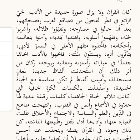
كان القرآن ولا يزال صورة جديدة من الأدب الحيّ
الرائع في نظر الفحول من مَصاقع العرب وفصحائهم،
بعد أن جالوا في مسارحه، وتفيّـؤوا ظلاله، وأُشربوا
حُبّه، وتفهّموا أسلوبه، واهتدوا بهديه، وآمنوا بتعاليمه
وأحكامه، فاتّخذوه مثلهم الأعلى في السموّ الأدبي،
يتأثّرون أثره، ويستنّون سُنّته، فاتجهوا بالأدب اتجاهًا
جديدًا في عباراته وأسلوبه ومعانيه وروحه، وكان من
أثر ذلك أن استُحدثت ألفاظ جديدة لمعانٍ
مستحدثة، وأُميتت ألفاظ لم تكن متناسبة مع الحياة
الجديدة، واستُبدلت بالكلمات الكزة الجافية التي
كانت تلائم الحياة الجاهلية، كلمات رقيقة عذبة لها
حلاوة في الأسماع وأُنس في القلوب، وانتهجت مناهج
في الدِّين والعلم والسياسة والاجتماع والأخلاق طلبت
العبارة عنها، وأداءها أداء يتّفق وطبيعتها الناشئة، كلّ
ذلك وجوده في القرآن يصفه ويتحدّث عنه أحسن
الحديث، فما كان عليهم إلا أن يحتذوا حذوه ويأخذوا