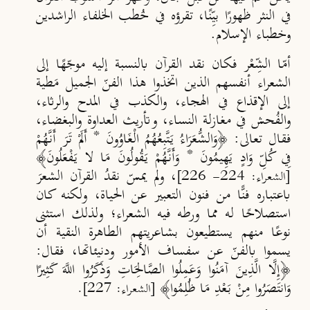
في النثر ظهورًا بيِّنًا، تقرؤه في خُطب الخلفاء الراشدين
وخطباء الإسلام.
أمّا الشِّعْر فكان نقد القرآن بالنسبة إليه موجّهًا إلى
الشعراء أنفسهم الذين اتخذوا هذا الفنّ الجميل مَطية
إلى الإقذاع في الهجاء، والكذب في المدح والرثاء،
والفُحش في مغازلة النساء، وتأريث العداوة والبغضاء،
فقال تعالى: ﴿وَالشُّعَرَاءُ يَتَّبِعُهُمُ الْغَاوُونَ * أَلَمْ تَرَ أَنَّهُمْ
فِي كُلِّ وَادٍ يَهِيمُونَ * وَأَنَّهُمْ يَقُولُونَ مَا لا يَفْعَلُونَ﴾
، ولم يمسّ نقدُ القرآن الشعرَ
[الشعراء: 224- 226]
باعتباره فنًّا من فنون التعبير عن الحياة، ولكنه كان
استصلاحًا له مما ورطه فيه الشعراء؛ ولذلك استثنى
نوعًا منهم يستطيعون بشاعريتهم الطاهرة النقية أن
يسموا بالفنّ عن سفساف الأمور ودنيئاتها، فقال:
﴿إِلَّا الَّذِينَ آمَنُوا وَعَمِلُوا الصَّالِحَاتِ وَذَكَرُوا اللَّهَ كَثِيرًا
وَانتَصَرُوا مِنْ بَعْدِ مَا ظُلِمُوا﴾
[الشعراء: 227].