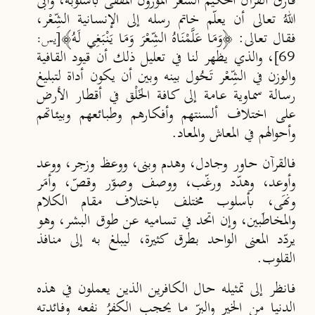
فارق القرآنُ الحكيمُ الشعرَ الموزون المقفى بأسلوبه، وأبى
اللهُ تعالى أن يعلّم خاتم رسله إلى الإنسانية الشِّعْر،
فقال تعالى: ﴿وَمَا عَلَّمْنَاهُ الشِّعْرَ وَمَا يَنْبَغِي لَهُ﴾
[يس:
، والذي يظهر لنا في تعليل ذلك أن قيود القافية
69]
والوزن في الشِّعْر تَـحُول بينه وبين أن يكون أداة لتبليغ
رسالة سماوية عامة إلى كافة الخَلْق في أقطار الأرض
على اختلاف ألسنتهم وأفكارهم وطبائعهم وبيئاتهم
وأحوالهم في المعاش والمعاد.
فالقرآن حاور وجادل، وهدم وبنى، ووعظ وزجر، ووعد
وأوعد، وهدّد ورغّب، ووصف وصوّر وقصّ، وأمَر
ونهَى، بأسلوب مختلف باختلاف مقام الكلام
والمخاطَبين، وإن اتحد في تساميه عن طوق البشر، وهو
يردّد المعنى الواحد بطرق كثيرة، ليبلغ به إلى منافذ
القلوب.
فانظر إلى تمثيله حال الكافرين الذين يعملون في هذه
الدنيا من الخير والبِرّ ما يحجب الكفرُ نفعه وفائدته