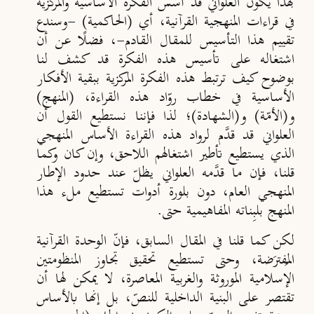
بهذا يكون العلواني قد أسَّس الفكرة الأساسية والمركزية
في قراءات المنهجية القرآنية، أي (الحاكمية) -وسندع
تقييم هذا التأسيس للمقال القادم-، فضلًا عن أن
اشتغاله على تأسيس هذه الفكرة قد كشف لنا
بوضوح كيف ترتبط هذه الفكرة المركزية ببقية الأفكار
الأساسية في خطاب روّاد هذه القراءة، (المنهج)
و(الأمّة
)
و(الشهادة
)؛ لذا فإننا نستطيع القول أن
العلواني قد قدَّم لرواد هذه القراءة الأساس المنهجي
الذي يستطيع تأطير اشتغالهم اللاحق، وإن كان وكما
قلنا، فإن ما قدَّمه العلواني يظلّ عند حدود الإطار
المنهجي العام، دون بلورة أدوات تستطيع ملء هذا
المنهج بلبِناته المفاهيمية حتى.
لكن كما قلنا في المقال السابق، فإنّ الوحدة القرآنية
المُفترَضة، وحتى تستطيع تحقيق تجاوز المنظومتين
الإسلامية الموروثة والغربية المعاصرة، لا يمكن لها أن
تقتصر على البنية الداخلية للنصّ، بل إنها بالأساس