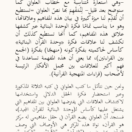
-وهي استعارة مُتناسِبة مع خطاب العلواني كما
سنوضح بعد قليل- لِنُمَفْهِمَ بها نصّ العلواني =تستطيع
أن تُقدِّم لنا ميزة كبيرة في بيان هذه المفاهيم وعلاقاتها،
وهو ما يناسب تمامًا فكرة الوحدة البنائية عبر كشفها
علائق هذه المفاهيم، كما أنها تستطيع كذلك أن
تكشف لنا علاقات فكرة «وحدة القرآن البنائية»
كأساس لحاكميته بفكرة كونه (منهجًا) بفكرة (الجمع
بين القراءتين)، مما يعني أن هذه المفهمة تساعدنا في
فهمٍ أكبر للعلاقات بين مجمل الأفكار الرئيسة
لأصحاب (قراءات المنهجية القرآنية).
ونحن حين نتأمّل ما كتب العلواني في كتبه الثلاثة المذكورة
وعبر استحضار فكرة الحقل الدلالي واستخدامها
لاكتشاف العلاقات التي يفترضها العلواني بين المفاهيم التي
يشتغل عليها كأساس لـ(وحدة البنائية للقرآن المجيد)،
فسنجد أنّ العلواني يضع القرآن في حقل مفاهيمي له مركز
هو القرآن، نواة هذه المركز هي الأوصاف التي وصف