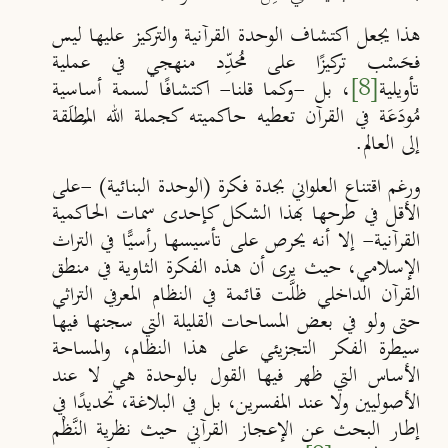
هذا يجعل اكتشاف الوحدة القرآنية والتركيز عليها ليس
فحَسْب تركيزًا على مُحدِّد منهجي في عملية
تأويلية
[8]
، بل -وكما قلنا- اكتشافًا لسمة أساسية
مُودَعَة في القرآن تعطيه حاكميته كجملة الله المُطلَقة
إلى العالم.
ورغم اقتناع العلواني بجدة فكرة (الوحدة البنائية) -على
الأقل في طرحها بهذا الشكل كإحدى سمات الحاكمية
القرآنية- إلا أنه يحرص على تأسيسها رأسيًّا في التراث
الإسلامي، حيث يرى أن هذه الفكرة الثاوية في منطق
القرآن الداخلي ظلَّت قائمة في النظام المعرفي التراثي
حتى ولو في بعض المساحات القليلة التي سجنها فيها
سيطرة الفكر التجزيئي على هذا النظام، والمساحة
الأساس التي ظهر فيها القول بالوحدة هي لا عند
الأصوليين ولا عند المفسرين، بل في البلاغة، تحديدًا في
إطار البحث عن الإعجاز القرآني حيث نظرية النَّظْم