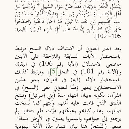
يَتَبَدَّلِ الْكُفْرَ بِالإِيمَانِ فَقَدْ ضَلَّ سَوَاء السَّبِيلِ * وَدَّ كَثِيرٌ مِّنْ
أَهْلِ الْكِتَابِ لَوْ يَرُدُّونَكُم مِّن بَعْدِ إِيمَانِكُمْ كُفَّاراً حَسَدًا مِّنْ
عِندِ أَنفُسِهِم مِّن بَعْدِ مَا تَبَيَّنَ لَهُمُ الْحَقُّ فَاعْفُواْ وَاصْفَحُواْ
حَتَّى يَأْتِيَ اللّهُ بِأَمْرِهِ إِنَّ اللّهَ عَلَى كُلِّ شَيْءٍ قَدِيرٌ}
[البقرة:
105- 109].
وقد اعتبر العلواني أن اكتشاف دلالة النسخ مرتبط
باستحضار الآيات السابقة واللاحقة على الآيتين
موضعي الاستدلال (الآية رقم 106) في البقرة،
و(الآية رقم 101) في النحل
[5]
، ومرتبط كذلك
باستحضار دلالة (آية) في القرآن، وعبر هذين
الاستحضارَين يظهر وَفقًا للعلواني معنى (النسخ) في
القرآن، بكونه «بيان انتهاء مدة (بني إسرائيل
)
ونَسْخ
النَّسَق الذي قامت عليه أ
مّتهم وآيتهم كما نُسخت
دولتهم، وهدم كيانهم وهيكلهم مرَّات فلم يتعظوا ولم
يرجعوا إلى صوابهم، واستمروا يعيثون في الأرض فسادًا.
فمعنى
(
النَّسْخ
)
هنا بيان انتهاء مدَّة الأ
مَّة اليهودية