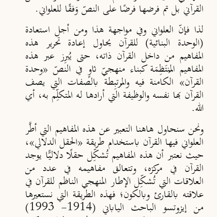
القرآني بل تم فرضها فرضًا على النصّ وَفقًا للعلواني.
لذا فإنّ العلواني وفي مواجهة هذا ومن أجل استعادة
(الوحدة البنائية) للقرآن يحاول إعادة تحرير هذه
المفاهيم من داخل القرآن ذاته، حتى يُبرِز عبر هذه
المفاهيم المُنتَظِمَة كبناء منهجيّ ثاوٍ في النصّ «وحدة
القرآن» الكامنة فيه والمُرتبِطة بالصفات التي يصف
القرآن بها نفسه والوظيفة التي أرادها له المتكلِّم به، أي
الله.
ونحن سنحاول هاهنا التعبير عن هذه المفاهيم التي أطَّر
العلواني فيها القرآن باستخدام طريقة «الحقل الدلالي»،
حيث نعتبر أن هذه المفاهيم تُشكِّل حقلًا دلاليًّا يوجد
القرآن في مركزه، وتتعالق مفاهيمه في عدد من
العلاقات التي تُشكِّل الإطار المنهجي الناظم للقرآن في
علاقته بالقارئ وبالكون؛ فهذه الطريقة التي نستعيرها
من إيزوتسو الباحث الياباني (1914- 1993)