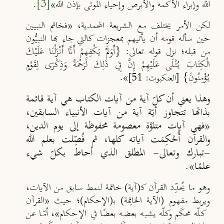
الله وإبراء الأكمه والأبرص وإحياء الموتى بإذن الله»
[3]
.
لكن الأمر يختلف مع الشريعة المحمدية، «فخاتم النبيين
حين سأله قومه أن يأتيهم بمعجزات كالتي جاء بها النبيُّون
من قبله؛ نزل قوله تعالى: {أَوَلَمْ يَكْفِهِمْ أَنَّا أَنْزَلْنَا عَلَيْكَ
الْكِتَابَ يُتْلَى عَلَيْهِمْ إِنَّ فِي ذَلِكَ لَرَحْمَةً وَذِكْرَى لِقَوْمٍ
يُؤْمِنُونَ}
».
[العنكبوت: 51]
وهذا يعني أن كلّ آية من آيات الكتاب هي آية قائمة
بذاتها تتجاوز أيّة آية من آيات الأنبياء السابقين،
«فهي آيات متلوَّة معصومة محفوظة إلى يوم الدين،
والقرآن أُحْكِمَت آياته كلها، ثم فُصِّلت بعلم الله
-تبارك وتعالى- المطلق الذي أحاط بكلّ شيء
علمًا».
وهو ما يُحدِّد القرآن كـ(آية) خاتمة لنمط سابق من الآيات،
ويربط مفهوم (الآية الخاتِمة) بـ(الإحكام)؛ حيث «القرآن
كلّه محكَم وكلّه يشبه بعضه بعضًا في الإحكام»، أمّا عن