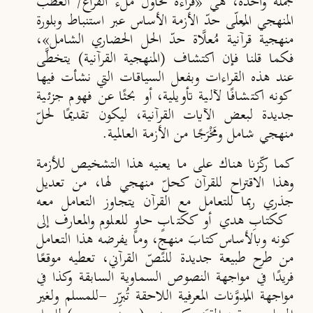
جملة واحدة، هي «قراءة تحاول ملء الفراغ/ العطب
المنهجي المُعلّى حدّ الأزمة الأساس عبر استنباط وبلورة
منهجية قرآنية مُعلَّاة حدّ الحل الحضاري الشامل»،
فكما قلنا فإن اكتشاف (المنهجية القرآنية) يتخطَّى
عند هذه القراءات وبفعل السياقات التي نشأت فيها
كونه اكتشافًا لآلية تأويلية، أو بحثًا عن فهوم جزئية
جديدة لبعض الآيات القرآنية، ليكون تقديمًا لحلّ
منهجي شامل ومَخْرَجًا من الأزمة العالمية.
كما ركّزنا هناك على ما يعنيه هذا التشخيص للأزمة
وهذا الاقتراح للقرآن كحلّ منهجي لها، من تعديل
جذري ربما للتعامل مع القرآن يتجاوز التعامل معه
ككتابِ هدي أو ككتابٍ حاوٍ للعلوم والمعارف إلى
كونه وبالأساس كتابَ منهجٍ، وما يفرضه هذا التعامل
من طرح طبيعة جديدة للنصّ القرآني، تعطيه موقعًا
فريدًا في مواجهة النصوص السماوية السابقة وكذا في
مواجهة المُدوَّنات المعرفية اللاحقة تُبرِّر -للمسلم ولغير