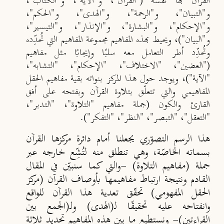
القرآن بها نفسه ("القرآن"، و"الآية"، و"الكتاب"،
و"التبيان"، و"الرحمة"، و"الهدى"، و"الحكم"،
و"الإحكام"، و"البشارة"، و"الإنذار"، و"التيسير"،
و"البيان")، ويحيط بهذه المفاهيم مجموعة المفاهيم التي تُحدِّده
وتُحدِّد أطر التعامل معه سلبًا وإيجابًا مثل مفاهيم
("العضين"، "الاختلاف"، "الإحكام"، "التشابه"،
"الآية")، ويوجد حول هذا المركز بنواته بقية مفاهيم الحقل
المفاهيمي والتي تتعلّق بتلاوة القرآن وبفتحه على أفق
القارئ والكون (جملة مفاهيم "التلاوة"، "التدبر"،
"التعقل"، "التبصر"، "النظر"، "التفكر")
.
هذا الرسم التصوّري يجعلنا أمام دائرة مركزها القرآن
بسماته الخاصّة، وهي تنطلق منه لتُشِّع خارجه عبر
جملة (مفاهيم التلاوة) -والتي كما سنبيّن في المقال
القادم ونتيجة ارتباط مفاهيمها بأوصاف القرآن (مركز
الحقل المفهومي) تحقّق تعدية هذا القرآن للواقع
وانفتاحه عليه تحقيقًا لـ(الهدى) ولـ(الجمع بين
القراءتين)- ونستطيع ما بين هذه المفاهيم تحديد ثلاثة