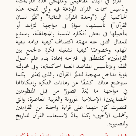
- المركز في البناء المفاهيمي والمنهجي لهذه القراءات،
وتأسيس سمات القرآن المُودَعَة فيه والتي تمنحه هذه
الحاكمية أي ("وحدة القرآن البنائية" و"تَميُّز لسان
القرآن") تأسيسَها، سواءٌ في مواجهة التراث أو
بتأصيلها في بعض أفكاره المنسية والمُتجاهَلَة، وسندع
للمقال الثاني عنه مهمّة اكتشاف كيفية قيامه ببقية
المهام، وخصوصًا كيفية تشغيله فكرة «الجمع بين
القراءتَين» كمُنطلَق في اقتراحه إعادة بناء علم أصول
الفقه و«تأسيس المقاصد العليا الحاكمة»، وفي محاولته
بلورة مداخل منهجية لتدبُّر القرآن، والذي يُعتَبَر -وكما
سنوضح هناك- كشفًا عن رهانات الفكرة وإمكاناتها
في مواجهة ما يُعَدّ قصورًا من قِبل المنظومتين
الحضاريتين؛ الإسلامية الموروثة والغربية المعاصرة، والتي
اقتصرت كلّ منهما على قراءة واحدة من القراءتين
وأهملت الأخرى؛ وكذا بيانًا لاستيعاب القرآن للتاريخ
وللصيرورة.