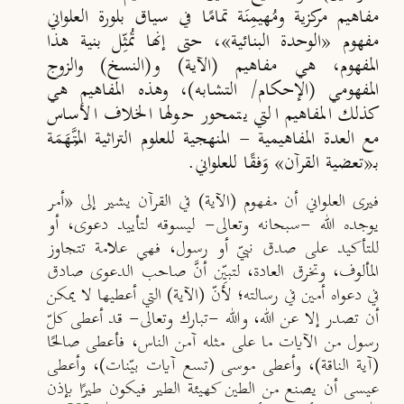
مفاهيم مركزية ومُهيمِنَة تمامًا في سياق بلورة العلواني
مفهوم «الوحدة البنائية»، حتى إنها تُمثِّل بنية هذا
المفهوم، هي مفاهيم (الآية) و(النسخ) والزوج
المفهومي (الإحكام/ التشابه)، وهذه المفاهيم هي
كذلك المفاهيم التي يتمحور حولها الخلاف الأساس
مع العدة المفاهيمية - المنهجية للعلوم التراثية المُتَّهَمَة
بـ«تعضية القرآن» وَفقًا للعلواني.
فيرى العلواني أن مفهوم (الآية) في القرآن يشير إلى «أمر
يوجده الله -سبحانه وتعالى- ليسوقه لتأييد دعوى، أو
للتأكيد على صدق نبيّ أو رسول، فهي علامة تتجاوز
المألوف، وتخرق العادة، لتبيِّن أنَّ صاحب الدعوى صادق
في دعواه أمين في رسالته؛ لأنّ (الآية) التي أعطيها لا يمكن
أن تصدر إلا عن الله، والله -تبارك وتعالى- قد أعطى كلّ
رسول من الآيات ما على مثله آمن الناس، فأعطى صالحًا
(آية الناقة)، وأعطى موسى (تسع آيات بيّنات)، وأعطى
عيسى أن يصنع من الطين كهيئة الطير فيكون طيرًا بإذن