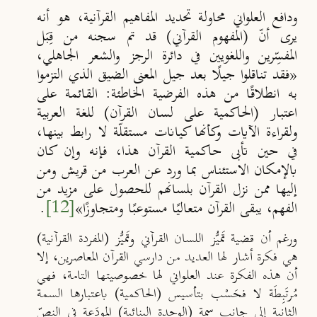
ودافع العلواني محاولة تحديد المفاهيم القرآنية، هو أنه
يرى أنّ (المفهوم القرآني)
قد تم سجنه من قِبَل
المفسِّرين واللغويين في دائرة الرجز والشعر الجاهلي،
«
فقد تناقلوا جيلًا بعد جيل المعنى الضيق الذي التزموا
به انطلاقًا من هذه الفرضية الخاطئة: القائمة على
اعتبار (الحاكمية على لسان القرآن) للغة العربية
ولقراءة الآيات وكأنها كيانات مستقلّة لا رابط بينها،
في حين تأبى حاكمية القرآن هذا، فإنه وإن كان
بالإمكان الاستئناس بما ورد عن العرب من قريش ومن
إليها ممن نزل القرآن بلسانهم للحصول على مزيد من
الفهم، يبقى القرآن متعالي
ا مستوعب
ا ومتجاوز
ا
»
[12]
.
ورغم أن قضية تَميُّز اللسان القرآني وتَميُّز (المفردة القرآنية)
هي فكرة أشار لها العديد من دارسي القرآن المعاصرين، إلا
أن هذه الفكرة عند العلواني لها خصوصيتها التامة، فهي
مُرتَبِطَة لا فحَسْب بتأسيس (الحاكمية) باعتبارها السمة
الثانية إلى جانب سمة (الوحدة البنائية) المودَعة في النصّ