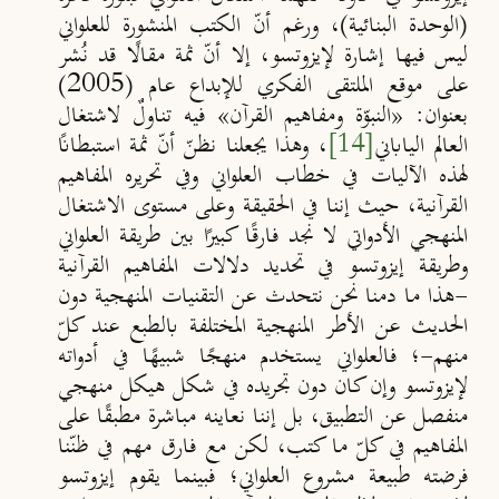
(الوحدة البنائية)، ورغم أنّ الكتب المنشورة للعلواني
ليس فيها إشارة لإيزوتسو، إلا أنّ ثمة مقالًا قد نُشر
على موقع الملتقى الفكري للإبداع عام (2005)
بعنوان: «النبوّة ومفاهيم القرآن» فيه تناولٌ لاشتغال
العالم الياباني
[14]
، وهذا يجعلنا نظنّ أنّ ثمة استبطانًا
لهذه الآليات في خطاب العلواني وفي تحريره المفاهيم
القرآنية، حيث إننا في الحقيقة وعلى مستوى الاشتغال
المنهجي الأدواتي لا نجد فارقًا كبيرًا بين طريقة العلواني
وطريقة إيزوتسو في تحديد دلالات المفاهيم القرآنية
-هذا ما دمنا نحن نتحدث عن التقنيات المنهجية دون
الحديث عن الأطر المنهجية المختلفة بالطبع عند كلّ
منهم-؛ فالعلواني يستخدم منهجًا شبيهًا في أدواته
لإيزوتسو وإن كان دون تجريده في شكل هيكل منهجي
منفصل عن التطبيق، بل إننا نعاينه مباشرة مطبقًا على
المفاهيم في كلّ ما كتب، لكن مع فارق مهم في ظنّنا
فرضته طبيعة مشروع العلواني؛ فبينما يقوم إيزوتسو