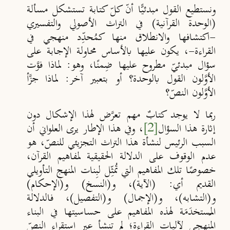
ونستطيع القول مبدئيًّا أنّ كلّ كتابة تستشكل مسألة
(الوحدة القرآنية) في التراث الأصولي والتفسيري
-اكتشافها والانطلاق منها كمُحدِّد منهجي في
القراءة-، يكون عليها بالأساس محاولة الإجابة على
سؤال مبدئيّ مطروح عليها ضِمنًا، وهو: لماذا فوَّت
الأوَّلون القول بالوحدة؟ أو بتعبير آخر: لماذا جزَّأ
الأوَّلون النصّ؟
ربما لا يوجد كتابٌ مهم تعرَّض لهذا الإشكال دون
إثارة هذا السؤال
[2]
، وفي هذا الإطار يرى العلواني أن
السبب الرئيس لنشأة هذا التراث التجزيئي للنصّ، هو
عدم الوقوف على الدلالة الحقيقية لمفاهيم القرآن،
خصوصًا تلك المفاهيم التي تُمثِّل لبِنات المنهج التأويلي
القديم أي: (الآية)، و(النسخ) و(الإحكام)
و(التشابه)، و(الإجمال) و(التفصيل)، فالدلالة
المٌستخدَمَة لهذه المفاهيم على حساسيتها في البناء
المنهجي لآليات القراءة؛ لم تنشأ عبر استقراء النصّ