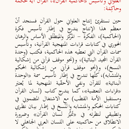
العلواني وتأسيس «حاكمية القرآن»، القرآن آية مُحكَمَة
وحاكِمَة:
حين نستقرئ إنتاج العلواني حول القرآن فسنجد أنّ
معظم هذا الإنتاج يندرج في إطار تأسيس فكرة
(الحاكمية)، الفكرة - المركز والمُنطلَق الأساس والرهان
المحوري في كتابات قراءات المنهجية القرآنية، وتأسيس
سمات القرآن التي تعطيه هذه الحاكمية، فكتب (وحدة
القرآن المجيد البنائية)، و(نحو موقف قرآني من إشكالية
النسخ)، و(نحو موقف قرآني من إشكالية المحكم
والمتشابه)، كلّها تندرج في إطار تأسيس سمة «الوحدة
البنائية» للقرآن ونفي الأحقّية المنهجية لما يُعتبَر
«قراءات التعضية»، كما يندرج كتاب (لسان القرآن
ومستقبل الأمة القطب) مع الاشتغال المضموني في
كتابات المحكم والمتشابه والنّسخ في إطار بيان نظري
وتطبيقي لنظرته في «تَميُّز لسان القرآن» وضرورة
الانطلاق من حاكميته على اللسان العربي الجاهلي لا