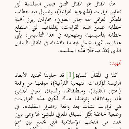
هذا المقال هو المقال الثاني ضمن السلسلة التي
تتناول قراءات (المنهجية القرآنية)، ونتناول فيه خطاب
المفكر العراقي طه جابر العلواني؛ محاوِلين إبراز أهمية
خطابه ضمن هذه القراءات، والمفاهيم التي اضطلع
خطابه بتأسيسها، ومنهجيته في هذا التأسيس، يأتي
هذا بعد تمهيد نجمل فيه ما ناقشناه في المقال السابق
الذي يُعَدّ مدخلًا لهذه السلسلة.
تمهيد:
كنّا في المقال السابق
[1]
قد حاولنا تحديد الأبعاد
الرئيسة لـ(قراءات المنهجية القرآنية)؛ موقعها من واقعة
(اهتزاز التقليد)، ومنطلقاتها، والسياق المعرفي المُنشِئ
لها، ورهاناتها، وتوصّلنا هناك لكون هذه القراءات؛
هي قراءات نشأت بعد واقعة «اهتزاز التقليد»، في
وضعية خاصّة تُمثِّل السياق المعرفي المُنشِئ لها وهي بروز
عدد من النخب الإسلامية التي تجمع بين الهمّ