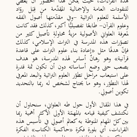
هذه القراءات، حيث يمكن لهذا الحضور أن يعطي
للنقودات العامة والإجمالية المُقدَّمة من قِبَل روّاد
الأسلمة للعلوم التراثية -وفي مقدّمتها أصول الفقه
وعلوم القرآن- طابعًا تفصيليًّا أكبر، كذلك فقد كانت
لمعرفة العلواني الأصولية مزيةُ محاولةِ تأصيل كثير من
تصوّرات هذه المدرسة في التراث الإسلامي، كذلك
فإنّ هدفًا مثل «إعادة بناء علوم التراث على قاعدة
قرآنية» وهو رهانٌ أساس لهذه المدرسة، هو هدف
يصعب حتى وضع أساساته دون أن تكون ثمة قدرة
على استيعاب مراحل تطوّر العلوم التراثية والبعد المعرفي
لهذا التطوّر، وهو ما يحتاج لشخص له ربما بالتحديد
تكوين أصولي.
في هذا المقال الأول حول طه العلواني، سنحاول أن
نكتشف كيفية قيامه بالمهمّة الأولى الأكثر أهمية ربما
بين كلّ المهام المنوطة به كعالم أصولي في تأسيس هذه
القراءات، أي بلورة فكرة «حاكمية الكتاب» الفكرة