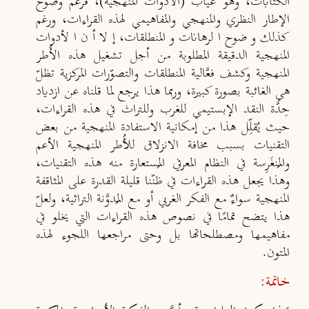
الكتابات، وهو غياب (الأدوات المنهجية)، فرغم وضوح
الإطار النظري والمنهجي والمفاهيمي لهذه القراءات، ورغم
كذلك وضوح الرهانات والمنطلقات، إلا أن الأدوات
المنهجية الدقيقة المطلوبة من أجل تشغيل هذه الأُطر
المنهجية وكشف فعَّالية المنطلقات والتصوّرات المركزية تظلّ
هي الغائبة بصورة كبيرة، وربما هذا يرجع لما قلناه عن ازدياد
حِدَّة النقد الإبستيمي للغرب وللتراث في هذه القراءات،
حيث يُقلِّل هذا من إمكانية الاستفادة المنهجية من بعض
التقنيات بسبب مخافة الانزلاق للأُطر المنهجية الأعم
والمُنغَرِسة في النظام المعرفي المُستعارة منه هذه التقنيات،
وهذا يجعل هذه القراءات في ظنّنا قليلة القدرة على المثاقفة
المنهجية سواءٌ مع الفكر الغربي أو مع المُدوَّنة التراثية، ولعلّ
هذا يتضح تمامًا في نصوص هذه القراءات التي يخلو في
مفاهيمها ومصطلحاتها بل وحتى مراجعها اللجوء لهذه
المتون.
خاتمة: