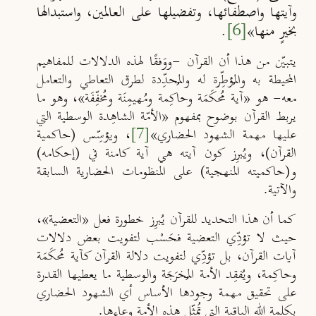
وآيتها واصطفائها، وتفضيلها على العالمين، واستبدالها
بخيرٍ منها
»
[6]
.
يتبيّن من هذا أن القرآن -ووَفقًا لهذه الدلالات للمفاهيم
المحيطة به والمُؤطِّرة له والمُحدِّدة لطرق التعاطي والتعامل
معه- هو
«
آية مُحكَمَة وحاكِمة ومُهيمِنَة ومُخفِّفَة
»
، وهو ما
يربط القرآن بوضوح بمفهوم
«
الأمّة الشاهِدة الوسطية التي
عليها مهمة الشهود الحضاري
»
[7]
،
ويؤسِّس
(
حاكمية
القرآن
)
، ويُبرِز كون آيته هي آية كامنة في
(
إحكامه
)
و
(
حاكميته المنهجية
)
على المنظومات الحضارية السابقة
والآتية.
كما أن هذا التحديد للقرآن يُبرِز خطورة فعل
«
التعضية
»
،
حيث لا تؤدِّي التعضية فحَسْب لتفويت بعض دلالات
آيات القرآن، بل تؤدِّي لتفويت دلالة القرآن كآية مُحكَمَة
وحاكِمة، ويُفقِد الأمة المُخرَجَة والوسطية ما يعطيها القدرة
على تحقيق مهمة وجودها الأساس أي الشهود الحضاري
بكلمة الله الباقية التي تُمثِّل هذه الأمة وعاءها.