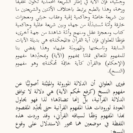
وحِسّية، فإنّ الآية في إطار الشريعة المحمدية تكون تخفيفًا
ورحمة، وهذا بالطبع يرتبط باختلاف الأمّتين والشريعتين ما
بين شريعة خاصّة وحاكمية إلهية وعقاب حسِّي ومعجزات
خارقة وأمّة مُستبدَلَة من جهة، وبين شريعة عالمية وحاكمية
كتاب ومعجزة عقل ومنهج وأمّة شاهدة من جهة أخرى،
فوَفقًا للعلواني فإن آية القرآن
«
المُحكَمَة
»
هي بديلة الآيات
السابقة وناسختها والمُهيمِنَة عليها، وهذا يفضي بنا
للمفهوم المتعالق تمامًا بمفهوم (الآية) وبمحدِّدها مفهوم
(
الإحكام)
«
القرآن كآية خاتِمَة مُحكَمَة
»
وهو مفهوم
(النسخ).
فيرى العلواني أن الدلالة الموروثة والمُثبَّتة أصوليًّا عن
مفهوم النسخ (كرفعٍ لحكم الآية) هي دلالة لا توافق
الدلالة القرآنية، بل إنها تضادّها؛ لذا فهو يحاول
العودة لورودات هذا المفهوم القرآنية حتى يُحدِّد المقصود
بهذا المفهوم وَفقًا لسياقه القرآني، وقد وردت هذه
اللفظة في موضعين هما محور الاستدلال على وقوع
النسخ: