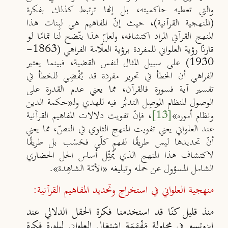
والتي تعطيه حاكميته، بل إنها ترتبط كذلك بفكرة
(المنهجية القرآنية)، حيث إنّ المفاهيم هي لبِنات هذا
المنهج القرآني المراد اكتشافه، ولعلّ هذا يتّضح لنا تمامًا لو
قارنّا رؤية العلواني للمفردة برؤية العلّامة الفراهي (1863-
1930) على سبيل المثال لنفس القضية، فبينما يعتبر
الفراهي أن الخطأ في تحرير مفردة قد يُفْضِي للخطأ في
تفسير آية فسورة فالقرآن، مما يعني عدم القدرة على
الوصول للنظام المُوصِل التدبُّر فيه للهدي ولـ
«
حكمة الدين
ونظام أموره
»
[13]
، فإنّ تفويت دلالات المفاهيم القرآنية
عند العلواني يعني تفويت المنهج الثاوي في النصّ، مما يعني
أنّ تحديدها ليس طريقًا لفهمٍ كلّي فحَسْب بل طريقًا
لاكتشاف هذا المنهج الذي يُمثِّل أساس الحل الحضاري
الشامل المسؤول عن حمله وتبليغه
«
الأمّة الشاهِدة
»
.
منهجية العلواني في استخراج وتحديد المفاهيم القرآنية:
منذ قليل كنّا قد استخدمنا فكرة الحقل الدلالي عند
إيزوتسو في محاولة مَفْهَمَة اشتغال العلواني لبلورة فكرة