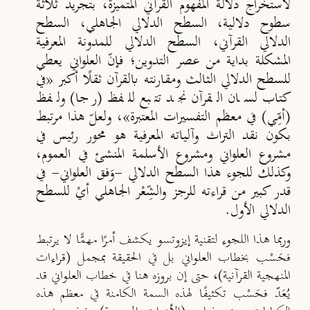
لاستخراج دلالة المفهوم القرآني المتميزة، بتجريد ثلاثة
سطوح دلالية، السطح الدلالي الجاهلي، السطح
الدلالي القرآني، السطح الدلالي للمدونة المعرفية
المشكلة بداية من عصر التدوين؛ فإنّ العلواني يعطي
للسطح الدلالي الثالث ومقارنته بالقرآن ثقلًا أكبر «في
كتاب لسان القرآن نجد تتبع للفظ (رجا) ولفظ
(أمِّي) في معظم التفسيرات المعتبرة»، ولعلّ هذا مرتبط
بكون نقد التراث وآلياته المعرفية هو محور رئيس في
مشروع العلواني ومشروع الأسلمة المنشئ في العموم،
وكذلك للجوء هذا السطح الدلالي -وَفق العلواني- في
قدر كبير من قراءته للرجز والشِّعْر الجاهلي أيْ للسطح
الدلالي الأول.
وربما هذا اللجوء لتقنية إيزوتسو يكشف أمرًا مهمًّا لا يرتبط
فحَسْب بخطاب العلواني بل في الحقيقة بمجمل (قراءات
المنهجية القرآنية)، حتى إن بروزه هنا في خطاب العلواني قد
يُعَدّ فحَسْب تكثيفًا لهذه السمة الكامنة في معظم هذه