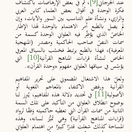
عند الجرجاني
[9]
، ثم في بعض الإرهاصات باكتشاف
فكرة الوحدة في أقوال بعض العلماء كابن العربي
والرازي، ونشأة علم التناسب بين السور والآيات، وإن
لم يصل بالطبع أمر الاهتمام بالوحدة لهذا الإطار
الخاصّ الذي يؤطِّر فيه العلواني الوحدة كسمة من
سمات النصّ صاحب الحاكمية ومصدر (المنهجية
المعرفية)، فهذا بالطبع يرتبط فحَسْب بالسياق المعرفي
الخاص لنشأة قراءات المناهج القرآنية
[10]
التي
يؤسِّس في سياقها العلواني مفهوم «وحدة القرآن».
ولعلّ هذا الاشتغال المضموني على تحرير المفاهيم
القرآنية ورفض الاكتفاء بالمعاجم اللغوية أو
الأصولية
[11]
في تحديد دلالة هذه المفاهيم، يُبرِز لنا
بوضوح انطلاق العلواني من التأكيد على تلك السمة
الثانية من سمات القرآن التي تعطيه حاكميته وَفقًا لرواد
(قراءات المناهج القرآنية) وهي تَميُّز لسانه، وهذه
المساحة كذلك شغلت قدرًا كبيرًا من اهتمام العلواني