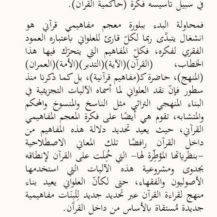
في سبيل تأسيسه فكرة (حاكمية القرآن).
فمحاولة البدء ببلورة معجم مفاهيمي قرآني هو
انشغال يتبدَّى ربما لكلّ قارئ للعلواني باعتباره العمود
الفقري لفكره، فكلّ المفاهيم التي يتحرّك فيها هذا
الخطاب، (القرآن)
(الآية
)
(التدبر
)
(الأمة
)
(العمران
)
(المنهج
)
، حاضرة كـ(مفاهيم قرآنية
)
، بل كما ذكرنا منذ
سطور فإن
نقد العلواني لما أسماه الآليات التجزيئية في
البناء المنهجي التراثي مثل الناسخ والمنسوخ والمحكم
والمتشابه، تقوم هي أيضًا على فكرة المعجم المفاهيمي
القرآني، حيث يعيد تحديد دلالة هذه المفاهيم من
داخل القرآن رافضًا تلك المعاني الاصطلاحية
-بنظرياتها المؤطِّرة لها- التي حُمِلَت على القرآن لإنطاقه
بجدوى ومشروعية هذه الآليات التي استخدمها
الأصوليون والفقهاء، حتى لكأن
ّ العلواني يعيد بناء
منهج لقراءة القرآن عبر تحديد جديد لِلَبِنَات مفاهيمية
جديدة مُستقاة بالأساس من داخل القرآن.