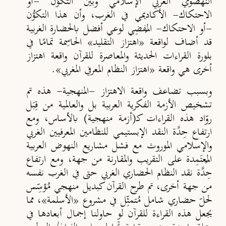
النهضوي العربي الإسلامي وبين التكوُّن -أو
الاحتكاك- الأكاديمي في الغرب، وأن هذا التكوُّن
-أو الاحتكاك- المُفضِي لوعي أفضل بالحضارة الغربية
قد أضاف لواقعة «اهتزاز التقليد» الحاسِمة تمامًا في
بلورة القراءات الحديثة والمعاصرة للقرآن واقعة اهتزاز
أخرى هي واقعة «اهتزاز النظام المعرفي المغربي».
وبسبب تضاعف واقعة الاهتزاز -المنهجية- هذه تم
تشخيص الأزمة الفكرية العربية بل والعالمية من قِبَل
روّاد هذه القراءات كـ(أزمة منهجية) بالأساس، ومع
ارتفاع حِدَّة النقد الإبستيمي للنظامين المعرفيين الغربي
والإسلامي الموروث مع فشل مشاريع النهوض العربية
المُعتَمِدة على التقريب والمقارنة من جهة، ومع ارتفاع
حِدَّة نقد النظام الحضاري الغربي حتى في الغرب نفسه
من جهة أخرى، تم طرح القرآن كبديل منهجي مُؤسِّس
لحلّ حضاري شامل مُتمثِّل في مشروع «الأسلمة»، مما
يجعل هذه القراءة للقرآن لو حاولنا إجمال أبعادها في