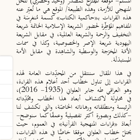
المسلم- موقعه المُقتَرَح كمصدر (وحيد وحصري) للحل
المنهجي للأزمة، وهذه الطبيعة/ الموقع هي ما تُعبِّر عنه
هذه القراءات بـ«حاكمية الكتاب» كسمة مُنغرِسَة في
المفاهيم المُؤطِّرة لحضور الشريعة الإسلامية الخاتمة شريعة
التخفيف والرحمة والشريعة العالمية، في مقابل الشريعة
اليهودية شريعة الإصر والخصوصية، وكذا في سمات
الأمّة المُخرَجة والوسطية والشاهِدة في مقابل الأمة
المُستبدَلَة.
في هذا المقال سننتقل من المُحدِّدات العامة لهذه
القراءات إلى تناول خطاب أحد أعلام هذه القراءة،
وهو العراقي طه جابر العلواني (1935- 2016)،
في محاولة لاكتشاف أبعاد هذا الخطاب ومحُدِّداته
الرئيسة ومنطلقاته ورهاناته الخاصّة، والتي تكشف لنا
-كذلك وبصورة أكثر تفصيليةً وعمقًا كما سنوضح-
أبعادَ «قراءات المنهجية القرآنية» في العموم، حيث
يحتلّ خطاب العلواني موقعًا خاصًّا في هذه القراءات،