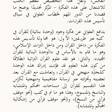
العكس، ولعلّ هذا التخصيص لمعظم الكتب
للاشتغال على هذه الفكرة - المركز تحديدًا يوضح ما
قصدنا من الدور المهم لخطاب العلواني في سياق
تأسيس هذه القراءات.
يدافع العلواني عن فكرة وجود (وحدة بنائية) للقرآن في
كتبه عبر طريقين؛ الأول: هو محاولة تأسيس هذه
الفكرة من داخل القرآن ومن داخل التراث الإسلامي،
وهو ما قام به بالأساس في «الوحدة البنائية للقرآن
المجيد». والثاني: هو نقد علوم القرآن التراثية انطلاقًا
من كون هذه العلوم قد فوَّتت إدراك هذه الوحدة
كمُحدِّد منهجي في القرآن، وتعاملت مع القرآن بعد
تعضيته وتجزئته عبر ترسانة مفاهيمية ومنهجية تُكرِّس
هذا التقسيم للقرآن إلى مساحات المحكم والمتشابه
والناسخ والمنسوخ، وهذا هو ما تم في كتب (نحو موقف
قرآني من النسخ)، و(نحو موقف قرآني من إشكالية
المحكم والمتشابه).