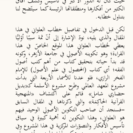
حيث كان له الدور الأكبر في تأسيس وكشف آفاق
الكثير من أفكارها ومنطلقاتها الرئيسة كما سيتّضح لنا
بتناول خطابه.
لكن قبل الدخول في تفاصيل خطاب العلواني في هذا
المقال والذي يليه، نودّ الإشارة إلى أنّ ثمة سببًا أوّليًّا
يعطي لخطاب العلواني هذا الموقع الخاصّ في هذا
القراءة؛ وهو تكوينه الأصولي في جامعة الأزهر، وكونه
قد بدأ حياته بتحقيق كتاب من أهم كتب أصول
الفقه؛ أي كتاب (المحصول في علم الأصول) للإمام
الفخر الرازي، فلو عدنا للأسماء الأربعة التي بدأت
مشروع المعهد العالمي وطرح مشروع الأسلمة كـ«بديل
حضاري شامل» قائم على اكتشاف «المنهجية
القرآنية الحاكِمَة» والتي ذكرناها في المقال السابق
=فسنجد أن صاحب التكوين الأصولي الوحيد فيهم
هو العلواني، وهذا التكوين له أهمية كبيرة في سياق
تأسيس الأفكار والتصوّرات المركزية في هذا المشروع وفي