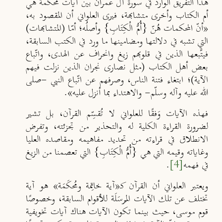
هذا التفريق الوارد في سورة آل عمران بين آيات محكَمة هي
أم الكتاب وأخرى متشابهة، فيرى العلواني أن المقصود به،
«أنّ المحكمات ه
ن
ّ
{أ
مّ
الْك
ت
اب
} وأصل
ه؛ أمّا (المتشابهات)
التي تشبه في دلالتها ومضامينها ما ورد في الكتب السابقة،
فيتَّبعها الذين في قلوبهم زيغ وانحراف عن الهدى، وات
ّباع
بعض أهل الكتاب (مثل نصارى نجران الذين نزلت فيهم
الآية)؛ ابتغاء فتنة الناس، وصرفهم عن اتّباع النبي -صلى
الله عليه وآله وسلّم- والاهتداء بما أنزل عليه».
فهذه الآيات وَفقًا للعلواني لا تُقسِّم القرآن، بل تشير
لضرورة القراءة الكلية له والتحذير من تجزئته، وتفرض
الانطلاق في قراءته من تحديد مفاهيمه ومقاصده العليا
وغاياته وقيمه التي هي {أُ
م
الْك
ت
َابِ} التي تعصمنا من الزيغ
في فهمه
[4]
.
ويعتبر العلواني أن القرآن كـ
«
آية خاتِمة ومُحكَمَة
»
هو آية
تختلف عن تلك الآيات المُرسَلَة للأقوام السابقة، وخصوصًا
قوم موسى، حيث بينما تكون الآيات هناك آيات تخويفية