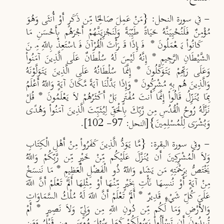
- في سورة النحل:
{
مَنْ عَمِلَ صَالِحًا مِّن ذَكَرٍ أَوْ أُنثَى وَهُوَ
مُؤْمِنٌ فَلَنُحْيِيَنَّهُ حَيَاةً طَيِّبَةً وَلَنَجْزِيَنَّهُمْ أَجْرَهُم بِأَحْسَنِ مَا
كَانُواْ يَعْمَلُونَ * فَإِذَا قَرَأْتَ الْقُرْآنَ فَاسْتَعِذْ بِاللّهِ مِنَ
الشَّيْطَانِ الرَّجِيمِ * إِنَّهُ لَيْسَ لَهُ سُلْطَانٌ عَلَى الَّذِينَ آمَنُواْ
وَعَلَى رَبِّهِمْ يَتَوَكَّلُونَ * إِنَّمَا سُلْطَانُهُ عَلَى الَّذِينَ يَتَوَلَّوْنَهُ
وَالَّذِينَ هُم بِهِ مُشْرِكُونَ * وَإِذَا بَدَّلْنَا آيَةً مَّكَانَ آيَةٍ وَاللّهُ أَعْلَمُ
بِمَا يُنَزِّلُ قَالُواْ إِنَّمَا أَنتَ مُفْتَرٍ بَلْ أَكْثَرُهُمْ لاَ يَعْلَمُونَ * قُلْ
نَزَّلَهُ رُوحُ الْقُدُسِ مِن رَّبِّكَ بِالْحَقِّ لِيُثَبِّتَ الَّذِينَ آمَنُواْ وَهُدًى
وَبُشْرَى لِلْمُسْلِمِينَ}
[النحل: 97- 102].
- وفي سورة البقرة:
{
مَّا يَوَدُّ الَّذِينَ كَفَرُواْ مِنْ أَهْلِ الْكِتَابِ
وَلاَ الْمُشْرِكِينَ أَن يُنَزَّلَ عَلَيْكُم مِّنْ خَيْرٍ مِّن رَّبِّكُمْ وَاللّهُ
يَخْتَصُّ بِرَحْمَتِهِ مَن يَشَاء وَاللّهُ ذُو الْفَضْلِ الْعَظِيمِ * مَا نَنسَخْ
مِنْ آيَةٍ أَوْ نُنسِهَا نَأْتِ بِخَيْرٍ مِّنْهَا أَوْ مِثْلِهَا أَلَمْ تَعْلَمْ أَنَّ اللّهَ
عَلَىَ كُلِّ شَيْءٍ قَدِيرٌ * أَلَمْ تَعْلَمْ أَنَّ اللّهَ لَهُ مُلْكُ السَّمَاوَاتِ
وَالأَرْضِ وَمَا لَكُم مِّن دُونِ اللّهِ مِن وَلِيٍّ وَلاَ نَصِيرٍ * أَمْ
تُرِيدُونَ أَن تَسْأَلُواْ رَسُولَكُمْ كَمَا سُئِلَ مُوسَى مِن قَبْلُ وَمَن