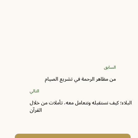
2026-06-20 - 04 محرم 1448
الأساليب الخبرية والإنشائية وعلاقتها بتوجيه
مشكل القرآن
المؤلف :
ياسر بن حامد المطيري
السابق
من مظاهر الرحمة في تشريع الصيام
التالي
البلاء؛ كيف نستقبله ونتعامل معه، تأملات من خلال
القرآن