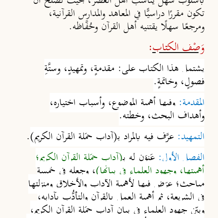
بأسلوب سهل يناسب أهل العصر، بحيث تصلح أن
تكون مقررًا دراسيًّا في المعاهد والمدارس القرآنية،
ومرجعًا سهلًا يقتنيه أهل القرآن وحُفَّاظه.
وَصْف الكتاب
:
يشتمل هذا الكتاب على: مقدمةٍ، وتمهيدٍ، وستَّةِ
فصولٍ، وخاتمةٍ.
المقدمة:
وفيها أهمية الموضوع، وأسباب اختياره،
وأهداف البحث، وخطته.
التمهيد:
عرَّف فيه بالمراد بـ(آداب حمَلة القرآن الكريم)
.
الفصل الأول:
عَنوَن له بـ
(آداب حمَلة القرآن الكريم؛
أهميتها، وجهود العلماء في بيانها)
، وجعله في خمسة
مباحث؛
عرَض فيها ل
أهمية الآداب والأخلاق ومنزلتها
في الشريعة، ثم أهمية العمل بالقرآن والتأدُّب بآدابه
،
وبيّن
جهود العلماء في بيان آداب حمَلة القرآن الكريم
،