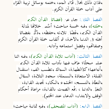
وقارَن ذلك بحال قُرّاء اليوم، وختمه بوسائل تربية القرّاء
على آداب حملة القرآن الكريم.
الفصل الثاني:
جاء عن
(فضائل القرآن الكريم
وحمَلته)
، وفيه خمسة مباحث؛
أسَّس خلالها لمنزلة
القرآن الكريم
، و
فَضْل تلاوته وحفظه
، وذكَّر ب
فضائل
أهله في الدنيا
والآخرة
، ثم ألقاب حملة القرآن الكريم
وصفاتهم، وفضل استماعه وآدابه.
الفصل الثالث:
(آداب تلاوة القرآن الكريم)
، وفيه اثنا
عشر مبحثًا؛
عرَّف فيها بآداب تلاوة القرآن الكريم
وأنواع
ها؛ كـ(
الطهارة
،
السواك وتطييب الفم
،
استقبال
القبلة
،
الاستعاذة والبسملة
،
سجود التلاوة
،
السؤال
والتعوُّذ والتسبيح
،
الخشوع والبكاء
،
تجويد القراءة
،
التغنِّي والترتيل
،
رَفْع الصوت بالقراءة
،
مراعاة أحكام
الوقف والابتداء، الدعاء عند الختم)
.
الفصل الرابع:
(آداب المصحف)
، وفيه ثمانية مباحث؛