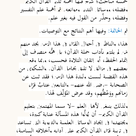
خمسة مباحث؛
شرح فيها أهمية تدبر القرآن الكريم
وفضله
، و
وسائل التدب
ر و
موانع
ه.
ثم
أهمية علم التفسير
وفضله، وحذَّر من القول فيه بغير علم.
ثم
الخاتمة:
وفيها أهم النتائج مع التوصيات.
هذا، والناظر في أحوال القرّاء في هذا الزمن يجد منهم
مَن لم يلتزم بآداب حملة القرآن؛ بل همُّه منصرف إلى
إتمام الحفظ، أو إتقان التلاوة فحسب، وربما وقع
بعضهم في مزالق لا تليق بحامل القرآن. والشكوى من
هذه القضية ليست وليدة هذا الزمن؛ فقد ثبت عن
الصحابة -رضي الله عنهم- والتابعين عتابُ قرّاء
زمانهم ووَعْظُهم، وقد عرض المؤلِّف لهذا.
ولذلك ينبغي لأهل العلم -لا سيما المهتمين بتعليم
القرآن الكريم- أن يُولُوا هذه المسألة عناية كبيرة،
ويجتهدوا في إيجاد الوسائل العلمية والتربوية التي تساعد
في تربية قرّاء القرآن الكريم على آدابه وأخلاقه السامية،