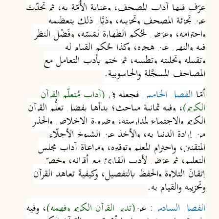
عرّف فيها آداب المصحف
، و
عناية الأُمّة به،
ثم تحدّث
عن
تجزئة المصحف وتحزيبه، وذيَّل ذلك بتعظيمه
واحترامه
، وعرَض
لحُكم الطهارة لِمَسّه
، و
فَضْل النظر
فيه والنهي عن هجر
ه، وكذا
حُكم القيام له
وتقبيله
وتحليته وتطييبه، ثم ختم بأدب التعامل مع
المصاحف المسجَّلة والحاسوبية.
أمّا
الفصل الخامس
فجعله في
(آداب مُتعلِّم القرآن
الكريم)
، وفيه ثمانية مباحث؛ بدأها بفضل تعلُّم القرآن
الكريم والاجتماع لمدارسته، وضرورة الإخلاص والحذر
من إرادة الدنيا ب
ه
، و
الأخذ عن الشيوخ الأجلّاء
المتقنين
، وا
حترام المعلم وتوقيره
، ومراعاة آداب مجلس
التعليم
، ثم عرَض ل
أدب القارئ مع أقرانه
، وخصّ
إتقانَ التلاوة والحفظ
بالتفصيل، وكيفيةَ تعاهد القرآن
وتحزيبه والقيام به.
الفصل السادس:
عن
(تدبر القرآن الكريم وفهمه)
، وفيه