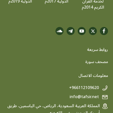
الجائزة العالمية
جائزة الكويت
جائزة الكويت
لخدمة القرآن
الدولية 2017م
الدولية 2019م
الكريم 2014م
روابط سريعة
footer menu
مصحف سورة
معلومات الاتصال
+966112109620
info@tafsir.net
المملكة العربية السعودية، الرياض، حي الياسمين، طريق