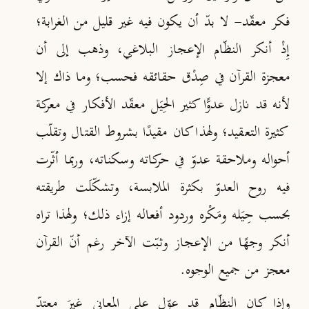
فكر معقّد- لا بدّ أن يكون فيه غير قليل من الغرابة؛
إِذْ أنكر النظّام الإعجاز البلاغي، وذهب إلى أن
معجزة القرآن في صِدْق حقائقه فحسب؛ وما ذاك إلا
لأنه قد نازل عدوًّا كثير الحِيَل معقّد الأفكار في معركة
كثيرة التعقيد؛ ولهذا كان مقيدًا بشروط القتال وتقلّب
أحواله وملاحقة عدوّ في حركاته وسكناته، وربما أثّرت
فيه روح العدوّ بكثرة الملابسة، وتشكّلَت طريقته
بحسب حِيَله ومَكْره وردود أفعاله إزاء ذلك؛ ولهذا تراه
أنكر وجهًا من الإعجاز وثـبّت الآخر رغم أنّ القرآن
معجز من جميع الوجوه.
وإذا كان النظّام قد عوّل على المعاني غيرَ معتدّ