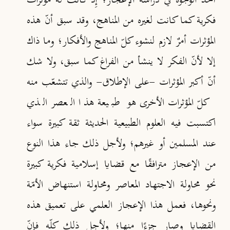
أحد الوجوه في دراسة الإعجاز؛ إِذْ كانت له مؤثرات
فكرية كما كانت لغيره من المناهج، وقد سبق أنّ هذه
المؤثرات أمرٌ لازم لنشوء كلّ المناهج والأفكار؛ وما ذاك
إلا لأنّ الفكر لا ينشأ من الفراغ كما سبق، ولا شك
أنّ أكبر المؤثرات -على الإطلاق- والذي تتشعّب منه
كلّ المؤثرات الأخرى هو طبيعة هذا العصر الذي
اكتسبت فيه العلوم الطبيعية الحديثة ثقة كبيرة سواء
عند المسلمين أو غيرهم؛ ولأجل ذلك جاء هذا النوع
من الإعجاز مترافقًا مع قضايا إسلامية فكرية كبيرة
نحو محاولة الاجتهاد المعاصر ومحاولة استنهاض الأمّة
ونحوها، فعمل هذا الإعجاز العلمي على تعميق هذه
القضايا وصار جزءًا منها؛ ولأجل ذلك كلّه فإنّ