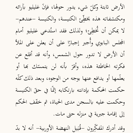
الأرض ثابتة وكلّ شيء يدور حولها، فإنّ غليليو بآرائه
ومكتشفاته هذه يخطِّئ الكنيسة، والكنيسة -عندهم-
لا يمكن أن تُخطِئ؛ ولذلك فقد استُدعي غليليو أمام
المجلس البابوي وأُجبر إجبارًا على أن يعلن على الملأ
أن الأرض لا تدور حول الشمس، وأنه قد أقلع عن
فكرته الخاطئة هذه، وأقرّ بأنه لن يتمسّك بها أو
يعلّمها أو يدافع عنها بوجه من الوجوه، وبعد ذلك كلّه
حكمت المحكمة بإدانته بارتكابه إثمًا في حقّ الكنيسة
وحكمت عليه بالسجن مدى الحياة، ثم خفّف الحكم
إلى إقامة جبرية في منزله حتى مات
.
وقد أدرك المفكِّرون -قُبَيل النهضة الأوربية- أنه لا بدّ