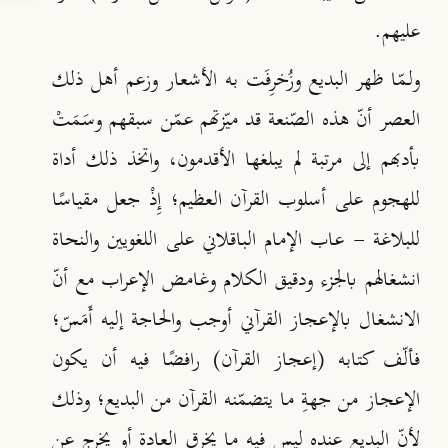
عليهم.
ولـمّا ظهر البديع وزُخرِفَت به الأشعار وزعم أهل ذلك
العصر أنّ هذه الصّنعة قد ميّزتهم عمّن سبقهم وسَـمَتْ
بأدبهم إلى مرتبة لم يبلغها الأقدمون، واتخذ ذلك أداة
للهجوم على أسلوب القرآن العظيم؛ إِذْ جعل مقياسًا
للبلاغة - عاب الإمام الباقلاني على اللغويين والنحاة
انشغالهم بالجزء ودقيق الكلام وغامض الإعراب مع أنّ
الانشغال بالإعجاز القرآني أوجب والحاجة إليه أَمَسّ؛
فألّف كتابه (إعجاز القرآن) رافضًا فيه أن يكون
الإعجاز من جهةِ ما يتضمّنه القرآن من البديع؛ وذلك
لأنّ البديع عنده ليس فيه ما يخرق العادة أو يخرج عن