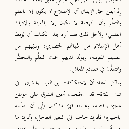
تلخيص باريز)، من أجلِ غرضٍ معين وهدف محدّد؛
إِذْ أيقن حقّ الإيقان أن الإصلاح لا يكون إلا بالعلم
والتعلُّم وأن النهضة لا تكون إلا بالمعرفة والإدراك
العلمي؛ ولأجل ذلك فقد أراد بهذا الكتاب أن يُوقظ
أهل الإسلام من سُباتهم الحضاري، وينبّههم من
غفلتهم المعرفية، ويولّد لديهم حُبّ التعلُّم والتحضُّر
والتمدُّن في صنائع المعاش.
ويذكر العقاد أنّ الاحتكاكات بين الغرب والشرق -في
تلك الفترة- قد: «فتحت أعين الشرق على مواطن
عجزه ونقصه، وعلّمته قهرًا ما كان يأبى أن يتعلّمه
باختياره؛ فأدرك حاجته إلى التغيير العاجل، وأدرك ما