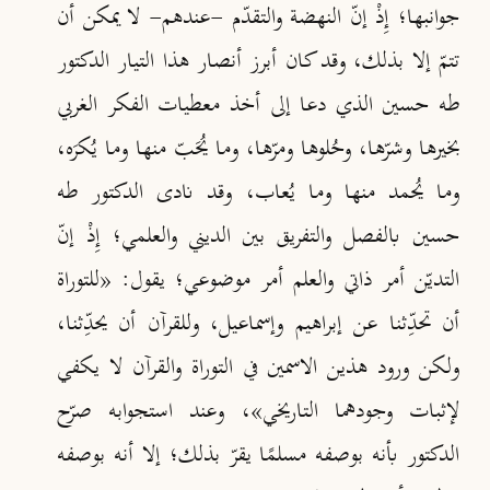
جوانبها؛ إِذْ إنّ النهضة والتقدّم -عندهم- لا يمكن أن
تتمّ إلا بذلك، وقد كان أبرز أنصار هذا التيار الدكتور
طه حسين الذي دعا إلى أخذ معطيات الفكر الغربي
بخيرها وشرّها، وحُلوها ومرّها، وما يُحَبّ منها وما يُكرَه،
وما يُحمد منها وما يُعاب، وقد نادى الدكتور طه
حسين بالفصل والتفريق بين الديني والعلمي؛ إِذْ إنّ
التديّن أمر ذاتي والعلم أمر موضوعي؛ يقول: «للتوراة
أن تحدِّثنا عن إبراهيم وإسماعيل، وللقرآن أن يحدِّثنا،
ولكن ورود هذين الاسمين في التوراة والقرآن لا يكفي
لإثبات وجودهما التاريخي»، وعند استجوابه صرّح
الدكتور بأنه بوصفه مسلمًا يقرّ بذلك؛ إلا أنه بوصفه