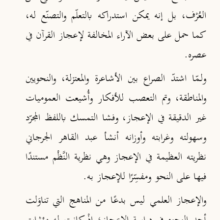
العُرْف، بل إنه يمكن استدراكه بالتعلّم والتصنّع له،
كما حمل على بعض الآراء المخالفة لإعجاز القرآن في
عصره.
ولـمّا اشتدّ الصراع بين الأشاعرة والمعتزلة، والنحويين
والمناطقة، وتم التعصب للأفكار وأُشيعت العموميات
غير الدقيقة في الإعجاز، وفشا التمسك باللفظ المجرّد
وسهولته وغرابته وأوزانه أنشأ عبد القاهر الجرجاني
نظريته العظيمة في الإعجاز وهي نظرية النَّظْم مستندًا
فيها على النحو ومفسِّرًا للإعجاز به.
والإعجاز العلمي ليس بدعًا من المناهج التي تناوَلت