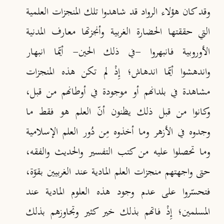
وقد كان هؤلاء الرواد قد شاهدوا تلك المنجزات العلمية
التي حققتها الحضارة الغربية وأنجزتها معارف المدنية
الأوروبية فانبهروا -في ذلك الحين- أيّما انبهار
واندهشوا أيّما اندهاش؛ إِذْ لم تكن هذه المنجزات
مشاهدة في بلدانهم أو موجودة في أوطانهم من قبل،
وكانوا من قبل ذلك يظنون أنّ العلم هو فقط ما
وجدوه في الأزهر وما أخذوه مِن دُور العلم الإسلامية
وما تحصلوا عليه من كتب التفسير والحديث والفقه،
حتى واجهتهم منجزات العلم المادية عند الغربيين بقوّة،
فتحسّروا على عدم وجود هذه العلوم المادية عند
المسلمين؛ إِذْ فاتهم بذلك خير كثير وتجاوزهم بذلك