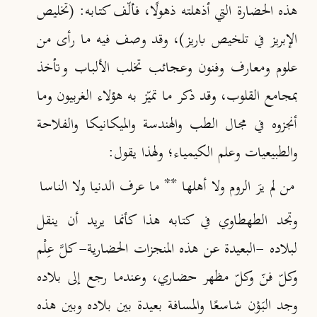
هذه الحضارة التي أذهلته ذهولًا، فألّف كتابه: (تخليص
الإبريز في تلخيص باريز)، وقد وصف فيه ما رأى من
علوم ومعارف وفنون وعجائب تخلب الألباب وتأخذ
بمجامع القلوب، وقد ذكر ما تميّز به هؤلاء الغربيون وما
أنجزوه في مجال الطب والهندسة والميكانيكا والفلاحة
والطبيعيات وعلم الكيمياء؛ ولهذا يقول
:
من لم يرَ الروم ولا أهلها ** ما عرف الدنيا ولا الناسا
وتجد الطهطاوي في كتابه هذا كأنما يريد أن ينقل
لبلاده -البعيدة عن هذه المنجزات الحضارية- كلَّ عِلْم
وكلّ فنّ وكلّ مظهر حضاري، وعندما رجع إلى بلاده
وجد البَوْن شاسعًا والمسافة بعيدة بين بلاده وبين هذه