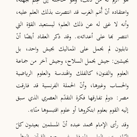
هو ألزم له من ذلك، وهو حاجته إلى عِلْم يجهله،
واعتقاده أنّ أُمَم الغرب قد انتصرت بذلك العلم عليه،
وأنه لا غنى له عن ذلك العلم؛ ليستعيد القوّة التي
انتصر بها على أعدائه»
. وقد ذكر العقاد أيضًا أنّ
نابليون لم يحمل على المماليك بجيش واحد، بل
بجيشين: جيش يحمل السلاح، وجيش آخر من جماعة
العلوم والفنون؛ كالفلك والهندسة والعلوم الرياضية
والحساب وغيرها، وأنّ الحملة الفرنسية قد فارقت
مصر: «ولم تفارقها فكرة التقدّم العصري الذي سبق
إليه القوم بعلوم ابتكروها أو علوم اقتبسوها منّا»
.
وقد رأى الإمام محمد عبده أنّ المسلمين بعيدون كلّ