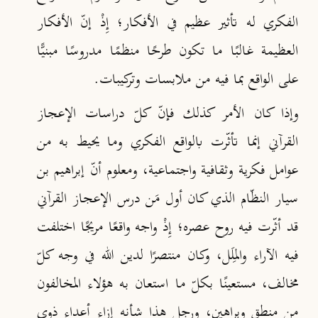
الفكري له تأثير عظيم في الأفكار؛ إِذْ إنّ الأفكار
العظيمة غالبًا ما تكون طرحًا منظمًا مدروسًا مبنيًّا
على الواقع بما فيه من ملابسات وتركيبات.
وإذا كان الأمر كذلك فإنّ كلّ دراسات الإعجاز
القرآني إنما تأثّرت بالواقع الفكري وما يحيط به من
عوامل فكرية وثقافية واجتماعية، ومعلوم أنّ إبراهيم بن
سيار النظّام الذي كان أول مَن درس الإعجاز القرآني
قد أثّرت فيه روح عصره؛ إِذْ واجه واقعًا مريجًا اختلفت
فيه الآراء والمِلَل، وكان منتصرًا لدين الله في وجه كلّ
مخالف، مستعينًا بكلّ ما استعان به هؤلاء المخالفون
من منطق وبراهين، ورجل هذا شأنه إزاء أعداء ذوي