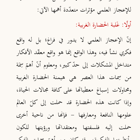
للإعجاز العلمي مؤثرات متعدّدة أهمها الآتي:
أولًا: غَلبة الحضارة الغربية:
إنّ الإعجاز العلمي لا يدور في فراغ؛ بل له واقع
فكري نشأ فيه، وهذا الواقع إنما هو واقع معقّد الأفكار
متداخل المشكلات إلى حدّ كبير، ومعلوم أنّ أهمّ سِمَة
من سِمات هذا العصر هي هيمنة الحضارة الغربية
ومحاولات إسباغ معطياتها على كافة مجالات الحياة،
وإذا كانت هذه الحضارة قد حملت إلى كلّ العالم
علومها النافعة ومعارفها - فإنها من ناحية أخرى
حملت إليه فلسفتها ومعتقداتها ورؤيتها للكون