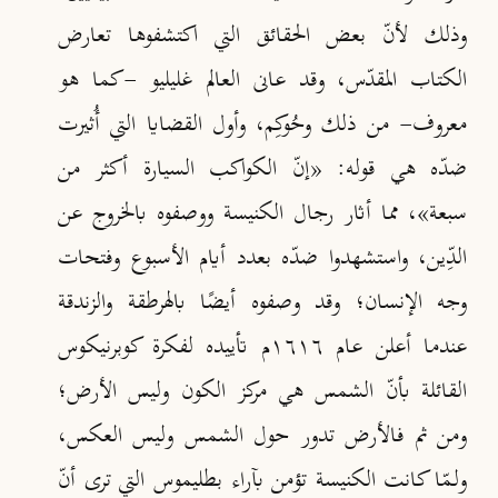
وذلك لأنّ بعض الحقائق التي اكتشفوها تعارض
الكتاب المقدّس، وقد عانى العالم غليليو -كما هو
معروف- من ذلك وحُوكِم، وأول القضايا التي أُثيرت
ضدّه هي قوله: «إنّ الكواكب السيارة أكثر من
سبعة»، مما أثار رجال الكنيسة ووصفوه بالخروج عن
الدِّين، واستشهدوا ضدّه بعدد أيام الأسبوع وفتحات
وجه الإنسان؛ وقد وصفوه أيضًا بالهرطقة والزندقة
عندما أعلن عام ١٦١٦م تأييده لفكرة كوبرنيكوس
القائلة بأنّ الشمس هي مركز الكون وليس الأرض؛
ومن ثم فالأرض تدور حول الشمس وليس العكس،
ولـمّا كانت الكنيسة تؤمن بآراء بطليموس التي ترى أنّ