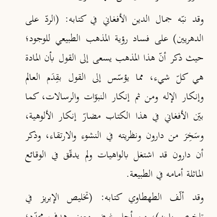
وقد نبّه جمال الدين الأفغاني في كتابه: (الردّ على
الدهريين) على فساد رؤية المذهب الطبيعي للوجود؛
حيث ذكر أنّ هذا المذهب يسعى إلى القول بأن المادة
هي كلّ شيء، مما يؤسّس إلى القول بقِدَم العالم
وإنكار الإله ومن ثم إنكار النبوّات والرسالات، كما
بيّن الأفغاني في هذا الكتاب مضارّ إنكار الألوهية،
وسَخِرَ من دارون ونظريته في النشوء والارتقاء، وذكر
أن دارون قد اشتغل بالواهيات ولم يدقّق في الوقائع
الماثلة أمامه في الطبيعة
.
وقد ألّف الطهطاوي كتابه: (تخليص الإبريز في