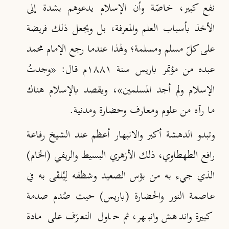
نفع كبير، خاصّة وأن الإسلام يدعوهم بشدة إلى
الأخذ بأسباب العلم والمعرفة، بل ويجعل ذلك فريضة
على كلّ مسلم ومسلمة؛ ولهذا عندما رجع الإمام محمد
عبده من مؤتمر باريس سنة ١٨٨١م قال: «وجدتُ
الإسلام ولم أجد المسلمين»، ويقصد بالإسلام هناك
ما رآه من علوم ومعارف وحضارة ومدنية.
وتبدو الدهشة أكبر والانبهار أعظم عند الشيخ رفاعة
رافع الطهطاوي، ذلك الأزهري البسيط والريفي (الخام)
الذي جيء به من بؤس الصعيد وشظفه لِيُلقَى به في
عاصمة النور والحضارة (باريس) حيث صُدم صدمة
كبيرة واندهش وانبهر، ثم حاول التعرّف على مادة