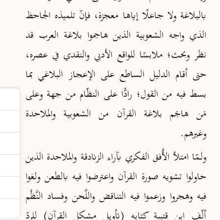
بالبلاغة ولا جاعلًا إياها معجزة، فإنّ تلميذه الجاحظ
الذي واجه الشعوبية الذين هاجموا بلاغة العرب قد
نظر وبحث؛ ملابسًا للواقع الأدبي والنقدي في عصره،
حتى أقام الدليل الساطع على الإعجاز البلاغي بما
بسط فيه من القول؛ رادًّا على النظّام من جهة وعلى
مَن هاجَم بلاغة القرآن من الشعوبية والملاحدة
وغيرهم.
ولـمّا امتلأ الأُفق الفكري بآراء الزنادقة والملاحدة الذين
حاولوا تشويه صورة القرآن واعترضوا فيه بالطعن ولغوا
فيه وهجروا وزعموا فيه التناقض واللَّحن وفساد النَّظْم
ألّف ابن قتيبة كتابه (تأويل مشكل القرآن) للردّ