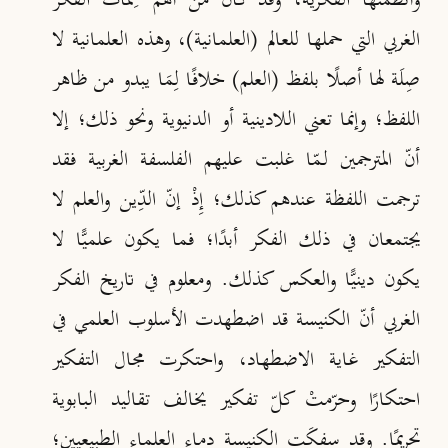
وأنظمتها الفكرية، وقد كان من أهمّ سِمات الفكر
الغربي التي حملها للعالم (العلمانية)، وهذه العلمانية لا
صِلَة لها أصلًا بلفظ (العلم) خلافًا لِمَا يبدو من ظاهر
اللفظ؛ وإنما تعني اللادينية أو الدنيوية ونحو ذلك؛ إلا
أنّ المترجمين لـمّا غلبت عليهم الفلسفة الغربية فقد
ترجمت اللفظة عندهم كذلك؛ إِذْ إنّ الدِّين والعلم لا
يجتمعان في ذلك الفكر أبدًا؛ فما يكون علميًّا لا
يكون دينيًّا والعكس كذلك. ومعلوم في تاريخ الفكر
الغربي أنّ الكنيسة قد اضطهدت الأسلوب العلمي في
التفكير غاية الاضطهاد، واحتكرت مجال التفكير
احتكارًا وحرّمتْ كلّ تفكير يخالف تقاليد البابوية
تحريمًا. وقد سفكَت الكنيسة دماء العلماء الطبيعيين؛