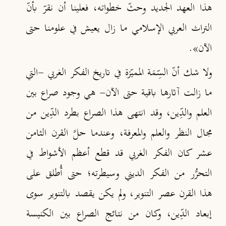
هذا العهد الجديد وحثّ خطواته، فعلينا أن نقرّ بأنّ
التراث العربي الإسلامي ما زال يعيش في علومنا حتى
الآن».
ولا شك أنّ السِّمَة المميّزة في تاريخ الفكر الغربي -التي
ما زالت آثارها باقية حتى الآن- هي وجود صراع بين
العلم والدِّين، وقد انتهى هذا الصراع بطرد الدِّين من
مجال النظر والعلم والمعرفة، وعندما حلَّ القرن الثامن
عشر كان الفكر الغربي قد قطع أعظم الأشواط في
التحرُّر من الفكر الديني وسيطرته؛ حتى أُطلق على
هذا القرن عصر التنوير، ولم يكن يقصد بالتنوير سوى
إبعاد الدِّين، وكان من نتائج الصراع بين الكنيسة