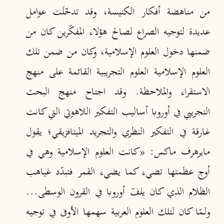
من مناهضة أفكار الكنيسة، وقد تدخّلَت عوامل
عديدة لتوجيه الصراع لصالح هؤلاء المفكّرين كان من
ضمنها دخول العلوم الإسلامية، وكان من ضمن تلك
العلوم الإسلامية العلوم التجريبية القائمة على منهج
الاستقراء والملاحظة. وقد اجتاح منهج البحث
التجريبي في أوروبا أساليب التفكير اللاهوتي التي كانت
غارقة في التفكير النظري والتجريد الميتافزيقي
؛ يقول
مايرهرف ماكس: «كانت العلوم الإسلامية وهي في
أوج عظمتها تضيء كما يضيء القمر فتبدّد غياهب
الظلام الذي كان يلفّ أوروبا في القرون الوسطى...
ولـمّا كان لتلك العلوم العربية سهمها الأوفى في توجيه