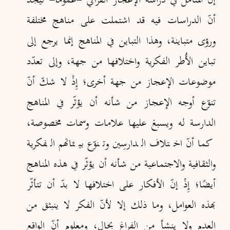
إنّ المتأمّل في دراسة الإعجاز القرآني -عمومًا- لَيجد
أنّ الدراسات فيه قد اشتملت على مناهج مختلفة
ورؤى متباينة، وهذا التباين في المناهج إنما يرجع إلى
تباين الأُطر الفكرية واختلافها من جهة، وإلى تعدّد
موضوعات الإعجاز من جهة أخرى؛ إِذْ لا شكّ أنّ
تنوّع أوجه الإعجاز من شأنه أن يؤثّر في المناهج
الدارسة له ويسبغ عليها علامات وسمات مخصوصة،
كما أنّ اختلاف الدارسِين وتنوّع بيئاتهم الفكرية
والثقافية والاجتماعية من شأنه أن يؤثّر في هذه المناهج
أيضًا؛ إِذْ إنّ الأفكار على اختلافها لا بدّ أن تتأثّر
بهذه العوامل، وما ذلك إلا لأنّ الفكر لا ينبثق من
العدم ولا ينشأ من الفراغ بحال، ومعلوم أنّ الواقع