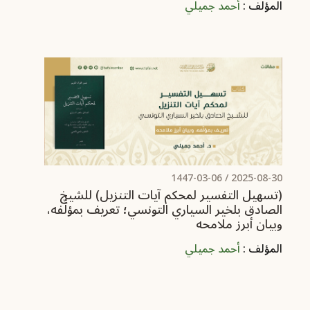
المؤلف :
أحمد جميلي
/ 1447-03-06
2025-08-30
‏(تسهيل التفسير لمحكم آيات التنزيل) للشيخ
الصادق بلخير السياري التونسي؛ تعريف بمؤلِّفه،
وبيان أبرز ملامحه
المؤلف :
أحمد جميلي