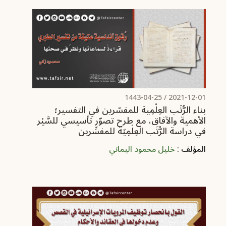
/ 1443-04-25
2021-12-01
‏بناء الرُّتَب العِلْمِية للمفسّرين في التفسير؛
الأهمية والآفاق، مع طرح تصوّر تأسيسي للسَّيْر
في دراسة الرُّتَب العِلْمِيّة للمفسِّرين
المؤلف :
خليل محمود اليماني