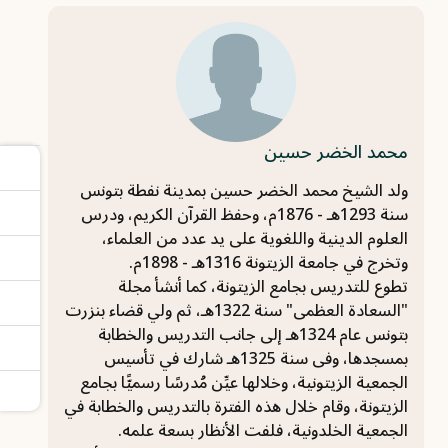
محمد الخضر حسين
ولد الشيخ محمد الخضر حسين بمدينة نفطة بتونس
سنة 1293هـ - 1876م، وحفظ القرآن الكريم، ودرس
العلوم الدينية واللغوية على يد عدد من العلماء،
وتخرج في جامعة الزيتونة 1316هـ - 1898م.
تطوع للتدريس بجامع الزيتونة، كما أنشأ مجلة
"السعادة العظمى" سنة 1322هـ، ثم ولي قضاء بنزرت
بتونس عام 1324هـ إلى جانب التدريس والخطابة
بمسجدها، وفى سنة 1325هـ شارك في تأسيس
الجمعية الزيتونية، وخلالها عيِّن مُدرسًا رسميًّا بجامع
الزيتونة، وقام خلال هذه الفترة بالتدريس والخطابة في
الجمعية الخلدونية، فلفت الأنظار بسعة علمه.