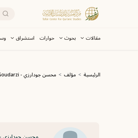
تجاوز إلى المحتوى الرئيسي
بحث
Main navigation
مقالات
بحوث
حوارات
استشراق
وسا
مسار التنقل
الرئيسية
مؤلف
محسن جودارزي - Mohsen Goudarzi
محسن جودارزي - ohsen Goudarzi