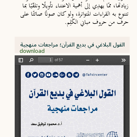
زيادتها، ممّا يهدِي إلى أهمية الاعتناء تأويلًا وتلقّيًا بما
تتنوع به القراءات المتواترة، ولو كان صوتًا صائتًا على
حرف من حروف مباني الكَلِم.
القول البلاغي في بديع القرآن؛ مراجعات منهجية
download