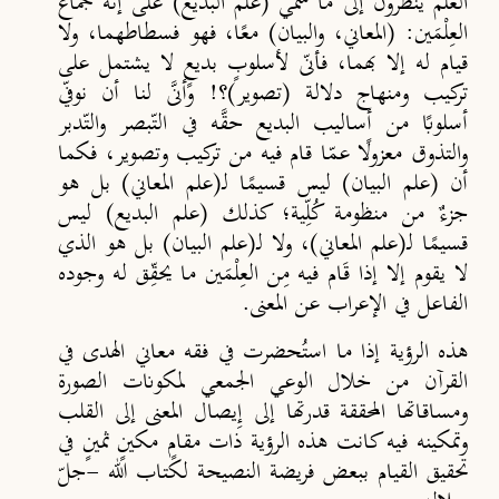
العلم ينظرون إلى ما سمي (علم البديع) على إنه جماع
العِلْمَين: (المعاني، والبيان) معًا، فهو فسطاطهما، ولا
قيام له إلا بهما، فأنّى لأسلوبٍ بديعٍ لا يشتمل على
تركيب ومنهاج دلالة (تصوير)؟! وأنَّى لنا أن نوفّي
أسلوبًا من أساليب البديع حقَّه في التّبصر والتّدبر
والتذوق معزولًا عمّا قام فيه من تركيب وتصوير، فكما
أن (علم البيان) ليس قسيمًا لـ(علم المعاني) بل هو
جزءٌ من منظومة كُلِّية؛ كذلك (علم البديع) ليس
قسيمًا لـ(علم المعاني)، ولا لـ(علم البيان) بل هو الذي
لا يقوم إلا إذا قَام فيه مِن العِلْمَين ما يحقِّق له وجوده
الفاعل في الإعراب عن المعنى.
هذه الرؤية إذا ما استُحضرت في فقه معاني الهدى في
القرآن من خلال الوعي الجمعي لمكونات الصورة
ومساقاتها المحققة قدرتها إلى إِيصال المعنى إلى القلب
وتمكينه فيه كانت هذه الرؤية ذات مقامٍ مكينٍ ثمينٍ في
تحقيق القيام ببعض فريضة النصيحة لكتاب الله -جلّ