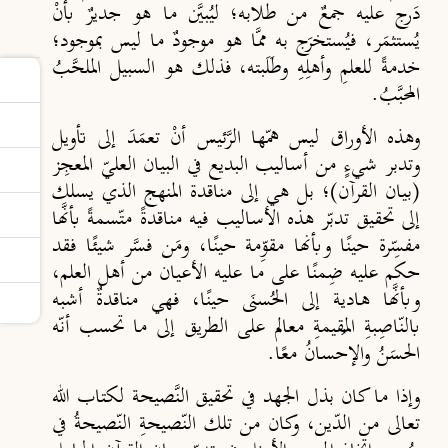
دَرج عليه جمعٌ من طلابه؛ ليُبيَّن ما هو جديرٌ بأنْ
يُستثمَر، فيُستخرَج به ممَّا هو موجودٌ ما ليس بموجود؛
خدمةً للعلمِ وأهلِهِ وطَلَبته، فذلك هو السبيل الملحَّبُ
المحبَّبُ.
وهذه الأوراق ليس همّها الرَّئيس أنْ تعمَدَ إلى تأويل
وتدبر شيءٍ من أساليب البديع في البيان العليّ المعجِز
(بيان القرآن)؛ بل هي إلى مناقدة المنهج الذي يسلك
إلى تحقيق تدبّر هذه الأساليب فيه مناقدةً متّسمةً بأنَّها
مفسِّرة حينًا وبأنها مقوِّمة حينًا، ومَن فسَّر شيئًا فقد
حكم عليه ضِمنًا على ما عليه الأعيان من أهل العلم،
وبأنَّها هادية إلى الحُسنَى حينًا، فهي مناقدةٌ أشبه
بالنّاصِبةِ المُقيمةِ معالم على الطريق إلى ما تحسب أنّه
الحسَنُ والإحسانُ معًا.
وإذا ما كان بذل الجهد في تحقيق النَّصيحة لكتاب الله
تعالى من الدّين، وكان من تلك النّصيحةِ النّصيحةُ في