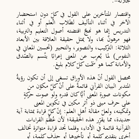
جلاله-.
واقتصار المتأخرين على القول في كلٍّ دون استحضار
الآخر في أثناء التأليف لطلاب العلم أو في أثناء
التدريس إنما هو نهجٌ اقتضته أصول التعليم والتربية،
فهو مرهونٌ بها، ولا يمثل حقيقة العلاقة بين الأبعاد
الثلاثة: التركيب، والتصوير، والتحبير (تحسين المعاني في
النفوس) لما يُعرِب عن المعنى إعرابًا يتَّسم بالصّدق
والأمانة كما هو سَمْت كلّ كلام بليغ.
محصل القول أنّ هذه الأوراق تسعَى إلى أن تكون رؤيةُ
المتدبر البيان القرآني قائمةً على أنّ كلَّ مكوّن من
مكونات صورة المعنى أيًّا كان قدره ولو صوت حركةٍ
على حرف مبنى ذو أثر مكين في تكوين المعنى
وتمكينه، ولعلّ مقالة أهل العلم: إنّ كلَّ قراءة بمثابة آية
جديدة، مما يقرِّر هذه الحقيقة؛ لأن عُظْمَ القراءات
القرآنية قائمة في الأداء، وقلما تجد قراءة متواترة تخالف
أخرى بتقديم كلمة أو تأخيرها أو حذف كلمة، أو