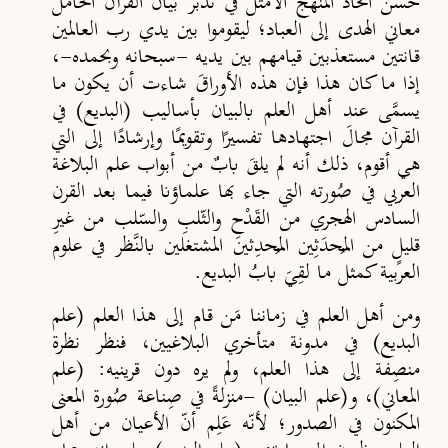
حُسن اتخاذ المنهج الأمثل في تدبّر بيان القرآن الحامل
معاني الهدى إلى العباد؛ ليقوموا بين يدي رب العالمين
قانتين مستعذبين قيامهم بين يديه -سبحانه وبحمده-،
إذا ما كان هذا فإن هذه الأوراقَ شاءت أن يكون ما
يسمَّى عند أهل العلم بالبيان بأساليب (البديع) في
القرآن مجالَ اجتهادها تفسيرًا وتقويمًا وإرشادًا إلى التي
هي أقوم، ذلك أنه لم يلقَ بابٌ من أبواب علم البلاغة
العربي في صُورته التي جاء بها علماؤنا فيما بعد القرن
السادس الهجري من القَدْحِ والثّلبِ والسّلب من غيرِ
قليلٍ من المُحدَثِين المُحدِثين المشتغلين بالنَّظر في علوم
العربية كمثل ما لقِيَ بابُ البديع.
ومن أهل العلم في زماننا مَن قام إلى هذا العلم (علم
البديع) في مدونة متأخري البلاغيين، فنظر نظرة
منصِفة إلى هذا العلم، ولم يره دون قرينيه: (علم
المعاني)، و(علم البيان) -منزلةً في صِناعة صُورة المعنى
المكنون في الصدور؛ لأنّه عَلِم أنّ الأعيان من أهل