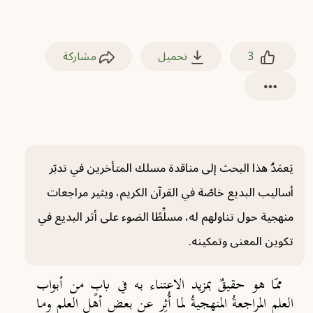
3
تحميل
مشاركة
يَعمَدُ هذا البحث إلى مناقدة مسلك المتأخرين في تدبّر
أساليب البديع خاصّة في القرآن الكريم، ويثير مراجعات
منهجية حول تناولهم له، مسلِّطًا الضوء على أثر البديع في
تكوين المعنى وتمكينه.
ممّا هو حقيقٌ بمزيد الاعتناء به في بابٍ من أبواب
العلم المراجعةُ المنهجيةُ لما أُثِر عن بعض أهل العلم وما