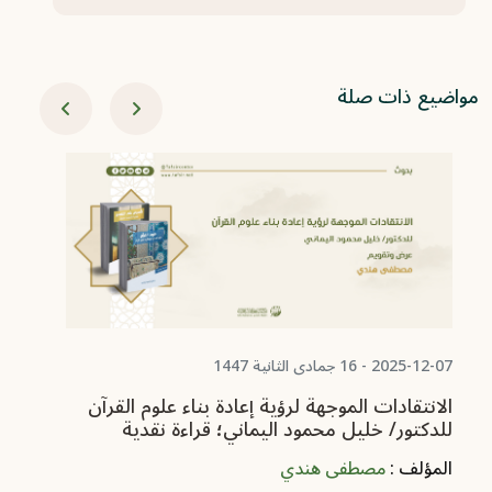
مواضيع ذات صلة
-09-27
جد
ال
لر
ال
2025-12-07 - 16 جمادى الثانية 1447
الانتقادات الموجهة لرؤية إعادة بناء علوم القرآن
للدكتور/ خليل محمود اليماني؛ قراءة نقدية
المؤلف :
مصطفى هندي