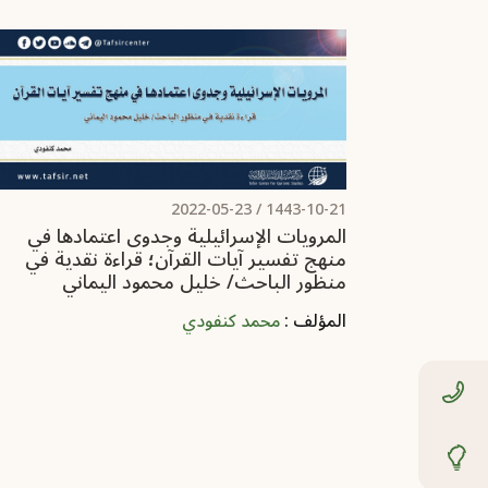
2022-05-23
1443-10-21 /
المرويات الإسرائيلية وجدوى اعتمادها في
منهج تفسير آيات القرآن؛ قراءة نقدية في
منظور الباحث/ خليل محمود اليماني
المؤلف :
محمد كنفودي