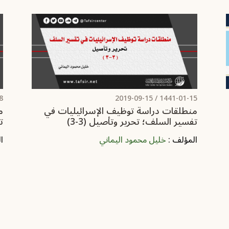
/
2019-09-15
1441-01-15 /
منطلقات دراسة توظيف الإسرائيليات في
م
تفسير السلف؛ تحرير وتأصيل (3-3)
ت
المؤلف :
خليل محمود اليماني
ا