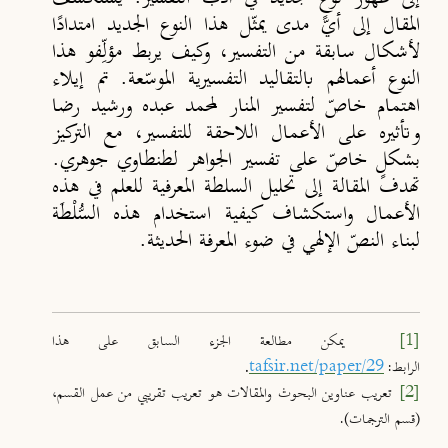
المقال إلى أيّ مدى يمثّل هذا النوع الجديد امتدادًا
لأشكال سابقة من التفسير، وكيف يربط مؤلِّفو هذا
النوع أعمالهم بالتقاليد التفسيرية الموسّعة. تم إيلاء
اهتمام خاصّ لتفسير المنار لمحمد عبده ورشيد رضا
وتأثيره على الأعمال اللاحقة للتفسير، مع التركيز
بشكلٍ خاصّ على تفسير الجواهر لطنطاوي جوهري.
تهدف المقالة إلى تحليل السلطة المعرفية للعلم في هذه
الأعمال واستكشاف كيفية استخدام هذه السُّلْطَة
لبناء النصّ الإلهي في ضوء المعرفة الحديثة.
[1]
يمكن مطالعة الجزء السابق على هذا
.
الرابط:
tafsir.net/paper/29
[2]
تعريب عناوين البحوث والمقالات هو تعريب تقريبي من عمل القسم،
(قسم الترجمات).