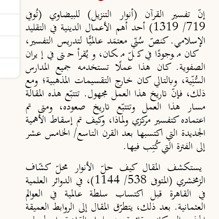
إنّ تفسير القرآن (أنوار التنزيل) للبيضاوي (تُوفي
719/ 1319) أحد أهم الأعمال الدينية في التقليد
الإسلامي. كنصّ سُنّي معتمَد عالميًّا لتدريس التفسير،
كان موجودًا في كلّ مكان، ويُقرأ حتى في إيران
الصفوية. كان هذا عملًا تستخدمه جميع المدارس
السُّنِّية، وبالتالي كان خارج التقسيمات المذهبية؛ ومع
ذلك، فإن
تاريخ هذا العمل مجهول. تتتبّع هذه المقالة
مسار هذا العمل وتتتبّع تاريخ صعوده، ومتى تم
اعتماده كتفسير مركزي ولماذا، وكيف تم إسقاط الأهمية
الجديدة التي اكتسبها بعد القرن التاسع/ الخامس عشر
إلى الفترة التي كُتِب فيها.
يستكشف المقال كيف حلّ الأنوار محلّ كشّاف
الزمخشري (المتوفى 538/ 1144)، في الدوائر العلمية
في القاهرة قبل اكتساب سلطة عالمية في العوالم
العثمانية. بعد ذلك، يتطرّق المقال إلى الروابط العميقة