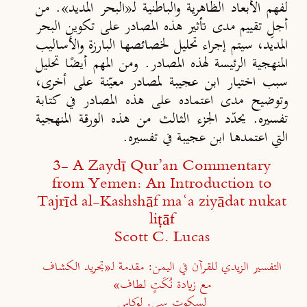
لفهم الأبعاد الظاهرية والباطنية لـ«البحر المديد». من
أجلِ تقييم مدى تأثير هذه المصادر على تكوين البحر
المديد، سيتم إجراء تحليل لخصائصها البارزة والأساليب
المنهجية الرئيسة لهذه المصادر. ومن المهم أيضًا تحليل
سبب اختيار ابن عجيبة لمصادر معيّنة على أخرى،
وتوضيح مدى اعتماده على هذه المصادر في كتابة
تفسيره. يحدّد الجزء الثالث من هذه الورقة المنهجية
التي اعتمدها ابن عجيبة في تفسيره.
3- A Zaydī Qur’an Commentary
from Yemen: An Introduction to
Tajrīd al-Kashshāf maʿa ziyādat nukat
liṭāf
Scott C. Lucas
التفسير الزيدي للقرآن في اليمن: مقدمة لـ«تجريد الكشاف
مع زيادة نُكَتٍ لطاف»
لسكوت سي. لوكاس