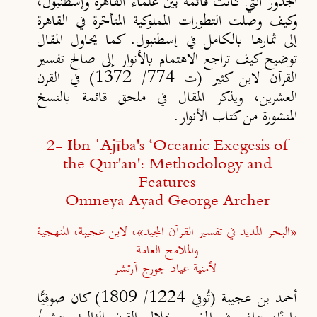
الجذور التي كانت قائمة بين علماء القاهرة وإسطنبول،
وكيف وصلت التطورات المملوكية المتأخّرة في القاهرة
إلى ثمارها بالكامل في إسطنبول. كما يحاول المقال
توضيح كيف تراجع الاهتمام بالأنوار إلى صالح تفسير
القرآن لابن كثير (ت 774/ 1372) في القرن
العشرين، ويذكر المقال في ملحق قائمة بالنسخ
المنشورة من كتاب الأنوار.
2-
Ibn ʿAjība's ‘Oceanic Exegesis of
the Qur'an': Methodology and
Features
Omneya Ayad George Archer
«البحر المديد في تفسير القرآن المجيد»، لابن عجيبة، المنهجية
والملامح العامة
لأمنية عياد جورج آرتشر
أحمد بن عجيبة (تُوفي 1224/ 1809) كان صوفيًّا