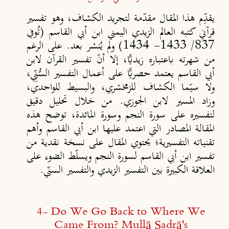
يقدِّم هذا المقال مقدّمة لتجريد الكشاف، وهو تفسير
قرآني كتبه العالم الزيدي اليمني ابن أبي القاسم (تُوفي
837/ 1433- 1434) ولم يُنشر بعد. على الرغم
من شهرته باعتباره زيديًّا، إلا أنّ تفسير القرآن لابن
أبي القاسم يعتمد حصريًّا على أعمال التفسير السُّنِّي،
ولا سيّما الكشاف للزمخشري، والبسيط للواحدي،
وزاد المسير لابن الجوزي. من خلال تحليل دقيق
لتفسيره على سورة النجم وسورة المائدة، توضح هذه
المقالة المصادر التي اعتمد عليها ابن أبي القاسم وأهم
تقنياته التفسيرية؛ يحتوي المقال على نسخة نقدية من
تفسير ابن أبي القاسم لسورة النجم ويسلّط الضوء على
العلاقة الكبيرة بين التفسير الزيدي والتفسير السنّي.
4- Do We Go Back to Where We
Came From? Mullā Ṣadrā's