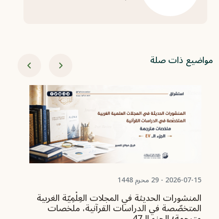
مواضيع ذات صلة
07-08
ال
ال
مت
ال
2026-07-15 - 29 محرم 1448
المنشورات الحديثة في المجلات العِلْمِيّة الغربية
المتخصّصة في الدراسات القرآنية، ملخصات
مترجمة؛ الجزء الـ47