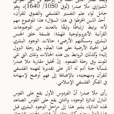
الشيرازي ملّا صدرا (تُوفي 1050/ 1640)، وهو
حامل لواء علم التفسير الفلسفي والصوفي للقرآن،
أحدَ الذين انخرطوا في هذا السؤال؛ هذا الموضوع مهم
لأنه يرتبط ارتباطًا وثيقًا بالعديد من الموضوعات
القرآنية الأنثروبولوجية المهمّة: فلسفة خلق الجنس
البشري ومسكنهم الأرضي؛ حالات الوجود البشري
قبل الحياة الأرضية على هذا العالم، وفي رحلة النزول
إليه؛ وكذلك الروابط بين هذه الحالات وتلك التي تلي
الموت وفي رحلة الصعود. إنّ تحليل مقاربة ملا صدرا
لمسألة جنة آدم له آثار على تقديرنا لفهمه الفلسفي
للقرآن ومنهجيته، بالإضافة إلى فهمٍ أوضح لإسهامه
في الفكر الفلسفي الإسلامي.
رأى ملّا صدرا أنّ الفردوس الأول يقع على القوس
النازل لدائرة الوجود، والثاني يقع على القوس الصاعد
لهذه الدائرة، يشير هذا إلى مراحل الوجود البشري قبل
هذا العالم وبعده. كان يعتقد أنّ هاتين الجنتين تقترحان