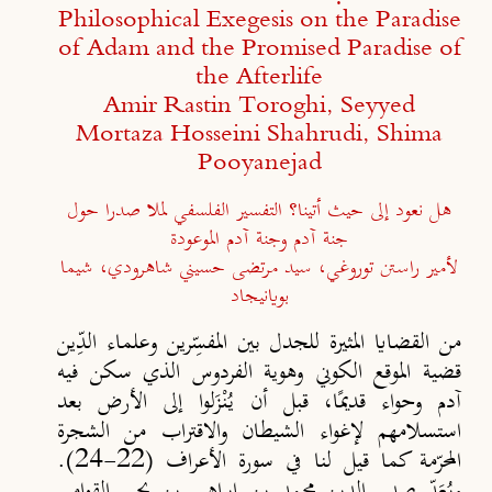
Philosophical Exegesis on the Paradise
of Adam and the Promised Paradise of
the Afterlife
Amir Rastin Toroghi, Seyyed
Mortaza Hosseini Shahrudi, Shima
Pooyanejad
هل نعود إلى حيث أتينا؟ التفسير الفلسفي لملا صدرا حول
جنة آدم وجنة آدم الموعودة
لأمير راستن توروغي، سيد مرتضى حسيني شاهرودي، شيما
بويانيجاد
من القضايا المثيرة للجدل بين المفسِّرين وعلماء الدِّين
قضية الموقع الكوني وهوية الفردوس الذي سكن فيه
آدم وحواء قديمًا، قبل أن يُنْزَلوا إلى الأرض بعد
استسلامهم لإغواء الشيطان والاقتراب من الشجرة
المحرّمة كما قيل لنا في سورة الأعراف (22-24).
ويُعَدّ صدر الدين محمد بن إبراهيم بن يحيى القوامي