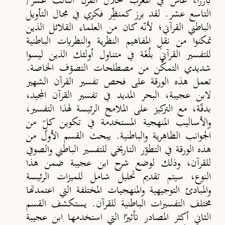
بارزًا، عاش في المغرب خلال القرن الثالث عشر/
التاسع عشر. لقد برز كمنظِّر فكري في مجال التأويل
الباطني القرآني؛ لأنّه كان من العلماء القلائل الذين
تمكنوا من نقلِ المفاهيم النظرية والنظريات الباطنية
للتفسير القرآني بلُغَة في متناول أولئك الذين ليسوا
شديدي التمكُّن من مصطلحات التصوّف الخاصة.
تعمل هذه الورقة على فحص تفسير القرآن الشهير
لابن عجيبة، البحر المديد في تفسير القرآن المجيد،
بدقّة، مع التركيز على الملامح الرئيسة لهذا التفسير،
والأساليب المنهجية المستخدمة في تكوين كلٍّ من
الجوانب الظاهرية والباطنية. يبحث القسم الأول من
هذه الورقة في التطوّر التاريخي للتفسير الباطني والصوفي
للقرآن، وذلك لوضع شرح ابن عجيبة ضمن هذا
النوع، سيتم تقديم تحليل شامل للميزات الرئيسة
والمبادئ التوجيهية والمنهجيات المختلفة التي اعتمدتها
مختلف التفسيرات الباطنية للقرآن. يستكشف القسم
الثاني أكثر المصادر تأثيرًا التي استخدمها ابن عجيبة