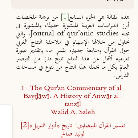
هذه المقالة هي الجزء السابع
[1]
من ترجمة ملخصات
أبرز الدراسات الغربية المنشورة حديثًا، والمنشورة في
مجلة Journal of qur’anic studies، والتي
نحاول من خلالها الإسهام في ملاحقة النتاج الغربي
حول القرآن ومتابعة جديدِه بقدرٍ ما، وتقديم صورة
تعريفية أشمل عن هذا النتاج تتيح قدرًا من التبصير
العامّ بكل ما يحمله هذا النتاج من تنوع في مساحات
الدرس.
1- The Qur'an Commentary of al-
Bayḍāwī: A History of Anwār al-
tanzīl
Walid A. Saleh
تفسير القرآن للبيضاوي: تاريخ «أنوار التنزيل»
[2]
لوليد صالح