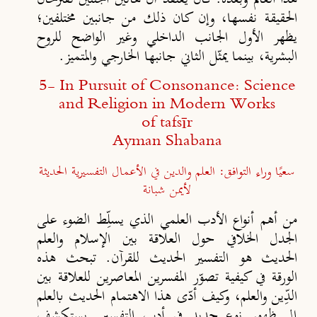
الحقيقة نفسها، وإن كان ذلك من جانبين مختلفين؛
يظهر الأول الجانب الداخلي وغير الواضح للروح
البشرية، بينما يمثّل الثاني جانبها الخارجي والمتميز.
5- In Pursuit of Consonance: Science
and Religion in Modern Works
of tafsīr
Ayman Shabana
سعيًا وراء التوافق: العلم والدين في الأعمال التفسيرية الحديثة
لأيمن شبانة
من أهم أنواع الأدب العلمي الذي يسلِّط الضوء على
الجدل الخلافي حول العلاقة بين الإسلام والعلم
الحديث هو التفسير الحديث للقرآن. تبحث هذه
الورقة في كيفية تصوّر المفسرين المعاصرين للعلاقة بين
الدِّين والعلم، وكيف أدّى هذا الاهتمام الحديث بالعلم
إلى ظهور نوعٍ جديد في أدب التفسير. يستكشف