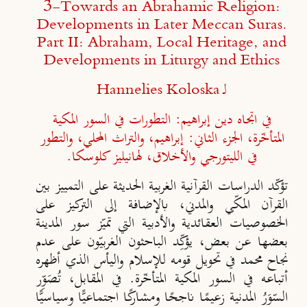
3-
Towards an Abrahamic Religion:
Developments in Later Meccan Suras.
Part II: Abraham, Local Heritage, and
Developments in Liturgy and Ethics
لـ
Hannelies Koloska
في اتجاه دين إبراهيم: التطورات في السور المكية
المتأخّرة، الجزء الثاني: إبراهيم، والتراث المحلي، والتطور
في الليتورجي والأخلاق، لهانيليز كلوسكا.
تؤكّد الدراسات القرآنية الغربية الحديثة على التمييز بين
القرآن المكّي والمدني، بالإضافة إلى التركيز على
الخصوصيات العقائدية والأدبية التي تميّز سور المدينة
بعضها عن بعض، يؤكِّد الباحثون الغربيّون على عدم
نجاح محمد في تحويل قومه للإسلام واليأس الذي أظهره
أتباعه في السور المكية المتأخّرة. في المقابل، تُصَوِّر
السّوَرُ المدنية زعيمًا ناجحًا ومشاركًا اجتماعيًّا وسياسيًّا