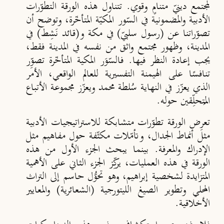
لمجتمع دينيّ متنامٍ وقوي. تتناول هذه الورقة التطوّرات
الأدبية والمضمونية في السّور المكيّة المتأخّرة، وتوضح أن
تصوّراتنا عن (رسول سلبيّ) في مكة و(قائد نَشِط) في
المدينة، وظهور مجتمع واثق من نفسه في المدينة فقط،
يجب إعادة النظر فيها. فالسّوَر المكية المتأخّرة تصوِّر
تنافسًا على الهيمنة التفسيرية للعالم الواقعي، الأمر
الذي يعزّز في النهاية سُلطة محمد ويعزّز مجموعة الأتباع
المُتحلِّقين حوله.
تعرِض الورقة تطوّرات متشابكة للاستراتيجيات الأدبية
مثل أنماط الجدال، وتأمّلات مكثّفة حول مفاهيم مثل
الإدراك والمعرفة. بينما يبحث الجزء الأول من هذه
الورقة في هذه العمليات، يركِّز الجزء الثاني على الأهمية
المتزايدة لشخصية إبراهيم، وهو تحوُّل حاسم إلى التراث
المحلي وتطوير الصيغ الليتورجية (الشعائرية) والمعايير
الأخلاقية.