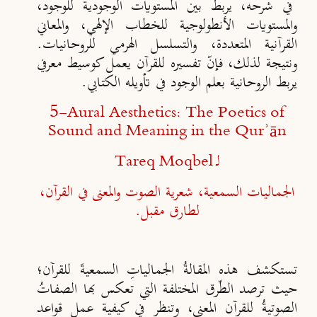
في شرحه، يربط بين المستويات الوجودية للوجود،
والمستويات الأنطولوجية للخطاب الإلهي، والمعاني
القرآنية المتعددة، والتسلسل الهرمي للروحانيات.
ونتيجة لذلك، فإنّ تفسيره للقرآن يعمل كوسيط معرفي
يربط الروحانية بعلم الوجود في تأويله الكتابي.
5-
Aural Aesthetics: The Poetics of
Sound and Meaning in the Qurʾān
لـ
Tareq Moqbel
الجماليات السمعية، شعرية الصوت والمعنى في القرآن،
لطارق مقبل.
تستكشف هذه المقالةُ الجمالياتِ السمعيةَ للقرآن؛
حيث ترصد الطّرق المختلفة التي تعكس بها الصفاتُ
الصوتيةُ للقرآن المعنى، وتنظر في كيفية عمل قواعد