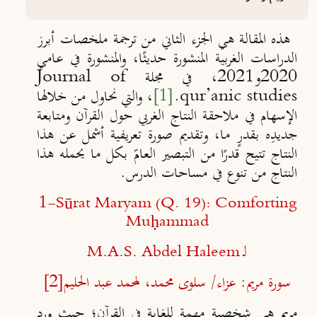
هذه المقالة هي الجزء الثاني من ترجمة ملخصات أبرز
الدراسات الغربية المنشورة حديثًا، والمنشورة في عامي
2020
و2021، في مجلة Journal of
qur’anic studies.
ـ
[1]
، والتي نحاول من خلالها
الإسهام في ملاحقة النتاج الغربي حول القرآن ومتابعة
جديدِه بقدرٍ ما، وتقديم صورة تعريفية أشمل عن هذا
النتاج تتيح قدرًا من التبصير العامّ بكل ما يحمله هذا
النتاج من تنوع في مساحات الدرس.
1-
Sūrat Maryam (Q. 19): Comforting
Muḥammad
لـ
M.A.S. Abdel Haleem
سورة مريم: عزاء/ سلوى محمد، لمحمد عبد الحليم
[2]
مريم هي شخصية مهمة للغاية في القرآن؛ حيث ورد