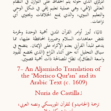
المركزي الذي حوله يتم الحفاظ على التوازن في النظام
العالمي الإلهي، وهي عملية تعليم إلهي في شكل الوحي
والتعليم النبوي، والذي يمنع الخلافات ويحتوي أي
نزاعات.
ثانيًا، تُبرز أوامر القرآن المدني أهمية الوحدة وحُرمة
نقض معاهدات السلام وضرورة المحافظة عليها، مما
يدعم المبدأ القرآني بعدم الإكراه على الإيمان. يتضح في
سياق التحليل أنه حتى أثناء النّزاع (الذي يخضع لقيود
واسعة النطاق)، تظلّ المصالحة ذات أهمية قصوى.
7
-
An Aljamiado Translation of
the ‘Morisco Qur'an’ and its
Arabic Text (c. 1609)
لـ
Nuria de Castilla
ترجمة (الجاميدو) للقرآن الموريسكي ونصه العربي،