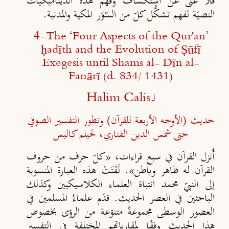
فلا غنى عن استكشاف وفهم هذه الديناميكيات
النصيّة لفهم تشكُّل كلّ من السّوَر المكية والمدنية.
4-
The ‘Four Aspects of the Qur'an’
ḥadīth and the Evolution of Ṣūfī
Exegesis until Shams al- Dīn al-
Fanārī (d. 834/ 1431)
لـ
Halim Calis
حديث (الأوجه الأربعة للقرآن) وتطور التفسير الصوفي
حتى شمس الدين الفناري، لحيلم كاليس
أُنزل القرآن في سبع قراءات، «كلّ حرف من حروف
القرآن له ظاهر وباطن». لَفَتَتْ هذه العبارة المنسوبة
إلى النبيّ محمد انتباهَ العلماء الكلاسيكيين وكذلك
الباحثين في العصر الحديث. قدّم علماءُ المسلمين في
العصور الوسطى مجموعةً متنوّعة من الرؤى بخصوص
هذا الحديث وفقًا لمقارباتهم المختلفة في التفسير