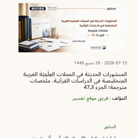
07-08
ال
ال
مت
ال
2026-07-15 - 29 محرم 1448
المنشورات الحديثة في المجلات العِلْمِيّة الغربية
المتخصّصة في الدراسات القرآنية، ملخصات
مترجمة؛ الجزء الـ47
المؤلف :
فريق موقع تفسير
السابق