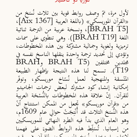
لنوريا دو كاستيلا
لأول مرة، تمّ وصف روابط قوية بين ثلاث نُسَخ من
«القرآن الموريسكي» (باللغة العربية [Aix 1367]،
[
BRAH T5
]، ونسخة عربية من الترجمة ثنائية
اللغة [
BRAH T19
]). وهي تنطوي على سمات
ترميزية ولغوية وجمالية مشتركة بين هذه المخطوطات،
وتؤدي إلى تحديد ترجمة واحدة ينقلها الناسخ نفسه في
مجلدين مختلفين (BRAH T5 وBRAH
T19). تسمح لنا هذه النتيجة بإظهار الطبيعة
المتّسقة والمنهجية لعمل نُسّاخ موريسكو، وتوفّر
إمكانية إنشاء كود مشترك لبعض ترجمات الجاميدو
للقرآن. إنّ علاقة هذه المخطوطات بالنُّسْخَة العربية
من «قرآن موريسكو» تجعل من الممكن استنتاج أنّ
هذه النُّسَخ الثلاث قد أُنْتِجَتْ حوالي عام 1609م،
وهو العام الذي بدأ فيه الطرد النهائي للموريسكيين
من إسبانيا. تُسَلِّط هذه الروابطُ الضوءَ على فهمنا