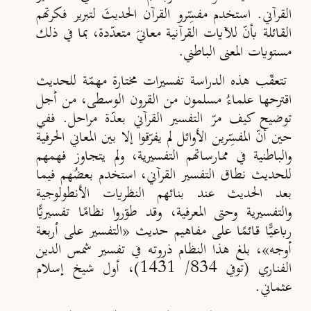
القرآني. استخدم مفسِّرو القرآن الحديثَ لتبرير فكرتهم
القائلة بأنّ للآيات القرآنية معانيَ متعدّدة، بما في ذلك
مستويات المعنى الباطني.
تتعقّب هذه الدراسة تفسيرات مختارة مهمّة للحديث
اقترحها علماءُ مسلمون من القرون الوسطى، من أجل
توضيح كيف مرّ التفسير القرآني بعدّة مراحل. ففي
حين أنّ المفسِّرين الأوائل لم يفرّقوا إلا بين المعاني الحرفية
والباطنية في ممارساتهم التفسيرية، ولم يتجاوز فهمهم
للحديث نطاق التفسير القرآني، استخدم بعضُهم فيما
بعد الحديث عند بنائهم النظريات الأنطولوجية
والتفسيرية وحتى المعرفية، وقد طوّروا نظامًا تفسيريًّا
رباعيًّا قائمًا على مفاهيم حديث «التفسير على أربعة
أوجه»، بلغ هذا النظام ذروته في تفسير شمس الدين
الفناري (توفي 834/ 1431)، أول شيخ إسلام
عثماني.