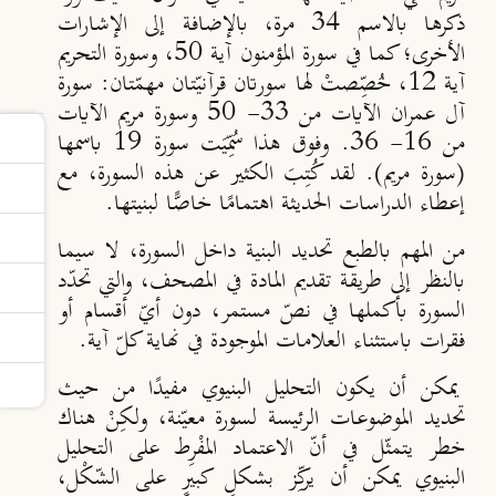
ذكرها بالاسم 34 مرة، بالإضافة إلى الإشارات
الأخرى؛ كما في سورة المؤمنون آية 50، وسورة التحريم
آية 12، خُصِّصتْ لها سورتان قرآنيّتان مهمّتان: سورة
آل عمران الآيات من 33- 50 وسورة مريم الآيات
من 16- 36. وفوق هذا سُمِّيَت سورة 19 باسمها
(سورة مريم). لقد كُتِبَ الكثير عن هذه السورة، مع
إعطاء الدراسات الحديثة اهتمامًا خاصًّا لبنيتها.
من المهم بالطبع تحديد البنية داخل السورة، لا سيما
بالنظر إلى طريقة تقديم المادة في المصحف، والتي تحدّد
السورة بأكملها في نصّ مستمر، دون أيّ أقسام أو
فقرات باستثناء العلامات الموجودة في نهاية كلّ آية.
يمكن أن يكون التحليل البنيوي مفيدًا من حيث
تحديد الموضوعات الرئيسة لسورة معيّنة، ولكِنْ هناك
خطر يتمثّل في أنّ الاعتماد المفْرِط على التحليل
البنيوي يمكن أن يركِّز بشكلٍ كبيرٍ على الشّكْل،