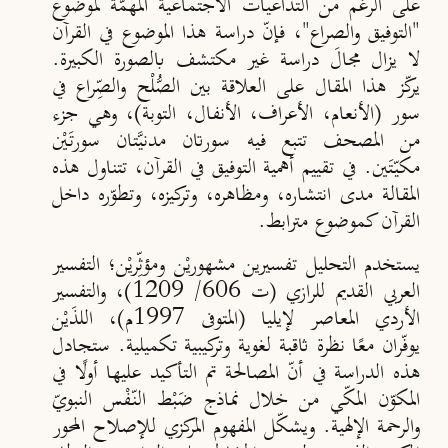
على الرغم من التداعيات الاجتماعية المهمّة لموضوع
"التوفيق والصراع"، فإنّ دراسة هذا الموضوع في القرآن
لا يزال مجالَ دراسة غير مكتشف بالصورة الكبيرة.
يركّز هذا المقال على العلاقة بين الصُّلْح والصِّراع في
سور (الأنعام، الأعراف، الأنفال، التوبة)، وهي جزء
من المصحف تتبع فيه سورتان مدنيَّتان سورتَيْن
مكيّـتَين. في تقييم أهمية التوفيق في القرآن، تتناول هذه
المقالة مدى انتشاره، ومظاهره، وتركيزه، وتطوّره داخل
القرآن كموضوع مترابط.
يستخدم التحليل تفسيرين مشهوريْن ومؤثِّريْن؛ التفسير
العربي القديم للرازي (ت 606/ 1209)، والتفسير
الأردي المعاصر لإيليا (المتوفى 1997م)، اللذَيْن
يوفّران معًا نظرة ثاقبة لغوية وتركيبية تكميلية. ستجادل
هذه الدراسة في أنّ المصالحة تم التأكيد عليها أولًا في
المكوّن المكّي من خلال نماذج ضَبْط النّفْس النبويّ
والرحمة الإلهية. ويشكّل المفهوم المركزي للإصلاح المحور