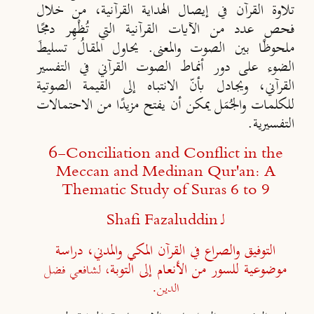
تلاوة القرآن في إيصال الهداية القرآنية، من خلال
فحص عدد من الآيات القرآنية التي تُظْهِر دمجًا
ملحوظًا بين الصوت والمعنى. يحاول المقالُ تسليطَ
الضوء على دور أنماط الصوت القرآني في التفسير
القرآني، ويجادل بأنّ الانتباه إلى القيمة الصوتية
للكلمات والجُمَل يمكن أن يفتح مزيدًا من الاحتمالات
التفسيرية.
6-
Conciliation and Conflict in the
Meccan and Medinan Qur'an: A
Thematic Study of Suras 6 to 9
لـ
Shafi Fazaluddin
التوفيق والصراع في القرآن المكي والمدني، دراسة
موضوعية للسور من الأنعام إلى التوبة
، لشافعي فضل
الدين.