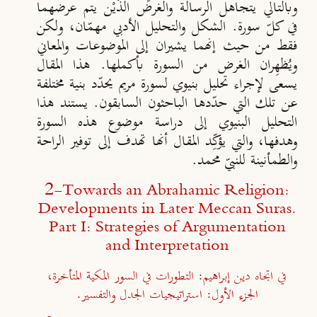
وبالتالي يتجاهل الرسالة والغرض الذَيْن يتم عرضهما
في كلّ سورة. الشكل والتحليل الأدبي مهمّان، ولكن
فقط من حيث إنهما يشيران إلى الموضوعات والمعاني
ويُظهِران الغرض من السورة بأكملها. هذا المقال
يسعى لإجراء تحليل بنيوي لسورة مريم يحدّد بنية مختلفة
عن تلك التي حدّدها الباحثون السابقون. يستند هذا
التحليل البنيوي إلى دراسة موضوع هذه السورة
وهدفها، والتي يؤكِّد المقال أنها تهدف إلى توفير الراحة
والطمأنينة للنبيّ محمد.
2-
Towards an Abrahamic Religion:
Developments in Later Meccan Suras.
Part I: Strategies of Argumentation
and Interpretation
في اتجاه دين إبراهيم: التطورات في السور المكية المتأخرة،
الجزء الأول: استراتيجيات الجدل والتفسير.