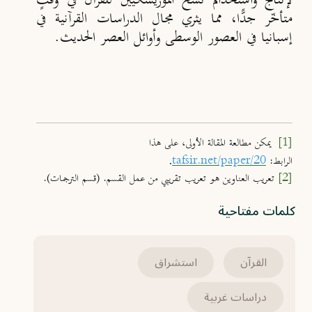
لإنتاج واستخدام نُسَخ الموريسكيين للقرآن في وقتٍ
متأخّر جدًّا، مما يثري مجال الدراسات القرآنية في
إسبانيا في العصور الوسطى وأوائل العصر الحديث.
[1]
يمكن مطالعة المقالة الأولى، على هذا
.
الرابط:
tafsir.net/paper/20
[2]
تعريب العناوين هو تعريب تقريبي من عمل القسم. (قسم الترجمات).
كلمات مفتاحية
القرآن
استشراق
دراسات غربية