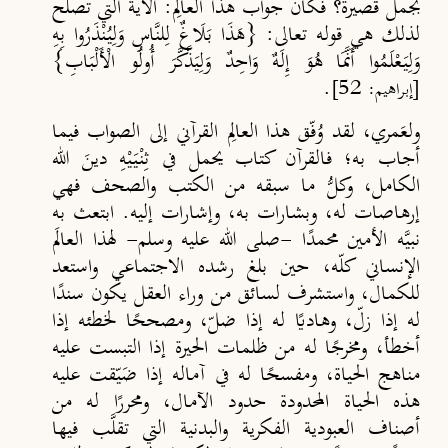
بجمل قصيرة؟ فكان جواب هذا العالِم: الآية التي تصلح
لذلك هي قوله تعالى: {هَذَا بَلَاغٌ لِلنَّاسِ وَلِيُنْذَرُوا بِهِ
وَلِيَعْلَمُوا أَنَّمَا هُوَ إِلَهٌ وَاحِدٌ وَلِيَذَّكَّرَ أُولُو الْأَلْبَابِ}
.
[إبراهيم: 52]
ولعَمري، لقد وُفّق هذا العالِم القرآني إلى الصواب فيما
أجاب به؛ فالقرآن كتاب يحمل في ثِنْيَيْهِ دينَ الله
الكامل، وكلُّ ما سبقه من الكتب والصحف فهي
إرهاصات له، وبشارات به، وإشارات إليه. ابتعث به
نبيَّه الأمين محمدًا -صلى الله عليه وسلم- لهذا العالَم
الإنساني كلّه، حين بلغ رشده الاجتماعي واستعد
للكمال، واستشرف لسائق من وراء العقل يكون سندًا
له إذا زلّ، وهاديًا له إذا ضلّ، ومصححًا لخطئه إذا
أخطأ، ومخرجًا له من ظلمات الحيرة إذا التبست عليه
مناهج الحياة، ومفسحًا له في آماله إذا ضَيّقت عليه
هذه الحياة المحدودة حدود الآمال، ومحررًا له من
أصناف العبودية الفكرية والبدنية التي تقلَّب فيها