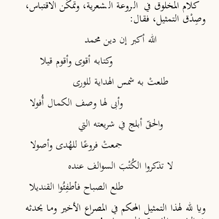
كلام المخلوق في الروعة الشعرية، وتمكّن الاقتباس،
وصِدْق التمثيل، فقال:
الله أكبر إن دين محمد
وكتابه أقوى وأقوم قيلا
طلعتْ به شمس الهداية للورى
وأبى لها وصف الكمال أُفولا
والحقّ أبلج في شريعته التي
جمعتْ فروعًا للهُدى وأصولا
لا تذكروا الكُتْبَ السوالف عنده
طلع الصباح فأطفِئُوا القنديلا
ويا لله لهذا التمثيل المحكم في المصراع الأخير وما يحدثه