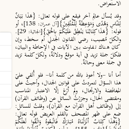
الاستعراض.
وقد يُسأل عالِم آخر فيقع على قوله تعالى: {هَذَا بَيَانٌ
لِلنَّاسِ وَهُدًى وَمَوْعِظَةٌ لِلْمُتَّقِينَ}
، أو
[آل عمران: 138]
قوله: {هَذَا كِتَابُنَا يَنْطِقُ عَلَيْكُمْ بِالْحَقِّ}
.
[الجاثية: 29]
والكلّ مُصيب، رضي القانون الجدلي أم سخط، وإن
كان هناك تفاوت بين الآيات في الإحاطة والبيان،
فلكلّ جملة تزيد في آية موقعٌ ودلالةٌ، ولكلّ كلمة تزيد
في جملة معنى وحالةٌ.
أما أنا -ولا أعوذ بالله من كلمة أنا- فلو أُلقي عليّ
هذا السؤال لتمردتُ على قوانين الجدال، وأجبتُ على
المُغافَصَة والارتجال، ولم أَرْعَ إلَّا الاعتبار المناسب
ومقتضى الحال، وجرَرْتُ السائل عن (وظائف القرآن)
إلى (وظائف أهل القرآن مع القرآن)، وقلتُ للسائل:
ضع على ظهر المصحف بالقلم العريض قولَه تعالى:
{وَهَذَا كِتَابٌ أَنْزَلْنَاهُ مُبَارَكٌ فَاتَّبِعُوهُ وَاتَّقُوا لَعَلَّكُمْ