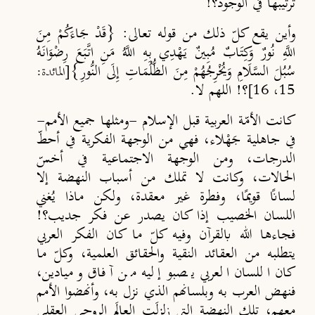
ترتيبها في الوجود؟!
وأين يقع كلّ ذلك من قوله تعالى: {قَدْ جَاءَكُمْ مِنَ
اللَّهِ نُورٌ وَكِتَابٌ مُبِينٌ يَهْدِي بِهِ اللَّهُ مَنِ اتَّبَعَ رِضْوَانَهُ
سُبُلَ السَّلَامِ وَيُخْرِجُهُمْ مِنَ الظُّلُمَاتِ إِلَى النُّورِ}
[المائدة:
؟! اللهم لا.
15، 16]
كانت الأمّة العربية قبل الإسلام -ومثلها جميع الأمم-
في جاهلية جَهْلاء، فهي من الوجهة الفكرية في أحطّ
الدرجات، ومن الوجهة الاجتماعية في أخسّ
الحالات، وكانت لا تملك من أسباب النهضة إلا
لسانًا قويمًا، وفطرة غير معقدة، ولكن ماذا يُغني
اللسان الخصيب إذا كان يصدر عن فكر جديب؟!
فجاءها الله بالقرآن وفيه كلّ ما كان الفكر العربي
يتطلبه من العقائد النقية والحقائق العلمية، وكلّ ما
كان اللسان العربي يصبو إليه من آفاق وميادين،
فنهض العرب به وبلسانهم الذي نزل به، وأنهضوا الأمم
معهم، تلك النهضة التي زلزلَت العالَم الروحي العقلي