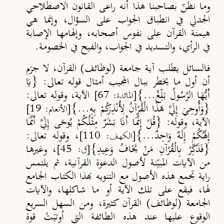
وما نظنّ بصاحبنا هذا أنه راعى القانون الاصطلاحي
الجدلي في انطباق الجواب على السؤال، وإنما هي
هيمنة القرآن على نفوس أصحابه، وإلهامها الإصابة
في الرأي، والتسديد في الجواب، والفيح في الخصومة.
فالسائل يطلب آية جامعة (لوظائف) القرآن، لا جرَم
أن أول ما يخطر ببال المجيب أمثال قوله تعالى: {يَا
أَيُّهَا الرَّسُولُ بَلِّغْ...}
الآية، وقوله تعالى:
[المائدة: 67]
{وَأُوحِيَ إِلَيَّ هَذَا الْقُرْآنُ لِأُنْذِرَكُمْ بِهِ...}
[الأنعام: 19]
الآية، وقوله: {قُلْ إِنَّمَا أَنَا بَشَرٌ مِثْلُكُمْ يُوحَى إِلَيَّ أَنَّمَا
إِلَهُكُمْ إِلَهٌ وَاحِدٌ...}
، وقوله تعالى:
[الكهف: 110]
{فَذَكِّرْ بِالْقُرْآنِ مَنْ يَخَافُ وَعِيدِ}
، وغيرها
[ق: 45]
من الآيات المبيّنة لأصول الدعوة القرآنية، ثم يلتمس
راية تجمع هذه الأصول مع التنويه بهذا الكتاب الجامع
لها، فيقع على تلك الآية أو ما شاكلها، والآيات
الجامعة (لوظائف) القرآن كثيرة، ومن السهل السريع
الوقوع عليها عند هذه الطائفة التي أوتيَتْ قوة