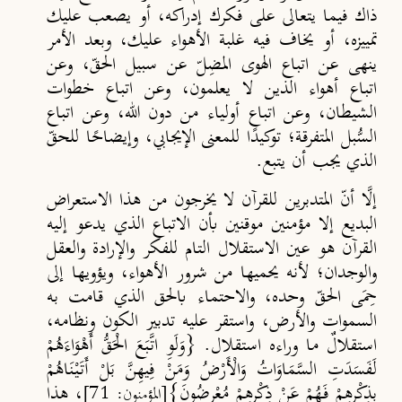
ذاك فيما يتعالى على فكرك إدراكه، أو يصعب عليك
تمييزه، أو يخاف فيه غلبة الأهواء عليك، وبعد الأمر
ينهى عن اتباع الهوى المضِلّ عن سبيل الحقّ، وعن
اتباع أهواء الذين لا يعلمون، وعن اتباع خطوات
الشيطان، وعن اتباع أولياء من دون الله، وعن اتباع
السُّبل المتفرقة؛ توكيدًا للمعنى الإيجابي، وإيضاحًا للحقّ
الذي يجب أن يتبع.
إلَّا أنّ المتدبرين للقرآن لا يخرجون من هذا الاستعراض
البديع إلا مؤمنين موقنين بأن الاتباع الذي يدعو إليه
القرآن هو عين الاستقلال التام للفكر والإرادة والعقل
والوجدان؛ لأنه يحميها من شرور الأهواء، ويؤويها إلى
حِمَى الحقّ وحده، والاحتماء بالحق الذي قامت به
السموات والأرض، واستقر عليه تدبير الكون ونظامه،
استقلالٌ ما وراءه استقلال. {وَلَوِ اتَّبَعَ الْحَقُّ أَهْوَاءَهُمْ
لَفَسَدَتِ السَّمَاوَاتُ وَالْأَرْضُ وَمَنْ فِيهِنَّ بَلْ أَتَيْنَاهُمْ
بِذِكْرِهِمْ فَهُمْ عَنْ ذِكْرِهِمْ مُعْرِضُونَ}
، هذا
[المؤمنون: 71]