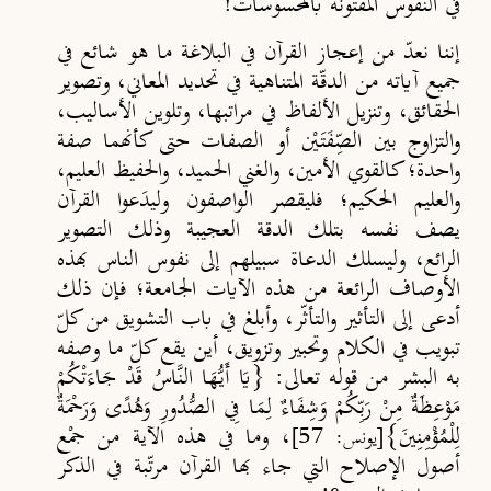
في النفوس المفتونة بالمحسوسات!
إننا نعدّ من إعجاز القرآن في البلاغة ما هو شائع في
جميع آياته من الدقّة المتناهية في تحديد المعاني، وتصوير
الحقائق، وتنزيل الألفاظ في مراتبها، وتلوين الأساليب،
والتزاوج بين الصِّفَتَيْن أو الصفات حتى كأنهما صفة
واحدة؛ كالقوي الأمين، والغني الحميد، والحفيظ العليم،
والعليم الحكيم؛ فليقصر الواصفون وليدَعوا القرآن
يصف نفسه بتلك الدقة العجيبة وذلك التصوير
الرائع، وليسلك الدعاة سبيلهم إلى نفوس الناس بهذه
الأوصاف الرائعة من هذه الآيات الجامعة؛ فإن ذلك
أدعى إلى التأثير والتأثّر، وأبلغ في باب التشويق من كلّ
تبويب في الكلام وتحبير وتزويق، أين يقع كلّ ما وصفه
به البشر من قوله تعالى: {يَا أَيُّهَا النَّاسُ قَدْ جَاءَتْكُمْ
مَوْعِظَةٌ مِنْ رَبِّكُمْ وَشِفَاءٌ لِمَا فِي الصُّدُورِ وَهُدًى وَرَحْمَةٌ
لِلْمُؤْمِنِينَ}
، وما في هذه الآية من جمْع
[يونس: 57]
أصول الإصلاح التي جاء بها القرآن مرتّبة في الذكر