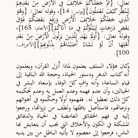
تعالى: {ثُمَّ جَعَلْنَاكُمْ خَلَائِفَ فِي الْأَرْضِ مِنْ بَعْدِهِمْ
لِنَنْظُرَ كَيْفَ تَعْمَلُونَ}
، وقوله تعالى: {وَهُوَ
[يونس: 14]
الَّذِي جَعَلَكُمْ خَلَائِفَ الْأَرْضِ وَرَفَعَ بَعْضَكُمْ فَوْقَ
بَعْضٍ دَرَجَاتٍ لِيَبْلُوَكُمْ فِي مَا آتَاكُمْ}
،
[الأنعام: 165]
وقوله تعالى: {أَوَلَمْ يَهْدِ لِلَّذِينَ يَرِثُونَ الْأَرْضَ مِنْ بَعْدِ
أَهْلِهَا أَنْ لَوْ نَشَاءُ أَصَبْنَاهُمْ بِذُنُوبِهِمْ}
[الأعراف:
.
100]
وكان هؤلاء السلف يعلمون لماذا أُنزل القرآن، ويعلمون
أنه كتاب الدهر ودستور الحياة، وحجة الله الباقية إلى
قيام الساعة، وأنه وافٍ كلّ الوفاء بإسعاد البشر في
الحياتَين، وأن عدم فهمه وعدم العمل به وعدم تحكيمه
كلّ ذلك تعطيل له. ففهموه أولًا وحكّموه في أهوائهم
ونزعاتهم، فاستأصل باطلها ولطف من نزواتها، ورجعوا
إليه في فهم الحقائق الغامضة في الحياة والدقائق
المشكلة في الكون والأخلاق التي يجب أن يتعايش بها
الناس، فرجعوا إلى معصوم لا يأتيه الباطل من بين يديه