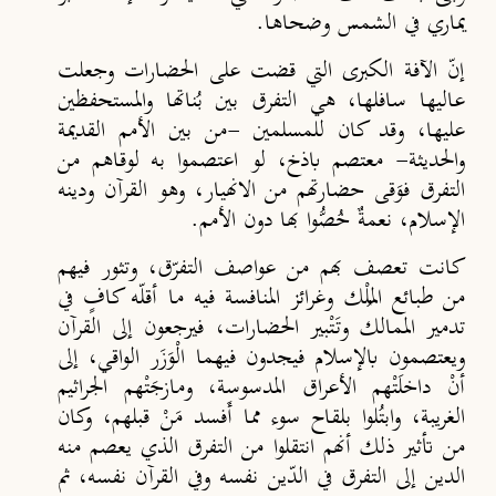
يماري في الشمس وضحاها.
إنّ الآفة الكبرى التي قضت على الحضارات وجعلت
عاليها سافلها، هي التفرق بين بُناتها والمستحفظين
عليها، وقد كان للمسلمين -من بين الأمم القديمة
والحديثة- معتصم باذخ، لو اعتصموا به لوقاهم من
التفرق فوَقى حضارتهم من الانهيار، وهو القرآن ودينه
الإسلام، نعمةٌ خُصُّوا بها دون الأمم.
كانت تعصف بهم من عواصف التفرّق، وتثور فيهم
من طبائع المُلْك وغرائز المنافسة فيه ما أقلّه كافٍ في
تدمير الممالك وتَتْبير الحضارات، فيرجعون إلى القرآن
ويعتصمون بالإسلام فيجدون فيهما الْوَزَر الواقي، إلى
أنْ داخلَتْهم الأعراق المدسوسة، ومازجَتْهم الجراثيم
الغريبة، وابتُلوا بلقاح سوء مما أَفسد مَنْ قبلهم، وكان
من تأثير ذلك أنهم انتقلوا من التفرق الذي يعصم منه
الدين إلى التفرق في الدّين نفسه وفي القرآن نفسه، ثم