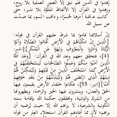
زَهدوا في الدين فلم تبق إلا الصور العملية بلا روح،
وزهدوا في القرآن إلا الألفاظ المتلُوَّة بلا نذير، حتى
كانت عاقبة أمرها خُسرًا، وذاقت السوء بما صدّت
عن سبيل الله.
إنّ أسلافنا قاموا بما شرط عليهم القرآن في قوله:
{الَّذِينَ إِنْ مَكَّنَّاهُمْ فِي الْأَرْضِ أَقَامُوا الصَّلَاةَ وَآتَوُا
الزَّكَاةَ وَأَمَرُوا بِالْمَعْرُوفِ وَنَهَوْا عَنِ الْمُنْكَرِ}
[الحج:
، فتحقق معهم وعد الله في القرآن: {وَعَدَ اللَّهُ
41]
الَّذِينَ آمَنُوا مِنْكُمْ وَعَمِلُوا الصَّالِحَاتِ لَيَسْتَخْلِفَنَّهُمْ فِي
الْأَرْضِ كَمَا اسْتَخْلَفَ الَّذِينَ مِنْ قَبْلِهِمْ وَلَيُمَكِّنَنَّ لَهُمْ
دِينَهُمُ الَّذِي ارْتَضَى لَهُمْ وَلَيُبَدِّلَنَّهُمْ مِنْ بَعْدِ خَوْفِهِمْ
أَمْنًا}
، فكانوا خلفاء الأرض يقيمون فيها
[النور: 55]
الحقّ والعدل، وينشرون فيها الخير والرحمة، ويطهرونها
من الشرك والوثنية، ويحققون حكمة الله بإقامة سننه
الكونية والشرعية، لا يراهم الله إلا حيث يُرضيه أن
يراهم؛ لأن مما أفادهم القرآن استجلاء العِبَر من قوله