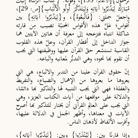
تُرْحَمُونَ}
، وقولَه: {كِتَابٌ أَنْزَلْنَاهُ إِلَيْكَ
[الأنعام: 155]
مُبَارَكٌ لِيَدَّبَّرُوا آيَاتِهِ وَلِيَتَذَكَّرَ أُولُو الْأَلْبَابِ}
،
[ص: 29]
واجعلْ جملتي: {فَاتَّبِعُوهُ}، و{لِيَدَّبَّرُوا آيَاتِهِ} بين
أقواس؛ عَلَّ هذه الأقواس المحنيّة تصيب مِن قارئه
شاكلة انتباه فتزعجه إلى معرفة أن هاتين الآيتين هما
جواز الداخل إلى أقطار القرآن، وعلَّ هذه القلوب
القاسية تستشعر حقّ القرآن عليها ووظيفتها التي يجب
أن تقوم بها نحوه، وهي التدبُّر لمعانيه واتّباعه.
إنّ حقوق القرآن علينا من التدبر والاتّباع، هي التي
يعروها ما يعروها من الإهمال والضياع، والتفريط
والغفلة؛ فهي التي يجب التنبيه لها والتذكير بها دائمًا،
والدلالة على مواقعها من آيات الكتاب العزيز، وهي
التي يجب على العالِم القرآني أن يختار للتذكير بها أصرح
الآيات في معناها، وأظهر الجمل في الدلالة عليها،
وأقرب الألفاظ لأذهان الناس.
وإذا قارنّا بين: {لِيُنْذَرُوا} وبين: {لِيَدَّبَّرُوا آيَاتِهِ}،