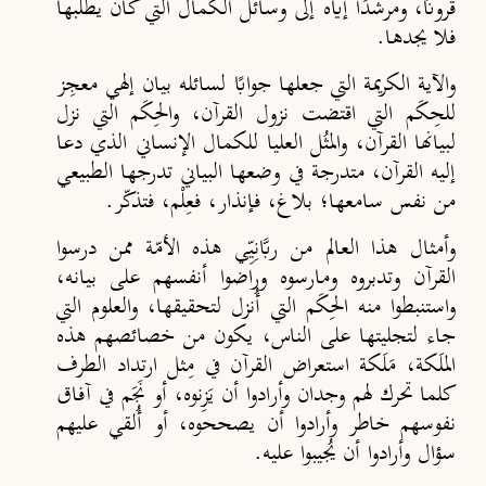
قرونًا، ومرشدًا إياه إلى وسائل الكمال التي كان يطلبها
فلا يجدها.
والآية الكريمة التي جعلها جوابًا لسائله بيان إلهي معجِز
للحِكَم التي اقتضت نزول القرآن، والحِكَم التي نزل
لبيانها القرآن، والمثُل العليا للكمال الإنساني الذي دعا
إليه القرآن، متدرجة في وضعها البياني تدرجها الطبيعي
من نفس سامعها؛ بلاغ، فإنذار، فعِلْم، فتذكّر.
وأمثال هذا العالم من ربَّانِيِّي هذه الأمّة ممن درسوا
القرآن وتدبروه ومارسوه وراضوا أنفسهم على بيانه،
واستنبطوا منه الحِكَم التي أُنزل لتحقيقها، والعلوم التي
جاء لتجليتها على الناس، يكون من خصائصهم هذه
الملَكة، مَلَكة استعراض القرآن في مِثل ارتداد الطرف
كلما تحرك لهم وجدان وأرادوا أن يَزِنوه، أو نَجَم في آفاق
نفوسهم خاطر وأرادوا أن يصححوه، أو أُلقي عليهم
سؤال وأرادوا أن يُجيبوا عليه.