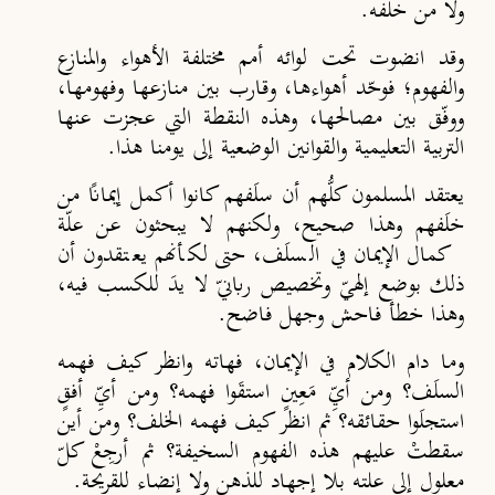
ولا من خلفه.
وقد انضوت تحت لوائه أمم مختلفة الأهواء والمنازع
والفهوم؛ فوحّد أهواءها، وقارب بين منازعها وفهومها،
ووفّق بين مصالحها، وهذه النقطة التي عجزت عنها
التربية التعليمية والقوانين الوضعية إلى يومنا هذا.
يعتقد المسلمون كلُّهم أن سلَفهم كانوا أكمل إيمانًا من
خلَفهم وهذا صحيح، ولكنهم لا يبحثون عن علّة
كمال الإيمان في السلَف، حتى لكأنهم يعتقدون أن
ذلك بوضع إلهيّ وتخصيص ربانيّ لا يدَ للكسب فيه،
وهذا خطأ فاحش وجهل فاضح.
وما دام الكلام في الإيمان، فهاته وانظر كيف فهمه
السلَف؟ ومن أيِّ مَعِينٍ استقَوا فهمه؟ ومن أيِّ أفقٍ
استجلَوا حقائقه؟ ثم انظر كيف فهمه الخلف؟ ومن أين
سقطتْ عليهم هذه الفهوم السخيفة؟ ثم أرجِعْ كلّ
معلول إلى علته بلا إجهاد للذهن ولا إنضاء للقريحة.