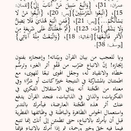
، {وَاتَّبِعْ سَبِيلَ مَنْ أَنَابَ إِلَيَّ}
عمران: 31]
[لقمان:
، {اتَّبِعُوا الْمُرْسَلِينَ}
، {اتَّبِعُوا مَنْ لَا
15]
[يس: 20]
يَسْأَلُكُمْ...}
، {فَمَنِ اتَّبَعَ هُدَايَ فَلَا يَضِلُّ
[يس: 21]
وَلَا يَشْقَى}
، {ثُمَّ جَعَلْنَاكَ عَلَى شَرِيعَةٍ مِنَ
[طه: 123]
الْأَمْرِ فَاتَّبِعْهَا}
، {وَاتَّبَعْتُ مِلَّةَ آبَائِي}
[الجاثية: 18]
.
[يوسف: 38]
ويا للعجب من بيان القرآن وبيّناته! وإعجازه بفنون
إيجازه! إنّ الاتباع ضَرْب من قَفْوِ أثر الغير، وترسُّم
خطاه والانقياد له، وجعْل الهوى تبعًا للهوى، مع
اطمئنان بالمشاركة في النتيجة خيرًا كانت أو شرًّا؛ وفي
معناه من الهُجْنة أنه ينافي الاستقلال الفكري في
الفكريات، والذاتي في الذاتيات، فتجد القرآن يدفع
عنك أثر هذه الهُجْنة العارضة، فيأمرك بالتدبر
واستعمال الحواس الظاهرة والباطنة في وظائفها الفطرية
قبل أن يأمرك بالاتباع، حتى تطمئن إلى أنك إنما تتبع
فيما فيه حَقّ وخير ورحمة، ثم إذا أمرك بالاتباع فإنما