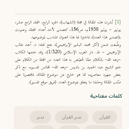
[1]
نُشرت هذه المقالة في مجلة (الشهاب)، الجزء الرابع، المجلد الرابع عشر،
يونيو - يوليو 1938م، ص156، كتصدير لأحد أعداد المجلة، وعنونت
بـ(تصدير هذا العدد)، فاخترنا لها هذا العنوان المناسب لموضوعها.
وطُبعت ضمن (آثار محمد البشير الإبراهيمي)، جمع نجله: د. أحمد طالب
الإبراهيمي - ط. دار الغرب الإسلامي (1/320)، وقد ختمها الكاتب
-رحمه الله- بالكلام عمَّا خُصِّص به هذا العدد من المجلة من الكلام على
ختم الشيخ عبد الحميد بن باديس -رحمه الله- لمجالس تفسيره، مع ذكر
بعض جهود معاصريه، مما هو خارج عن موضوع المقالة، فاقتصرنا على
صُلب المقالة وحذفنا ما يتعلق بموضوع العدد. (فريق موقع تفسير).
كلمات مفتاحية
القرآن
تدبر القرآن
تدبر