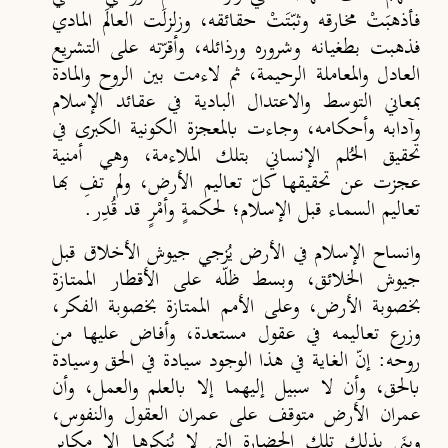
فأذهبَتْ مخارقه وثبّتَتْ حقائقه، وزلزلَت العالَم المادي
فذهبت بطغيانه وشروره ورذائله، وأقرّته على التشريع
العادل والمعاملة الرحيمة، ثم لاءمت بين الروح والمادة
بمعاني التوسط والاعتدال البادية في عقائد الإسلام
وآدابه وأحكامه، وجاءت بالمعجزة الكونية الكبرى في
تحقيق الحُلم الإنساني بتلك الملاءمة، وهي أمنية
عجزت عن تحقيقها كلّ تعاليم الأرض، ولم تفِ بها
تعاليم السماء قبل الإسلام؛ لحكمةٍ وأمْرٍ قد قُدِر.
وانساح الإسلام في الأرض يُزجي جيوش الأخلاق قبل
جيوش الخلائق، وبسط ظلّه على الأقطار الممتازة
بخصوبة الأرض، وعلى الأمم الممتازة بخصوبة الفكر،
وزرع تعاليمه في عقول مستعدة، وأفاض عليها من
روحه: إنّ الغاية في هذا الوجود سيادة في الحق وسيادة
بالحق، وأن لا سبيل إليهما إلا بالعلم والعمل، وأن
عمران الأرض متوقف على عمران العقول والنفوس،
وبنَى بذلك تلك الحضارة التي لا يُنكرها إلا مكابر