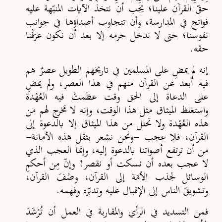
حقّ القرآن علينا؛ يجب أن نتخذ الآيات المنبّهة عليه
فواتح في المدارسة، وأن تتجاوب أصداؤها في جوانب
نفوسنا؛ حتى لا ندخل حرمه إلا بعد أن نكون عرَفْنا
حقه.
إنه لم يمضِ على المسلمين في تاريخهم الطويل عصرٌ هم
فيه أبعد عن القرآن منهم في هذا العصر، ولم يمضِ
على الدعاة إلى الحق وقت عظمتْ فيه العُهْدة
واستغلظ الميثاق مثل هذا الوقت، وإنه لا مَخرج لهم من
هذه العُهْدة ولا تحلل من هذا الميثاق إلا بالدعوة إلى
القرآن، فلا عجب -ونحن نشعر بثقل هذه الأمانة-
من أن ترتفع أصواتنا بالدعوة إليه، وإنما العجب الذي
لا عجب بعده أن نسكت أو نقصر! وإنّ مِن أحكمِ
الوسائل لجذب الأمّة إلى القرآن، وصْفَ القرآن،
وتشويقَ الناس إلى الإقبال عليه وتدبّره وفهمه.
فمن التسديد في الرأي والمقاربة في العمل أن تُرْشَدَ