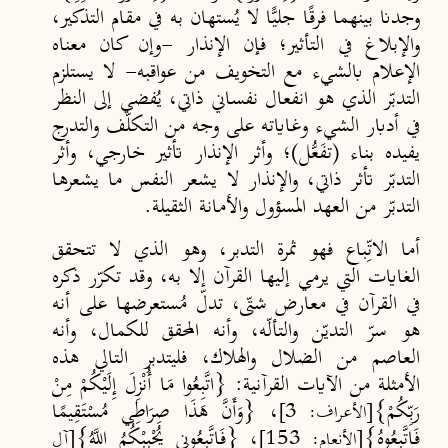
وجدنا بينهما فرقًا جليًّا لا يُستهان به في مقام التذكير،
والإبلاغ في التأثير؛ فإن الإنذار -وإن كان معناه
الإعلام بالشيء مع التخويف من عواقبه- لا يستلزم
التدبّر الذي هو انفعال نفساني ذاتي، يُفضي إلى النظر
في أدبار الشيء وغاياته على وجه من التكلّف والتدرج
يفيده بناء (تفَعُّل)؛ وأثر الإنذار تأثير خارجي، وأثر
التدبّر تأثر ذاتي، والإنذار لا يشعر النفس ما يشعرها
التدبّر من العهد المسؤول والأمانة الثقيلة.
أما الاتِّباع فهو ثمرة التدبر، وهو الذي لا تتحقق
الغايات التي يرمي إليها القرآن إلا به، وقد تكرّر ذكره
في القرآن في معارض شتّى، تدلّ مُستعرضها على أنه
هو سرّ التديّن والتألّه، وأنه المحقق للكمال، وأنه
العاصم من الضلال والهلاك، فليتدبر التالي هذه
الأمثلة من الآيات القرآنية: {اتَّبِعُوا مَا أُنْزِلَ إِلَيْكُمْ مِنْ
رَبِّكُمْ}
، {وَأَنَّ هَذَا صِرَاطِي مُسْتَقِيمًا
[الأعراف: 3]
فَاتَّبِعُوهُ}
، {فَاتَّبِعُونِي يُحْبِبْكُمُ اللَّهُ}
[الأنعام: 153]
[آل