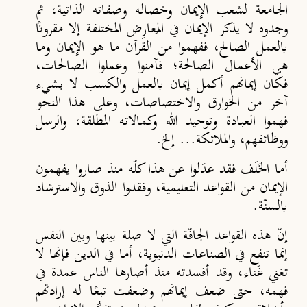
الجامعة لشعب الإيمان وخصاله وصفاته الذاتية، ثم
وجدوه لا يذكر الإيمان في المَعارِض المختلفة إلا مقرونًا
بالعمل الصالح، ففهموا من القرآن ما هو الإيمان وما
هي الأعمال الصالحة؛ فآمنوا وعملوا الصالحات،
فكان إيمانهم أكمل إيمان بالعمل والكسب لا بشيء
آخر من الخوارق والاختصاصات، وعلى هذا النحو
فهموا العبادة وتوحيد الله وكمالاته المطلقة، والرسل
ووظائفهم، والملائكة... إلخ.
أما الخَلَف فقد عدَلوا عن هذا كلّه منذ صاروا يفهمون
الإيمان من القواعد التعليمية، وفقدوا الذوق والاسترشاد
بالسنّة.
إنّ هذه القواعد الجافّة التي لا صلة بينها وبين النفس
إنما تنفع في الصناعات الدنيوية، أما في الدين فإنها لا
تغني غَناء، وقد أفسدته منذ أصارها الناس عمدة في
فهمه، حتى ضعف إيمانهم وضعفت تبعًا له إرادتهم