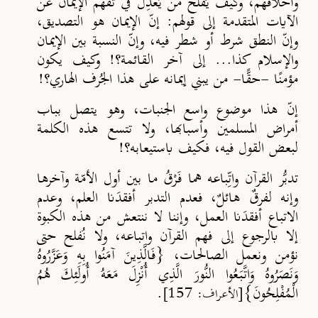
وأخلاقهم، وكيف يُفلح من يَعدِل في تفهُّم الإيمان عن
الآيات المتقدمة إلى قولهم: إنّ الإيمان هو التصديق،
وإنّ النطق شرط أو شطر فيه، وإنّ النسبة بين الإيمان
والإسلام كذا... إلى آخر القائمة؟! وكيف يكون
مؤمنًا -حقًّا- من يبني إيمانه على هذا الجُرف الهاري؟!
إنّ هذا موضوع واسع الجنبات، وهو يتصل بباب
أمراض المسلمين وأسبابها، ولا تتسع هذه الكلمة
لبعض القول فيه، فكيف باستيعابه؟!
تدبُّر القرآن واتِّباعه هما فَرْقُ ما بين أول الأمّة وآخرها
وإنه لفرقٌ هائلٌ، فعدم التدبر أفقدَنا العلم، وعدم
الاتباع أفقدَنا العمل، وإننا لا ننتعش من هذه الكبوة
إلا بالرجوع إلى فهم القرآن واتباعه، ولا نُفلح حتى
نؤمن ونعمل الصالحات، {فَالَّذِينَ آمَنُوا بِهِ وَعَزَّرُوهُ
وَنَصَرُوهُ وَاتَّبَعُوا النُّورَ الَّذِي أُنْزِلَ مَعَهُ أُولَئِكَ هُمُ
الْمُفْلِحُونَ}
.
[الأعراف: 157]