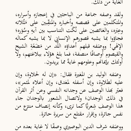
الغاية من ذلك.
ولقد وصفه جماعة من الباحثين في إعجازه وأسراره،
والمتكلمين على قصصه وأخباره والمنقِّبين على مَثُلاته
وعِبَره، والغائصين على نُكَت التناسب بين آيهِ وسُوَره؛
فجاؤوا بما يشبه قصورهم الإنساني لا بما يشبه كماله
الإلهي! ووصَفه قبلهم أعداؤه اللُّد من مَضَغَةِ الشيح
والقيصوم أوصافًا منصفة، فما بلغ هؤلاء ببلاغتهم، ولا
أولئك بإيمانهم وعلومهم غايةً مما يريدون.
وصَفه الوليد بن المغيرة فقال: «إن له لحلاوة، وإن
عليه لطلاوة، وإن أسفله لمغدق، وإن أعلاه لمثمر»،
فعبّر بهذا الوصف عن وجدانه النفسي وعن أثر القرآن
في ذلك الوجدان؛ ولاتصال الشعور بالوجدان جاء
هذا الوصف شِعريًّا كما ترى، وكأنه إنصاف منتزع من
نفس جائرة، وإقرار مقتلع من سريرة حائرة.
ووصَفه شرف الدين البوصيري وصفًا لا غاية بعده من