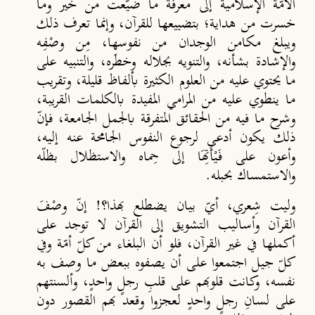
الأمّة الإسلامية إلى معرفة ما ضيّعت من خير وما
خسرت من هداية؛ بتضييعها للقرآن، وإنما تعرف ذلك
ويبلغ مكامن الوجدان من نفوسها، مِن وصْفِه
والإشادة بشأنه، والتنويه بجلاله وخطَره، والتنبيه على
ما يحتوي عليه من العلوم الكثيرة بألفاظ قليلة، وتقريب
ما ينطوي عليه من المرامي المفيدة بالكلمات القريبة،
وشرح ما فيه من الحقائق المتفرقة بالجمل الجامعة، فإنّ
ذلك يكون أدعى لرجوع النفوس الجامحة عنه إليه،
وأعون على فَيْأَتِهَا إلى حِماه والاستظلال بظلّه
والاستمساك بحبله.
وليت شِعري، أيّ بيان يضطلع بهذا؟! إنّ وصْفَ
القرآن وأساليب التشويق إلى القرآن لا توجد على
أكملها في غير القرآن، فلو أن البلغاء من كلّ أمّة وفي
كلّ جيل اجتمعوا على أن يصفوه ببعض ما وصف به
نفسه، وكانت قلوبهم على قلبِ رجلٍ واحدٍ، وألسنتهم
على لسانِ رجلٍ واحدٍ لعجزوا وقعد بهم القصور دون