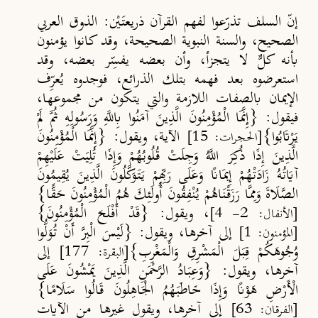
إنّ السلف تذرّعوا لفهم القرآن ذريعتَيْن: الذوق العربي
الصحيح، والسنة النبوية الصحيحة، وقد كانوا يؤمنون
بأنه كلٌّ لا يتجزأ، وأن بعضه يفسِّر بعضه، وقد
استعرضوه بعد فهمه بتلك الذرائع، فوجدوه يُعرِّف
الإيمان بالصفات اللازمة والتي يتكون من مجموعها،
فيقول: {إِنَّمَا الْمُؤْمِنُونَ الَّذِينَ آمَنُوا بِاللَّهِ وَرَسُولِهِ ثُمَّ لَمْ
يَرْتَابُوا}
الآية، ويقول: {إِنَّمَا الْمُؤْمِنُونَ
[الحجرات: 15]
الَّذِينَ إِذَا ذُكِرَ اللَّهُ وَجِلَتْ قُلُوبُهُمْ وَإِذَا تُلِيَتْ عَلَيْهِمْ
آيَاتُهُ زَادَتْهُمْ إِيمَانًا وَعَلَى رَبِّهِمْ يَتَوَكَّلُونَ الَّذِينَ يُقِيمُونَ
الصَّلَاةَ وَمِمَّا رَزَقْنَاهُمْ يُنْفِقُونَ أُولَئِكَ هُمُ الْمُؤْمِنُونَ حَقًّا}
، ويقول: {قَدْ أَفْلَحَ الْمُؤْمِنُونَ}
[الأنفال: 2- 4]
إلى آخرها، ويقول: {لَيْسَ الْبِرَّ أَنْ تُوَلُّوا
[المؤمنون: 1]
وُجُوهَكُمْ قِبَلَ الْمَشْرِقِ وَالْمَغْرِبِ}
إلى
[البقرة: 177]
آخرها، ويقول: {وَعِبَادُ الرَّحْمَنِ الَّذِينَ يَمْشُونَ عَلَى
الْأَرْضِ هَوْنًا وَإِذَا خَاطَبَهُمُ الْجَاهِلُونَ قَالُوا سَلَامًا}
إلى آخرها، ويقول غيرها من الآيات
[الفرقان: 63]